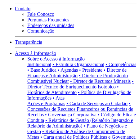
Contato
Fale Conosco
Perguntas Frequentes
Endereços das unidades
Comunicação
Transparência
Acesso à Informação
Sobre o Acesso à Informação
Institucional
• Estrutura Organizacional
• Competências
• Base Jurídica
• Agendas
• Presidente
• Diretor de
Finanças e Administração
• Diretor de Produção do
Combustível Nuclear
• Diretor de Recursos Minerais
•
Diretor Técnico de Enriquecimento Isotópico
•
Horários de Atendimento
• Política de Divulgação de
Informações
• Atas
Ações e Programas
• Carta de Serviços ao Cidadão
•
Concessões de Recursos Financeiros ou Renúncias de
Receitas
• Governança Corporativa
• Código de Ética e
Conduta
• Relatórios de Gestão (Relatório Integrado e
Relatório da Administração)
• Plano de Negócios e
Gestão
• Relatório de Análise de Cumprimento de
Metas
• Carta anual de Políticas Públicas e Governança