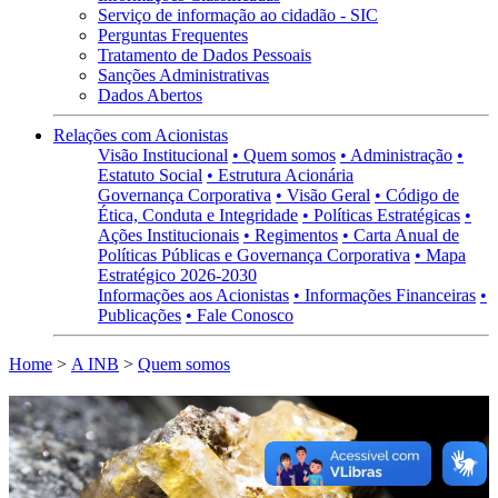
Serviço de informação ao cidadão - SIC
Perguntas Frequentes
Tratamento de Dados Pessoais
Sanções Administrativas
Dados Abertos
Relações com Acionistas
Visão Institucional
• Quem somos
• Administração
•
Estatuto Social
• Estrutura Acionária
Governança Corporativa
• Visão Geral
• Código de
Ética, Conduta e Integridade
• Políticas Estratégicas
•
Ações Institucionais
• Regimentos
• Carta Anual de
Políticas Públicas e Governança Corporativa
• Mapa
Estratégico 2026-2030
Informações aos Acionistas
• Informações Financeiras
•
Publicações
• Fale Conosco
Home
>
A INB
>
Quem somos