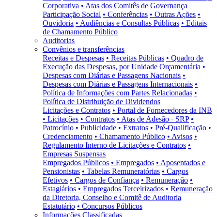
Corporativa
• Atas dos Comitês de Governança
Participação Social
• Conferências
• Outras Ações
•
Ouvidoria
• Audiências e Consultas Públicas
• Editais
de Chamamento Público
Auditorias
Convênios e transferências
Receitas e Despesas
• Receitas Públicas
• Quadro de
Execução das Despesas, por Unidade Orçamentária
•
Despesas com Diárias e Passagens Nacionais
•
Despesas com Diárias e Passagens Internacionais
•
Política de Informações com Partes Relacionadas
•
Política de Distribuição de Dividendos
Licitações e Contratos
• Portal de Fornecedores da INB
• Licitações
• Contratos
• Atas de Adesão - SRP
•
Patrocínio
• Publicidade
• Extratos
• Pré-Qualificação
•
Credenciamento
• Chamamento Público
• Avisos
•
Regulamento Interno de Licitações e Contratos
•
Empresas Suspensas
Empregados Públicos
• Empregados
• Aposentados e
Pensionistas
• Tabelas Remuneratórias
• Cargos
Efetivos
• Cargos de Confiança
• Remuneração
•
Estagiários
• Empregados Terceirizados
• Remuneração
da Diretoria, Conselho e Comitê de Auditoria
Estatutário
• Concursos Públicos
Informações Classificadas