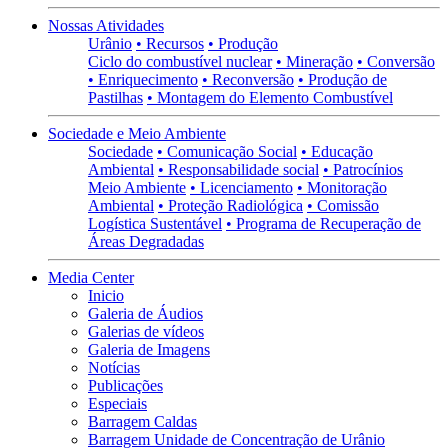
Nossas Atividades
Urânio
• Recursos
• Produção
Ciclo do combustível nuclear
• Mineração
• Conversão
• Enriquecimento
• Reconversão
• Produção de
Pastilhas
• Montagem do Elemento Combustível
Sociedade e Meio Ambiente
Sociedade
• Comunicação Social
• Educação
Ambiental
• Responsabilidade social
• Patrocínios
Meio Ambiente
• Licenciamento
• Monitoração
Ambiental
• Proteção Radiológica
• Comissão
Logística Sustentável
• Programa de Recuperação de
Áreas Degradadas
Media Center
Inicio
Galeria de Áudios
Galerias de vídeos
Galeria de Imagens
Notícias
Publicações
Especiais
Barragem Caldas
Barragem Unidade de Concentração de Urânio