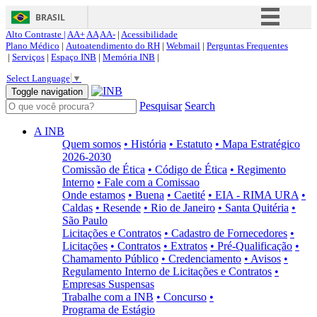
BRASIL
Alto Contraste |
AA+
AA
AA-
|
Acessibilidade
Simplifique!
Plano Médico
|
Autoatendimento do RH
|
Webmail
|
Perguntas Frequentes
|
Serviços
|
Espaço INB
|
Memória INB
|
Comunica BR
Select Language
▼
Participe
Toggle navigation
Pesquisar
Search
Acesso à informação
Legislação
A INB
Quem somos
• História
• Estatuto
• Mapa Estratégico
Canais
2026-2030
Comissão de Ética
• Código de Ética
• Regimento
Interno
• Fale com a Comissao
Onde estamos
• Buena
• Caetité
• EIA - RIMA URA
•
Caldas
• Resende
• Rio de Janeiro
• Santa Quitéria
•
São Paulo
Licitações e Contratos
• Cadastro de Fornecedores
•
Licitações
• Contratos
• Extratos
• Pré-Qualificação
•
Chamamento Público
• Credenciamento
• Avisos
•
Regulamento Interno de Licitações e Contratos
•
Empresas Suspensas
Trabalhe com a INB
• Concurso
•
Programa de Estágio