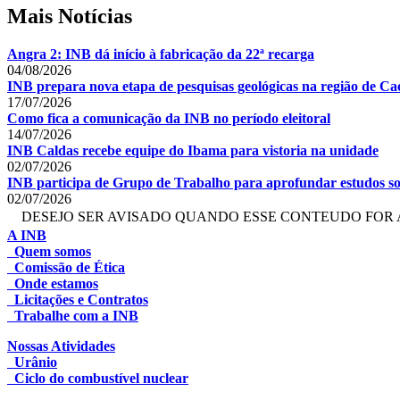
Mais Notícias
Angra 2: INB dá início à fabricação da 22ª recarga
04/08/2026
INB prepara nova etapa de pesquisas geológicas na região de Cae
17/07/2026
Como fica a comunicação da INB no período eleitoral
14/07/2026
INB Caldas recebe equipe do Ibama para vistoria na unidade
02/07/2026
INB participa de Grupo de Trabalho para aprofundar estudos so
02/07/2026
DESEJO SER AVISADO QUANDO ESSE CONTEUDO FOR 
A INB
Quem somos
Comissão de Ética
Onde estamos
Licitações e Contratos
Trabalhe com a INB
Nossas Atividades
Urânio
Ciclo do combustível nuclear