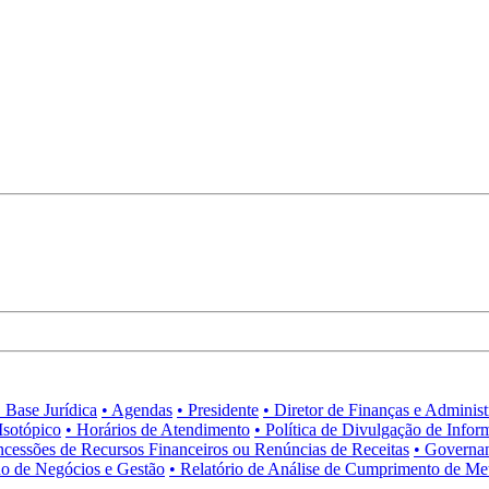
• Base Jurídica
• Agendas
• Presidente
• Diretor de Finanças e Adminis
Isotópico
• Horários de Atendimento
• Política de Divulgação de Infor
ncessões de Recursos Financeiros ou Renúncias de Receitas
• Governa
no de Negócios e Gestão
• Relatório de Análise de Cumprimento de Me