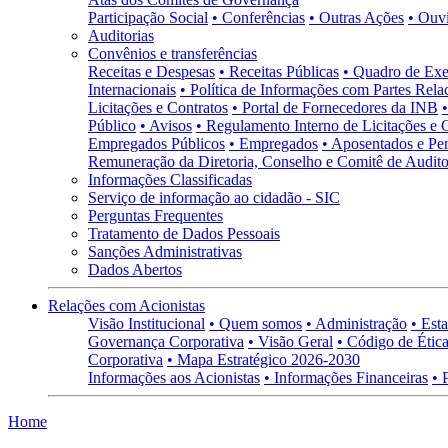
Participação Social
• Conferências
• Outras Ações
• Ouv
Auditorias
Convênios e transferências
Receitas e Despesas
• Receitas Públicas
• Quadro de Exe
Internacionais
• Política de Informações com Partes Rela
Licitações e Contratos
• Portal de Fornecedores da INB
Público
• Avisos
• Regulamento Interno de Licitações e 
Empregados Públicos
• Empregados
• Aposentados e Pen
Remuneração da Diretoria, Conselho e Comitê de Auditor
Informações Classificadas
Serviço de informação ao cidadão - SIC
Perguntas Frequentes
Tratamento de Dados Pessoais
Sanções Administrativas
Dados Abertos
Relações com Acionistas
Visão Institucional
• Quem somos
• Administração
• Esta
Governança Corporativa
• Visão Geral
• Código de Ética
Corporativa
• Mapa Estratégico 2026-2030
Informações aos Acionistas
• Informações Financeiras
• 
Home