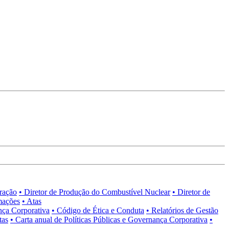
tração
• Diretor de Produção do Combustível Nuclear
• Diretor de
mações
• Atas
nça Corporativa
• Código de Ética e Conduta
• Relatórios de Gestão
tas
• Carta anual de Políticas Públicas e Governança Corporativa
•