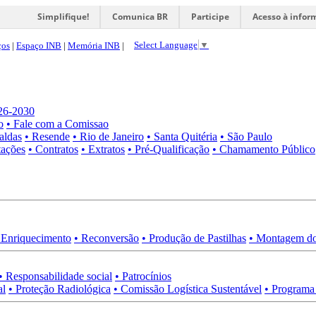
Simplifique!
Comunica BR
Participe
Acesso à infor
Select Language
▼
ços
|
Espaço INB
|
Memória INB
|
026-2030
o
• Fale com a Comissao
aldas
• Resende
• Rio de Janeiro
• Santa Quitéria
• São Paulo
tações
• Contratos
• Extratos
• Pré-Qualificação
• Chamamento Público
 Enriquecimento
• Reconversão
• Produção de Pastilhas
• Montagem do
• Responsabilidade social
• Patrocínios
al
• Proteção Radiológica
• Comissão Logística Sustentável
• Programa