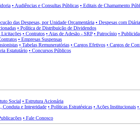
idoria
• Audiências e Consultas Públicas
• Editais de Chamamento Públ
cução das Despesas, por Unidade Orçamentária
• Despesas com Diária
cionadas
• Política de Distribuição de Dividendos
• Licitações
• Contratos
• Atas de Adesão - SRP
• Patrocínio
• Publicid
Contratos
• Empresas Suspensas
sionistas
• Tabelas Remuneratórias
• Cargos Efetivos
• Cargos de Con
ia Estatutário
• Concursos Públicos
tuto Social
• Estrutura Acionária
, Conduta e Integridade
• Políticas Estratégicas
• Ações Institucionais
•
Publicações
• Fale Conosco