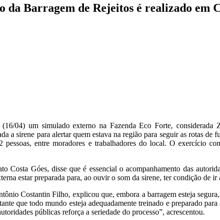
o da Barragem de Rejeitos é realizado em 
eira (16/04) um simulado externo na Fazenda Eco Forte, considerad
 a sirene para alertar quem estava na região para seguir as rotas de fu
pessoas, entre moradores e trabalhadores do local. O exercício c
 Costa Góes, disse que é essencial o acompanhamento das autoridad
erna estar preparada para, ao ouvir o som da sirene, ter condição de ir 
ônio Costantin Filho, explicou que, embora a barragem esteja segura, o
tante que todo mundo esteja adequadamente treinado e preparado para 
autoridades públicas reforça a seriedade do processo”, acrescentou.