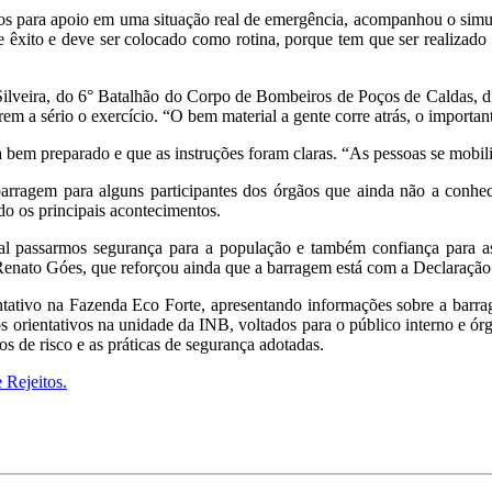
os para apoio em uma situação real de emergência, acompanhou o simu
te êxito e deve ser colocado como rotina, porque tem que ser realizad
ilveira, do 6° Batalhão do Corpo de Bombeiros de Poços de Caldas, dis
em a sério o exercício. “O bem material a gente corre atrás, o importan
em preparado e que as instruções foram claras. “As pessoas se mobili
 barragem para alguns participantes dos órgãos que ainda não a conhe
do os principais acontecimentos.
al passarmos segurança para a população e também confiança para as 
 Renato Góes, que reforçou ainda que a barragem está com a Declaração 
ntativo na Fazenda Eco Forte, apresentando informações sobre a barra
os orientativos na unidade da INB, voltados para o público interno e 
s de risco e as práticas de segurança adotadas.
 Rejeitos.