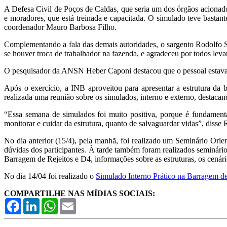
A Defesa Civil de Poços de Caldas, que seria um dos órgãos acionad
e moradores, que está treinada e capacitada. O simulado teve bastan
coordenador Mauro Barbosa Filho.
Complementando a fala das demais autoridades, o sargento Rodolfo S
se houver troca de trabalhador na fazenda, e agradeceu por todos levar
O pesquisador da ANSN Heber Caponi destacou que o pessoal estava b
Após o exercício, a INB aproveitou para apresentar a estrutura da
realizada uma reunião sobre os simulados, interno e externo, destacan
“Essa semana de simulados foi muito positiva, porque é fundament
monitorar e cuidar da estrutura, quanto de salvaguardar vidas”, disse
No dia anterior (15/4), pela manhã, foi realizado um Seminário Orie
dúvidas dos participantes. À tarde também foram realizados seminári
Barragem de Rejeitos e D4, informações sobre as estruturas, os cenário
No dia 14/04 foi realizado o
Simulado Interno Prático na Barragem de
COMPARTILHE NAS MÍDIAS SOCIAIS:
Facebook
LinkedIn
WhatsApp
Email