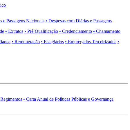
ico
s e Passagens Nacionais
• Despesas com Diárias e Passagens
ade
• Extratos
• Pré-Qualificação
• Credenciamento
• Chamamento
fiança
• Remuneração
• Estagiários
• Empregados Terceirizados
•
 Regimentos
• Carta Anual de Políticas Públicas e Governança