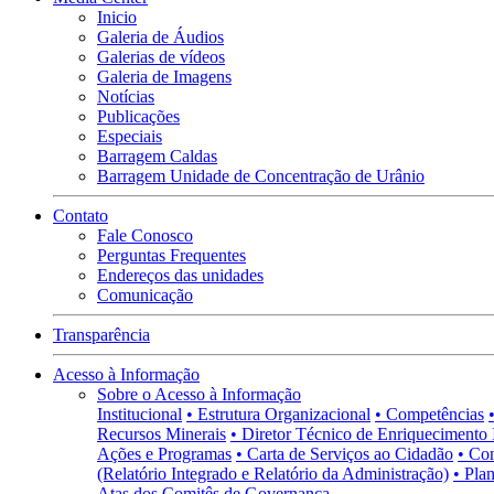
Inicio
Galeria de Áudios
Galerias de vídeos
Galeria de Imagens
Notícias
Publicações
Especiais
Barragem Caldas
Barragem Unidade de Concentração de Urânio
Contato
Fale Conosco
Perguntas Frequentes
Endereços das unidades
Comunicação
Transparência
Acesso à Informação
Sobre o Acesso à Informação
Institucional
• Estrutura Organizacional
• Competências
Recursos Minerais
• Diretor Técnico de Enriquecimento 
Ações e Programas
• Carta de Serviços ao Cidadão
• Co
(Relatório Integrado e Relatório da Administração)
• Pla
Atas dos Comitês de Governança