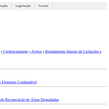
mação
Legislação
Canais
• Credenciamento
• Avisos
• Regulamento Interno de Licitações e
 Elemento Combustível
 de Recuperação de Áreas Degradadas