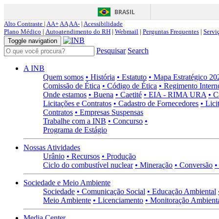
BRASIL
Alto Contraste |
AA+
AA
AA-
|
Acessibilidade
Plano Médico
|
Autoatendimento do RH
|
Webmail
|
Perguntas Frequentes
|
Servi
Toggle navigation
Pesquisar
Search
A INB
Quem somos
• História
• Estatuto
• Mapa Estratégico 2
Comissão de Ética
• Código de Ética
• Regimento Intern
Onde estamos
• Buena
• Caetité
• EIA - RIMA URA
• C
Licitações e Contratos
• Cadastro de Fornecedores
• Lici
Contratos
• Empresas Suspensas
Trabalhe com a INB
• Concurso
•
Programa de Estágio
Nossas Atividades
Urânio
• Recursos
• Produção
Ciclo do combustível nuclear
• Mineração
• Conversão
•
Sociedade e Meio Ambiente
Sociedade
• Comunicação Social
• Educação Ambiental
Meio Ambiente
• Licenciamento
• Monitoração Ambient
Media Center