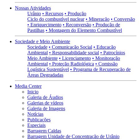
Nossas Atividades
Urânio
• Recursos
• Produção
Ciclo do combustível nuclear
• Mineração
• Conversão
• Enriquecimento
• Reconversão
• Produção de
Pastilhas
• Montagem do Elemento Combustível
Sociedade e Meio Ambiente
Sociedade
• Comunicação Social
• Educação
Ambiental
• Responsabilidade social
• Patrocínios
Meio Ambiente
• Licenciamento
• Monitoração
Ambiental
• Proteção Radiológica
• Comissão
Logística Sustentável
• Programa de Recuperação de
Áreas Degradadas
Media Center
Inicio
Galeria de Áudios
Galerias de vídeos
Galeria de Imagens
Notícias
Publicações
Especiais
Barragem Caldas
Barragem Unidade de Concentração de Urânio