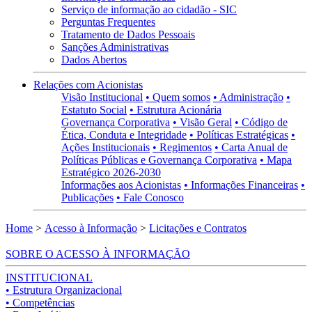
Serviço de informação ao cidadão - SIC
Perguntas Frequentes
Tratamento de Dados Pessoais
Sanções Administrativas
Dados Abertos
Relações com Acionistas
Visão Institucional
• Quem somos
• Administração
•
Estatuto Social
• Estrutura Acionária
Governança Corporativa
• Visão Geral
• Código de
Ética, Conduta e Integridade
• Políticas Estratégicas
•
Ações Institucionais
• Regimentos
• Carta Anual de
Políticas Públicas e Governança Corporativa
• Mapa
Estratégico 2026-2030
Informações aos Acionistas
• Informações Financeiras
•
Publicações
• Fale Conosco
Home
>
Acesso à Informação
>
Licitações e Contratos
SOBRE O ACESSO À INFORMAÇÃO
INSTITUCIONAL
• Estrutura Organizacional
• Competências