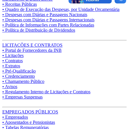
• Receitas Públicas
• Quadro de Execução das Despesas, por Unidade Orçamentária
• Despesas com Diárias e Passagens Nacionais
• Despesas com Diárias e Passagens Internacionais
• Política de Informações com Partes Relacionadas
• Política de Distribuição de Dividendos
LICITAÇÕES E CONTRATOS
• Portal de Fornecedores da INB
• Licitações
• Contratos
• Extratos
• Pré-Qualificação
• Credenciamento
• Chamamento Público
• Avisos
• Regulamento Interno de Licitações e Contratos
• Empresas Suspensas
EMPREGADOS PÚBLICOS
• Empregados
• Aposentados e Pensionistas
• Tabelas Remuneratórias