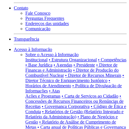
Contato
Fale Conosco
Perguntas Frequentes
Endereços das unidades
Comunicação
Transparência
Acesso à Informação
Sobre o Acesso à Informação
Institucional
• Estrutura Organizacional
• Competências
• Base Jurídica
• Agendas
• Presidente
• Diretor de
Finanças e Administração
• Diretor de Produção do
Combustível Nuclear
• Diretor de Recursos Minerais
•
Diretor Técnico de Enriquecimento Isotópico
•
Horários de Atendimento
• Política de Divulgação de
Informações
• Atas
Ações e Programas
• Carta de Serviços ao Cidadão
•
Concessões de Recursos Financeiros ou Renúncias de
Receitas
• Governança Corporativa
• Código de Ética e
Conduta
• Relatórios de Gestão (Relatório Integrado e
Relatório da Administração)
• Plano de Negócios e
Gestão
• Relatório de Análise de Cumprimento de
Metas
• Carta anual de Políticas Públicas e Governança