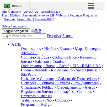
BRASIL
Alto Contraste |
AA+
AA
AA-
|
Acessibilidade
Simplifique!
Plano Médico
|
Autoatendimento do RH
|
Webmail
|
Perguntas Frequentes
|
Serviços
|
Espaço INB
|
Memória INB
|
Comunica BR
Select Language
▼
Participe
Toggle navigation
Pesquisar
Search
Acesso à informação
Legislação
A INB
Quem somos
• História
• Estatuto
• Mapa Estratégico
Canais
2026-2030
Comissão de Ética
• Código de Ética
• Regimento
Interno
• Fale com a Comissao
Onde estamos
• Buena
• Caetité
• EIA - RIMA URA
•
Caldas
• Resende
• Rio de Janeiro
• Santa Quitéria
•
São Paulo
Licitações e Contratos
• Cadastro de Fornecedores
•
Licitações
• Contratos
• Extratos
• Pré-Qualificação
•
Chamamento Público
• Credenciamento
• Avisos
•
Regulamento Interno de Licitações e Contratos
•
Empresas Suspensas
Trabalhe com a INB
• Concurso
•
Programa de Estágio