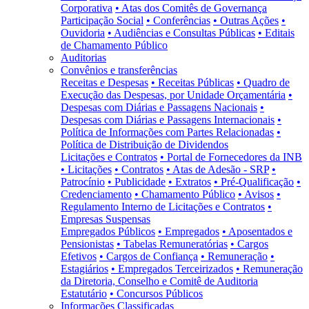
Corporativa
• Atas dos Comitês de Governança
Participação Social
• Conferências
• Outras Ações
•
Ouvidoria
• Audiências e Consultas Públicas
• Editais
de Chamamento Público
Auditorias
Convênios e transferências
Receitas e Despesas
• Receitas Públicas
• Quadro de
Execução das Despesas, por Unidade Orçamentária
•
Despesas com Diárias e Passagens Nacionais
•
Despesas com Diárias e Passagens Internacionais
•
Política de Informações com Partes Relacionadas
•
Política de Distribuição de Dividendos
Licitações e Contratos
• Portal de Fornecedores da INB
• Licitações
• Contratos
• Atas de Adesão - SRP
•
Patrocínio
• Publicidade
• Extratos
• Pré-Qualificação
•
Credenciamento
• Chamamento Público
• Avisos
•
Regulamento Interno de Licitações e Contratos
•
Empresas Suspensas
Empregados Públicos
• Empregados
• Aposentados e
Pensionistas
• Tabelas Remuneratórias
• Cargos
Efetivos
• Cargos de Confiança
• Remuneração
•
Estagiários
• Empregados Terceirizados
• Remuneração
da Diretoria, Conselho e Comitê de Auditoria
Estatutário
• Concursos Públicos
Informações Classificadas