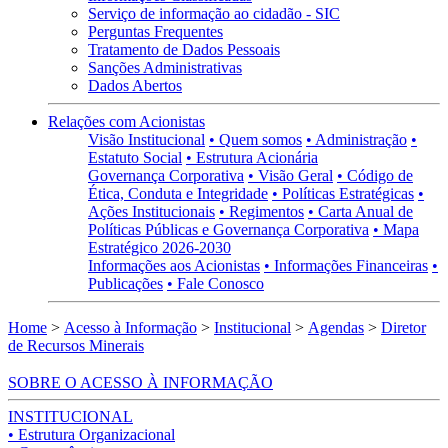
Serviço de informação ao cidadão - SIC
Perguntas Frequentes
Tratamento de Dados Pessoais
Sanções Administrativas
Dados Abertos
Relações com Acionistas
Visão Institucional
• Quem somos
• Administração
•
Estatuto Social
• Estrutura Acionária
Governança Corporativa
• Visão Geral
• Código de
Ética, Conduta e Integridade
• Políticas Estratégicas
•
Ações Institucionais
• Regimentos
• Carta Anual de
Políticas Públicas e Governança Corporativa
• Mapa
Estratégico 2026-2030
Informações aos Acionistas
• Informações Financeiras
•
Publicações
• Fale Conosco
Home
>
Acesso à Informação
>
Institucional
>
Agendas
>
Diretor
de Recursos Minerais
SOBRE O ACESSO À INFORMAÇÃO
INSTITUCIONAL
• Estrutura Organizacional