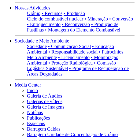
Nossas Atividades
Urânio
• Recursos
• Produção
Ciclo do combustível nuclear
• Mineração
• Conversão
• Enriquecimento
• Reconversão
• Produção de
Pastilhas
• Montagem do Elemento Combustível
Sociedade e Meio Ambiente
Sociedade
• Comunicação Social
• Educação
Ambiental
• Responsabilidade social
• Patrocínios
Meio Ambiente
• Licenciamento
• Monitoração
Ambiental
• Proteção Radiológica
• Comissão
Logística Sustentável
• Programa de Recuperação de
Áreas Degradadas
Media Center
Inicio
Galeria de Áudios
Galerias de vídeos
Galeria de Imagens
Notícias
Publicações
Especiais
Barragem Caldas
Barragem Unidade de Concentração de Urânio