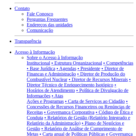
Contato
Fale Conosco
Perguntas Frequentes
Endereços das unidades
Comunicação
Transparência
Acesso à Informação
Sobre o Acesso à Informação
Institucional
• Estrutura Organizacional
• Competências
• Base Jurídica
• Agendas
• Presidente
• Diretor de
Finanças e Administração
• Diretor de Produção do
Combustível Nuclear
• Diretor de Recursos Minerais
•
Diretor Técnico de Enriquecimento Isotópico
•
Horários de Atendimento
• Política de Divulgação de
Informações
• Atas
Ações e Programas
• Carta de Serviços ao Cidadão
•
Concessões de Recursos Financeiros ou Renúncias de
Receitas
• Governança Corporativa
• Código de Ética e
Conduta
• Relatórios de Gestão (Relatório Integrado e
Relatório da Administração)
• Plano de Negócios e
Gestão
• Relatório de Análise de Cumprimento de
Metas
• Carta anual de Políticas Públicas e Governança