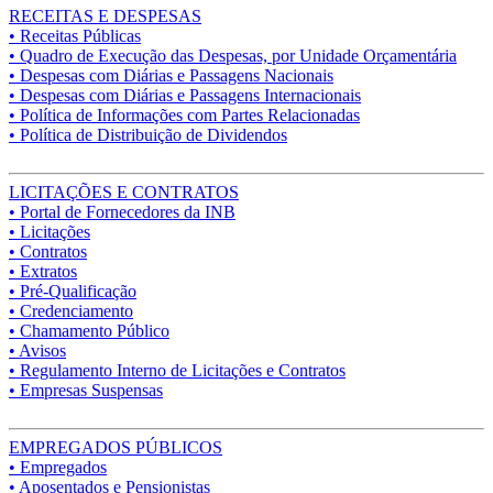
RECEITAS E DESPESAS
• Receitas Públicas
• Quadro de Execução das Despesas, por Unidade Orçamentária
• Despesas com Diárias e Passagens Nacionais
• Despesas com Diárias e Passagens Internacionais
• Política de Informações com Partes Relacionadas
• Política de Distribuição de Dividendos
LICITAÇÕES E CONTRATOS
• Portal de Fornecedores da INB
• Licitações
• Contratos
• Extratos
• Pré-Qualificação
• Credenciamento
• Chamamento Público
• Avisos
• Regulamento Interno de Licitações e Contratos
• Empresas Suspensas
EMPREGADOS PÚBLICOS
• Empregados
• Aposentados e Pensionistas