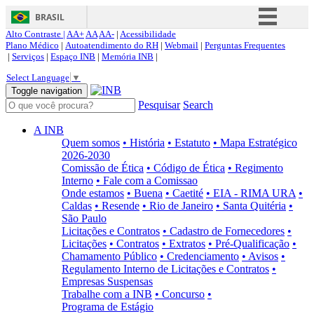
BRASIL
Alto Contraste |
AA+
AA
AA-
|
Acessibilidade
Simplifique!
Plano Médico
|
Autoatendimento do RH
|
Webmail
|
Perguntas Frequentes
|
Serviços
|
Espaço INB
|
Memória INB
|
Comunica BR
Select Language
▼
Participe
Toggle navigation
Pesquisar
Search
Acesso à informação
Legislação
A INB
Quem somos
• História
• Estatuto
• Mapa Estratégico
Canais
2026-2030
Comissão de Ética
• Código de Ética
• Regimento
Interno
• Fale com a Comissao
Onde estamos
• Buena
• Caetité
• EIA - RIMA URA
•
Caldas
• Resende
• Rio de Janeiro
• Santa Quitéria
•
São Paulo
Licitações e Contratos
• Cadastro de Fornecedores
•
Licitações
• Contratos
• Extratos
• Pré-Qualificação
•
Chamamento Público
• Credenciamento
• Avisos
•
Regulamento Interno de Licitações e Contratos
•
Empresas Suspensas
Trabalhe com a INB
• Concurso
•
Programa de Estágio