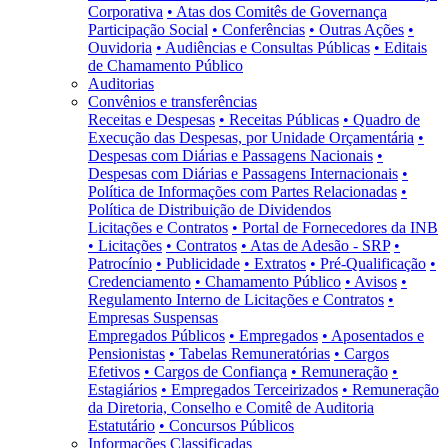
Corporativa
• Atas dos Comitês de Governança
Participação Social
• Conferências
• Outras Ações
•
Ouvidoria
• Audiências e Consultas Públicas
• Editais
de Chamamento Público
Auditorias
Convênios e transferências
Receitas e Despesas
• Receitas Públicas
• Quadro de
Execução das Despesas, por Unidade Orçamentária
•
Despesas com Diárias e Passagens Nacionais
•
Despesas com Diárias e Passagens Internacionais
•
Política de Informações com Partes Relacionadas
•
Política de Distribuição de Dividendos
Licitações e Contratos
• Portal de Fornecedores da INB
• Licitações
• Contratos
• Atas de Adesão - SRP
•
Patrocínio
• Publicidade
• Extratos
• Pré-Qualificação
•
Credenciamento
• Chamamento Público
• Avisos
•
Regulamento Interno de Licitações e Contratos
•
Empresas Suspensas
Empregados Públicos
• Empregados
• Aposentados e
Pensionistas
• Tabelas Remuneratórias
• Cargos
Efetivos
• Cargos de Confiança
• Remuneração
•
Estagiários
• Empregados Terceirizados
• Remuneração
da Diretoria, Conselho e Comitê de Auditoria
Estatutário
• Concursos Públicos
Informações Classificadas