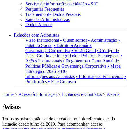
Serviço de informação ao cidadão - SIC
Perguntas Frequentes
Tratamento de Dados Pessoais
Sanções Administrativas
Dados Abertos
Relações com Acionistas
Visão Institucional
• Quem somos
• Administração
•
Estatuto Social
• Estrutura Acionária
Governança Corporativa
• Visão Geral
• Código de
Ética, Conduta e Integridade
• Políticas Estratégicas
•
Ações Institucionais
• Regimentos
• Carta Anual de
Políticas Públicas e Governança Corporativa
• Mapa
Estratégico 2026-2030
Informações aos Acionistas
• Informações Financeiras
•
Publicações
• Fale Conosco
Home
>
Acesso à Informação
>
Licitações e Contratos
>
Avisos
Avisos
Todos os avisos estão sendo anexados no link referente a cada
licitação desde julho de 2019. Para acompanhar, acesse: