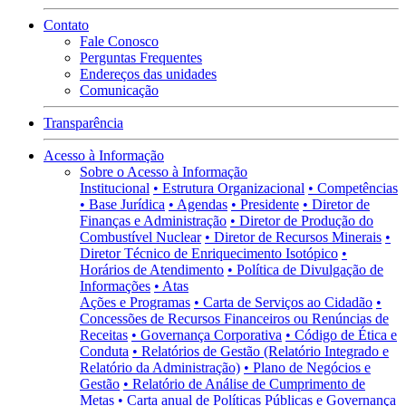
Contato
Fale Conosco
Perguntas Frequentes
Endereços das unidades
Comunicação
Transparência
Acesso à Informação
Sobre o Acesso à Informação
Institucional
• Estrutura Organizacional
• Competências
• Base Jurídica
• Agendas
• Presidente
• Diretor de
Finanças e Administração
• Diretor de Produção do
Combustível Nuclear
• Diretor de Recursos Minerais
•
Diretor Técnico de Enriquecimento Isotópico
•
Horários de Atendimento
• Política de Divulgação de
Informações
• Atas
Ações e Programas
• Carta de Serviços ao Cidadão
•
Concessões de Recursos Financeiros ou Renúncias de
Receitas
• Governança Corporativa
• Código de Ética e
Conduta
• Relatórios de Gestão (Relatório Integrado e
Relatório da Administração)
• Plano de Negócios e
Gestão
• Relatório de Análise de Cumprimento de
Metas
• Carta anual de Políticas Públicas e Governança