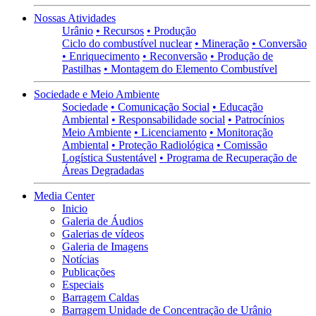
Nossas Atividades
Urânio
• Recursos
• Produção
Ciclo do combustível nuclear
• Mineração
• Conversão
• Enriquecimento
• Reconversão
• Produção de
Pastilhas
• Montagem do Elemento Combustível
Sociedade e Meio Ambiente
Sociedade
• Comunicação Social
• Educação
Ambiental
• Responsabilidade social
• Patrocínios
Meio Ambiente
• Licenciamento
• Monitoração
Ambiental
• Proteção Radiológica
• Comissão
Logística Sustentável
• Programa de Recuperação de
Áreas Degradadas
Media Center
Inicio
Galeria de Áudios
Galerias de vídeos
Galeria de Imagens
Notícias
Publicações
Especiais
Barragem Caldas
Barragem Unidade de Concentração de Urânio