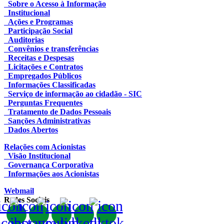
Sobre o Acesso à Informação
Institucional
Ações e Programas
Participação Social
Auditorias
Convênios e transferências
Receitas e Despesas
Licitações e Contratos
Empregados Públicos
Informações Classificadas
Serviço de informação ao cidadão - SIC
Perguntas Frequentes
Tratamento de Dados Pessoais
Sanções Administrativas
Dados Abertos
Relações com Acionistas
Visão Institucional
Governança Corporativa
Informações aos Acionistas
Webmail
Redes Sociais