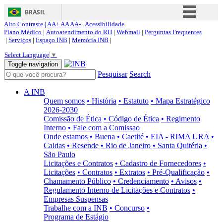
BRASIL
Alto Contraste |
AA+
AA
AA-
|
Acessibilidade
Simplifique!
Plano Médico
|
Autoatendimento do RH
|
Webmail
|
Perguntas Frequentes
|
Serviços
|
Espaço INB
|
Memória INB
|
Comunica BR
Select Language
▼
Participe
Toggle navigation
Pesquisar
Search
Acesso à informação
Legislação
A INB
Quem somos
• História
• Estatuto
• Mapa Estratégico
Canais
2026-2030
Comissão de Ética
• Código de Ética
• Regimento
Interno
• Fale com a Comissao
Onde estamos
• Buena
• Caetité
• EIA - RIMA URA
•
Caldas
• Resende
• Rio de Janeiro
• Santa Quitéria
•
São Paulo
Licitações e Contratos
• Cadastro de Fornecedores
•
Licitações
• Contratos
• Extratos
• Pré-Qualificação
•
Chamamento Público
• Credenciamento
• Avisos
•
Regulamento Interno de Licitações e Contratos
•
Empresas Suspensas
Trabalhe com a INB
• Concurso
•
Programa de Estágio