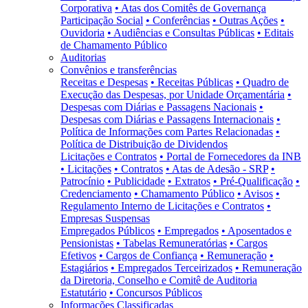
Corporativa
• Atas dos Comitês de Governança
Participação Social
• Conferências
• Outras Ações
•
Ouvidoria
• Audiências e Consultas Públicas
• Editais
de Chamamento Público
Auditorias
Convênios e transferências
Receitas e Despesas
• Receitas Públicas
• Quadro de
Execução das Despesas, por Unidade Orçamentária
•
Despesas com Diárias e Passagens Nacionais
•
Despesas com Diárias e Passagens Internacionais
•
Política de Informações com Partes Relacionadas
•
Política de Distribuição de Dividendos
Licitações e Contratos
• Portal de Fornecedores da INB
• Licitações
• Contratos
• Atas de Adesão - SRP
•
Patrocínio
• Publicidade
• Extratos
• Pré-Qualificação
•
Credenciamento
• Chamamento Público
• Avisos
•
Regulamento Interno de Licitações e Contratos
•
Empresas Suspensas
Empregados Públicos
• Empregados
• Aposentados e
Pensionistas
• Tabelas Remuneratórias
• Cargos
Efetivos
• Cargos de Confiança
• Remuneração
•
Estagiários
• Empregados Terceirizados
• Remuneração
da Diretoria, Conselho e Comitê de Auditoria
Estatutário
• Concursos Públicos
Informações Classificadas