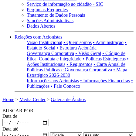
Serviço de informação ao cidadão - SIC
Perguntas Frequentes
Tratamento de Dados Pessoais
Sanções Administrativas
Dados Abertos
Relações com Acionistas
Visão Institucional
• Quem somos
• Administração
•
Estatuto Social
• Estrutura Acionária
Governança Corporativa
• Visão Geral
• Código de
Ética, Conduta e Integridade
• Políticas Estratégicas
•
Ações Institucionais
• Regimentos
• Carta Anual de
Políticas Públicas e Governança Corporativa
• Mapa
Estratégico 2026-2030
Informações aos Acionistas
• Informações Financeiras
•
Publicações
• Fale Conosco
Home
>
Media Center
>
Galeria de Áudios
BUSCAR POR...
Data de
Data até