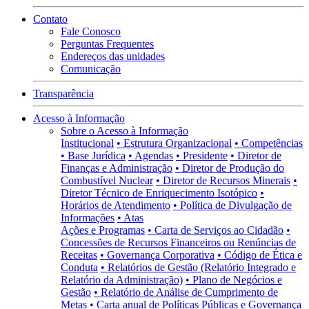
Contato
Fale Conosco
Perguntas Frequentes
Endereços das unidades
Comunicação
Transparência
Acesso à Informação
Sobre o Acesso à Informação
Institucional
• Estrutura Organizacional
• Competências
• Base Jurídica
• Agendas
• Presidente
• Diretor de
Finanças e Administração
• Diretor de Produção do
Combustível Nuclear
• Diretor de Recursos Minerais
•
Diretor Técnico de Enriquecimento Isotópico
•
Horários de Atendimento
• Política de Divulgação de
Informações
• Atas
Ações e Programas
• Carta de Serviços ao Cidadão
•
Concessões de Recursos Financeiros ou Renúncias de
Receitas
• Governança Corporativa
• Código de Ética e
Conduta
• Relatórios de Gestão (Relatório Integrado e
Relatório da Administração)
• Plano de Negócios e
Gestão
• Relatório de Análise de Cumprimento de
Metas
• Carta anual de Políticas Públicas e Governança