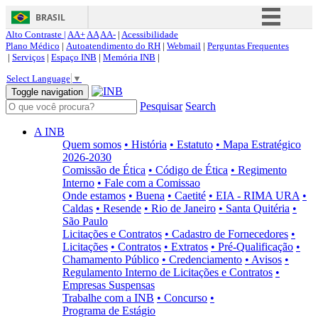
BRASIL
Alto Contraste |
AA+
AA
AA-
|
Acessibilidade
Simplifique!
Plano Médico
|
Autoatendimento do RH
|
Webmail
|
Perguntas Frequentes
|
Serviços
|
Espaço INB
|
Memória INB
|
Comunica BR
Select Language
▼
Participe
Toggle navigation
Pesquisar
Search
Acesso à informação
Legislação
A INB
Quem somos
• História
• Estatuto
• Mapa Estratégico
Canais
2026-2030
Comissão de Ética
• Código de Ética
• Regimento
Interno
• Fale com a Comissao
Onde estamos
• Buena
• Caetité
• EIA - RIMA URA
•
Caldas
• Resende
• Rio de Janeiro
• Santa Quitéria
•
São Paulo
Licitações e Contratos
• Cadastro de Fornecedores
•
Licitações
• Contratos
• Extratos
• Pré-Qualificação
•
Chamamento Público
• Credenciamento
• Avisos
•
Regulamento Interno de Licitações e Contratos
•
Empresas Suspensas
Trabalhe com a INB
• Concurso
•
Programa de Estágio