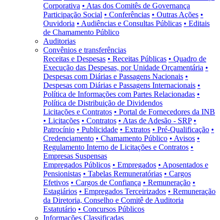
Corporativa
• Atas dos Comitês de Governança
Participação Social
• Conferências
• Outras Ações
•
Ouvidoria
• Audiências e Consultas Públicas
• Editais
de Chamamento Público
Auditorias
Convênios e transferências
Receitas e Despesas
• Receitas Públicas
• Quadro de
Execução das Despesas, por Unidade Orçamentária
•
Despesas com Diárias e Passagens Nacionais
•
Despesas com Diárias e Passagens Internacionais
•
Política de Informações com Partes Relacionadas
•
Política de Distribuição de Dividendos
Licitações e Contratos
• Portal de Fornecedores da INB
• Licitações
• Contratos
• Atas de Adesão - SRP
•
Patrocínio
• Publicidade
• Extratos
• Pré-Qualificação
•
Credenciamento
• Chamamento Público
• Avisos
•
Regulamento Interno de Licitações e Contratos
•
Empresas Suspensas
Empregados Públicos
• Empregados
• Aposentados e
Pensionistas
• Tabelas Remuneratórias
• Cargos
Efetivos
• Cargos de Confiança
• Remuneração
•
Estagiários
• Empregados Terceirizados
• Remuneração
da Diretoria, Conselho e Comitê de Auditoria
Estatutário
• Concursos Públicos
Informações Classificadas