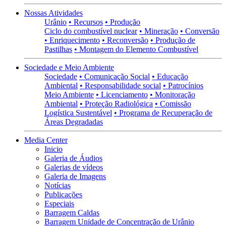
Nossas Atividades
Urânio
• Recursos
• Produção
Ciclo do combustível nuclear
• Mineração
• Conversão
• Enriquecimento
• Reconversão
• Produção de
Pastilhas
• Montagem do Elemento Combustível
Sociedade e Meio Ambiente
Sociedade
• Comunicação Social
• Educação
Ambiental
• Responsabilidade social
• Patrocínios
Meio Ambiente
• Licenciamento
• Monitoração
Ambiental
• Proteção Radiológica
• Comissão
Logística Sustentável
• Programa de Recuperação de
Áreas Degradadas
Media Center
Inicio
Galeria de Áudios
Galerias de vídeos
Galeria de Imagens
Notícias
Publicações
Especiais
Barragem Caldas
Barragem Unidade de Concentração de Urânio