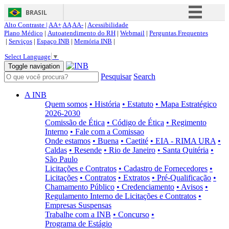
BRASIL
Alto Contraste |
AA+
AA
AA-
|
Acessibilidade
Simplifique!
Plano Médico
|
Autoatendimento do RH
|
Webmail
|
Perguntas Frequentes
|
Serviços
|
Espaço INB
|
Memória INB
|
Comunica BR
Select Language
▼
Participe
Toggle navigation
Pesquisar
Search
Acesso à informação
Legislação
A INB
Quem somos
• História
• Estatuto
• Mapa Estratégico
Canais
2026-2030
Comissão de Ética
• Código de Ética
• Regimento
Interno
• Fale com a Comissao
Onde estamos
• Buena
• Caetité
• EIA - RIMA URA
•
Caldas
• Resende
• Rio de Janeiro
• Santa Quitéria
•
São Paulo
Licitações e Contratos
• Cadastro de Fornecedores
•
Licitações
• Contratos
• Extratos
• Pré-Qualificação
•
Chamamento Público
• Credenciamento
• Avisos
•
Regulamento Interno de Licitações e Contratos
•
Empresas Suspensas
Trabalhe com a INB
• Concurso
•
Programa de Estágio