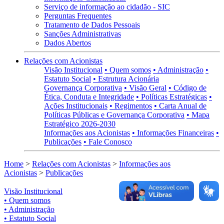
Serviço de informação ao cidadão - SIC
Perguntas Frequentes
Tratamento de Dados Pessoais
Sanções Administrativas
Dados Abertos
Relações com Acionistas
Visão Institucional
• Quem somos
• Administração
•
Estatuto Social
• Estrutura Acionária
Governança Corporativa
• Visão Geral
• Código de
Ética, Conduta e Integridade
• Políticas Estratégicas
•
Ações Institucionais
• Regimentos
• Carta Anual de
Políticas Públicas e Governança Corporativa
• Mapa
Estratégico 2026-2030
Informações aos Acionistas
• Informações Financeiras
•
Publicações
• Fale Conosco
Home
>
Relações com Acionistas
>
Informações aos
Acionistas
>
Publicações
Visão Institucional
• Quem somos
• Administração
• Estatuto Social