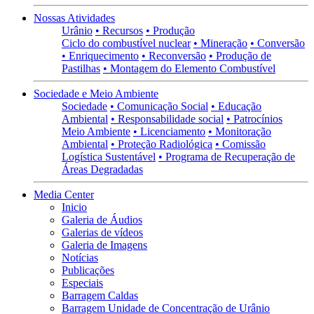
Nossas Atividades
Urânio
• Recursos
• Produção
Ciclo do combustível nuclear
• Mineração
• Conversão
• Enriquecimento
• Reconversão
• Produção de
Pastilhas
• Montagem do Elemento Combustível
Sociedade e Meio Ambiente
Sociedade
• Comunicação Social
• Educação
Ambiental
• Responsabilidade social
• Patrocínios
Meio Ambiente
• Licenciamento
• Monitoração
Ambiental
• Proteção Radiológica
• Comissão
Logística Sustentável
• Programa de Recuperação de
Áreas Degradadas
Media Center
Inicio
Galeria de Áudios
Galerias de vídeos
Galeria de Imagens
Notícias
Publicações
Especiais
Barragem Caldas
Barragem Unidade de Concentração de Urânio