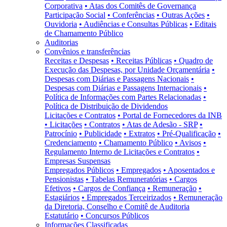
Corporativa
• Atas dos Comitês de Governança
Participação Social
• Conferências
• Outras Ações
•
Ouvidoria
• Audiências e Consultas Públicas
• Editais
de Chamamento Público
Auditorias
Convênios e transferências
Receitas e Despesas
• Receitas Públicas
• Quadro de
Execução das Despesas, por Unidade Orçamentária
•
Despesas com Diárias e Passagens Nacionais
•
Despesas com Diárias e Passagens Internacionais
•
Política de Informações com Partes Relacionadas
•
Política de Distribuição de Dividendos
Licitações e Contratos
• Portal de Fornecedores da INB
• Licitações
• Contratos
• Atas de Adesão - SRP
•
Patrocínio
• Publicidade
• Extratos
• Pré-Qualificação
•
Credenciamento
• Chamamento Público
• Avisos
•
Regulamento Interno de Licitações e Contratos
•
Empresas Suspensas
Empregados Públicos
• Empregados
• Aposentados e
Pensionistas
• Tabelas Remuneratórias
• Cargos
Efetivos
• Cargos de Confiança
• Remuneração
•
Estagiários
• Empregados Terceirizados
• Remuneração
da Diretoria, Conselho e Comitê de Auditoria
Estatutário
• Concursos Públicos
Informações Classificadas