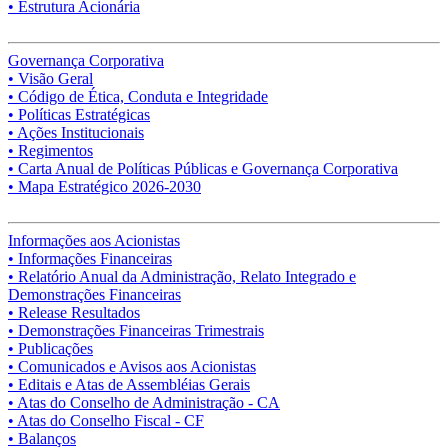
• Estrutura Acionária
Governança Corporativa
• Visão Geral
• Código de Ética, Conduta e Integridade
• Políticas Estratégicas
• Ações Institucionais
• Regimentos
• Carta Anual de Políticas Públicas e Governança Corporativa
• Mapa Estratégico 2026-2030
Informações aos Acionistas
• Informações Financeiras
• Relatório Anual da Administração, Relato Integrado e
Demonstrações Financeiras
• Release Resultados
• Demonstrações Financeiras Trimestrais
• Publicações
• Comunicados e Avisos aos Acionistas
• Editais e Atas de Assembléias Gerais
• Atas do Conselho de Administração - CA
• Atas do Conselho Fiscal - CF
• Balanços