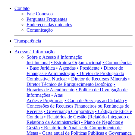
Contato
Fale Conosco
Perguntas Frequentes
Endereços das unidades
Comunicação
Transparência
Acesso à Informação
Sobre o Acesso à Informação
Institucional
• Estrutura Organizacional
• Competências
• Base Jurídica
• Agendas
• Presidente
• Diretor de
Finanças e Administração
• Diretor de Produção do
Combustível Nuclear
• Diretor de Recursos Minerais
•
Diretor Técnico de Enriquecimento Isotópico
•
Horários de Atendimento
• Política de Divulgação de
Informações
• Atas
Ações e Programas
• Carta de Serviços ao Cidadão
•
Concessões de Recursos Financeiros ou Renúncias de
Receitas
• Governança Corporativa
• Código de Ética e
Conduta
• Relatórios de Gestão (Relatório Integrado e
Relatório da Administração)
• Plano de Negócios e
Gestão
• Relatório de Análise de Cumprimento de
Metas
• Carta anual de Políticas Públicas e Governança