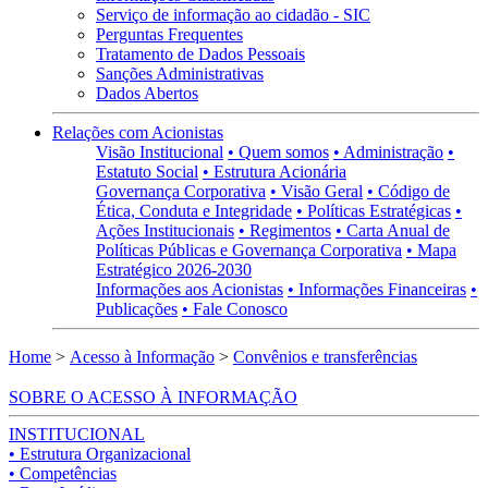
Serviço de informação ao cidadão - SIC
Perguntas Frequentes
Tratamento de Dados Pessoais
Sanções Administrativas
Dados Abertos
Relações com Acionistas
Visão Institucional
• Quem somos
• Administração
•
Estatuto Social
• Estrutura Acionária
Governança Corporativa
• Visão Geral
• Código de
Ética, Conduta e Integridade
• Políticas Estratégicas
•
Ações Institucionais
• Regimentos
• Carta Anual de
Políticas Públicas e Governança Corporativa
• Mapa
Estratégico 2026-2030
Informações aos Acionistas
• Informações Financeiras
•
Publicações
• Fale Conosco
Home
>
Acesso à Informação
>
Convênios e transferências
SOBRE O ACESSO À INFORMAÇÃO
INSTITUCIONAL
• Estrutura Organizacional
• Competências