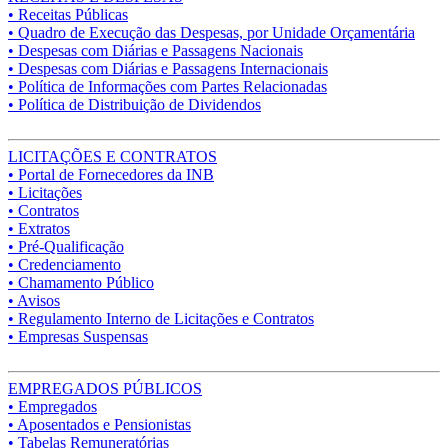
• Receitas Públicas
• Quadro de Execução das Despesas, por Unidade Orçamentária
• Despesas com Diárias e Passagens Nacionais
• Despesas com Diárias e Passagens Internacionais
• Política de Informações com Partes Relacionadas
• Política de Distribuição de Dividendos
LICITAÇÕES E CONTRATOS
• Portal de Fornecedores da INB
• Licitações
• Contratos
• Extratos
• Pré-Qualificação
• Credenciamento
• Chamamento Público
• Avisos
• Regulamento Interno de Licitações e Contratos
• Empresas Suspensas
EMPREGADOS PÚBLICOS
• Empregados
• Aposentados e Pensionistas
• Tabelas Remuneratórias