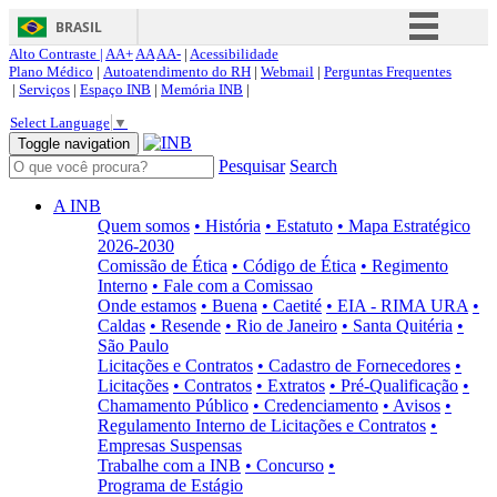
BRASIL
Alto Contraste |
AA+
AA
AA-
|
Acessibilidade
Simplifique!
Plano Médico
|
Autoatendimento do RH
|
Webmail
|
Perguntas Frequentes
|
Serviços
|
Espaço INB
|
Memória INB
|
Comunica BR
Select Language
▼
Participe
Toggle navigation
Pesquisar
Search
Acesso à informação
Legislação
A INB
Quem somos
• História
• Estatuto
• Mapa Estratégico
Canais
2026-2030
Comissão de Ética
• Código de Ética
• Regimento
Interno
• Fale com a Comissao
Onde estamos
• Buena
• Caetité
• EIA - RIMA URA
•
Caldas
• Resende
• Rio de Janeiro
• Santa Quitéria
•
São Paulo
Licitações e Contratos
• Cadastro de Fornecedores
•
Licitações
• Contratos
• Extratos
• Pré-Qualificação
•
Chamamento Público
• Credenciamento
• Avisos
•
Regulamento Interno de Licitações e Contratos
•
Empresas Suspensas
Trabalhe com a INB
• Concurso
•
Programa de Estágio