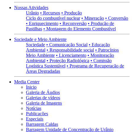
Nossas Atividades
Urânio
• Recursos
• Produção
Ciclo do combustível nuclear
• Mineração
• Conversão
• Enriquecimento
• Reconversão
• Produção de
Pastilhas
• Montagem do Elemento Combustível
Sociedade e Meio Ambiente
Sociedade
• Comunicação Social
• Educação
Ambiental
• Responsabilidade social
• Patrocínios
Meio Ambiente
• Licenciamento
• Monitoração
Ambiental
• Proteção Radiológica
• Comissão
Logística Sustentável
• Programa de Recuperação de
Áreas Degradadas
Media Center
Inicio
Galeria de Áudios
Galerias de vídeos
Galeria de Imagens
Notícias
Publicações
Especiais
Barragem Caldas
Barragem Unidade de Concentração de Urânio