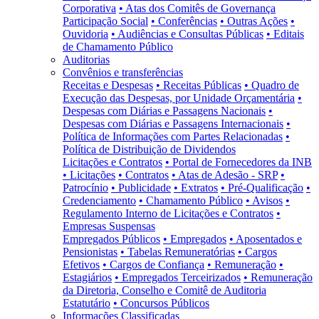
Corporativa
• Atas dos Comitês de Governança
Participação Social
• Conferências
• Outras Ações
•
Ouvidoria
• Audiências e Consultas Públicas
• Editais
de Chamamento Público
Auditorias
Convênios e transferências
Receitas e Despesas
• Receitas Públicas
• Quadro de
Execução das Despesas, por Unidade Orçamentária
•
Despesas com Diárias e Passagens Nacionais
•
Despesas com Diárias e Passagens Internacionais
•
Política de Informações com Partes Relacionadas
•
Política de Distribuição de Dividendos
Licitações e Contratos
• Portal de Fornecedores da INB
• Licitações
• Contratos
• Atas de Adesão - SRP
•
Patrocínio
• Publicidade
• Extratos
• Pré-Qualificação
•
Credenciamento
• Chamamento Público
• Avisos
•
Regulamento Interno de Licitações e Contratos
•
Empresas Suspensas
Empregados Públicos
• Empregados
• Aposentados e
Pensionistas
• Tabelas Remuneratórias
• Cargos
Efetivos
• Cargos de Confiança
• Remuneração
•
Estagiários
• Empregados Terceirizados
• Remuneração
da Diretoria, Conselho e Comitê de Auditoria
Estatutário
• Concursos Públicos
Informações Classificadas