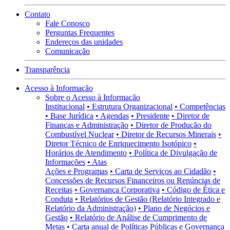
Contato
Fale Conosco
Perguntas Frequentes
Endereços das unidades
Comunicação
Transparência
Acesso à Informação
Sobre o Acesso à Informação
Institucional
• Estrutura Organizacional
• Competências
• Base Jurídica
• Agendas
• Presidente
• Diretor de
Finanças e Administração
• Diretor de Produção do
Combustível Nuclear
• Diretor de Recursos Minerais
•
Diretor Técnico de Enriquecimento Isotópico
•
Horários de Atendimento
• Política de Divulgação de
Informações
• Atas
Ações e Programas
• Carta de Serviços ao Cidadão
•
Concessões de Recursos Financeiros ou Renúncias de
Receitas
• Governança Corporativa
• Código de Ética e
Conduta
• Relatórios de Gestão (Relatório Integrado e
Relatório da Administração)
• Plano de Negócios e
Gestão
• Relatório de Análise de Cumprimento de
Metas
• Carta anual de Políticas Públicas e Governança