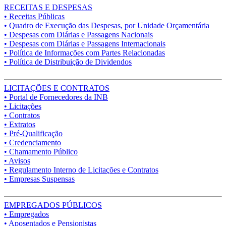
RECEITAS E DESPESAS
• Receitas Públicas
• Quadro de Execução das Despesas, por Unidade Orçamentária
• Despesas com Diárias e Passagens Nacionais
• Despesas com Diárias e Passagens Internacionais
• Política de Informações com Partes Relacionadas
• Política de Distribuição de Dividendos
LICITAÇÕES E CONTRATOS
• Portal de Fornecedores da INB
• Licitações
• Contratos
• Extratos
• Pré-Qualificação
• Credenciamento
• Chamamento Público
• Avisos
• Regulamento Interno de Licitações e Contratos
• Empresas Suspensas
EMPREGADOS PÚBLICOS
• Empregados
• Aposentados e Pensionistas