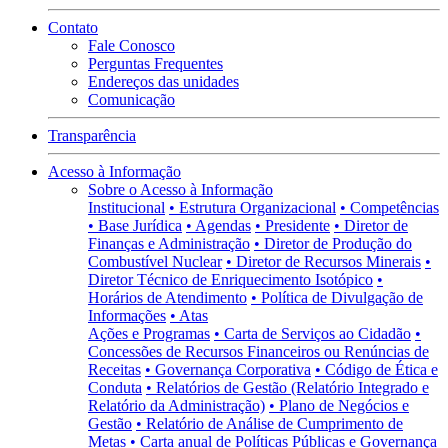
Contato
Fale Conosco
Perguntas Frequentes
Endereços das unidades
Comunicação
Transparência
Acesso à Informação
Sobre o Acesso à Informação
Institucional
• Estrutura Organizacional
• Competências
• Base Jurídica
• Agendas
• Presidente
• Diretor de
Finanças e Administração
• Diretor de Produção do
Combustível Nuclear
• Diretor de Recursos Minerais
•
Diretor Técnico de Enriquecimento Isotópico
•
Horários de Atendimento
• Política de Divulgação de
Informações
• Atas
Ações e Programas
• Carta de Serviços ao Cidadão
•
Concessões de Recursos Financeiros ou Renúncias de
Receitas
• Governança Corporativa
• Código de Ética e
Conduta
• Relatórios de Gestão (Relatório Integrado e
Relatório da Administração)
• Plano de Negócios e
Gestão
• Relatório de Análise de Cumprimento de
Metas
• Carta anual de Políticas Públicas e Governança