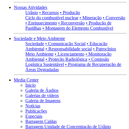
Nossas Atividades
Urânio
• Recursos
• Produção
Ciclo do combustível nuclear
• Mineração
• Conversão
• Enriquecimento
• Reconversão
• Produção de
Pastilhas
• Montagem do Elemento Combustível
Sociedade e Meio Ambiente
Sociedade
• Comunicação Social
• Educação
Ambiental
• Responsabilidade social
• Patrocínios
Meio Ambiente
• Licenciamento
• Monitoração
Ambiental
• Proteção Radiológica
• Comissão
Logística Sustentável
• Programa de Recuperação de
Áreas Degradadas
Media Center
Inicio
Galeria de Áudios
Galerias de vídeos
Galeria de Imagens
Notícias
Publicações
Especiais
Barragem Caldas
Barragem Unidade de Concentração de Urânio