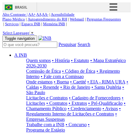
BRASIL
Alto Contraste |
AA+
AA
AA-
|
Acessibilidade
Simplifique!
Plano Médico
|
Autoatendimento do RH
|
Webmail
|
Perguntas Frequentes
|
Serviços
|
Espaço INB
|
Memória INB
|
Comunica BR
Select Language
▼
Participe
Toggle navigation
Pesquisar
Search
Acesso à informação
Legislação
A INB
Quem somos
• História
• Estatuto
• Mapa Estratégico
Canais
2026-2030
Comissão de Ética
• Código de Ética
• Regimento
Interno
• Fale com a Comissao
Onde estamos
• Buena
• Caetité
• EIA - RIMA URA
•
Caldas
• Resende
• Rio de Janeiro
• Santa Quitéria
•
São Paulo
Licitações e Contratos
• Cadastro de Fornecedores
•
Licitações
• Contratos
• Extratos
• Pré-Qualificação
•
Chamamento Público
• Credenciamento
• Avisos
•
Regulamento Interno de Licitações e Contratos
•
Empresas Suspensas
Trabalhe com a INB
• Concurso
•
Programa de Estágio