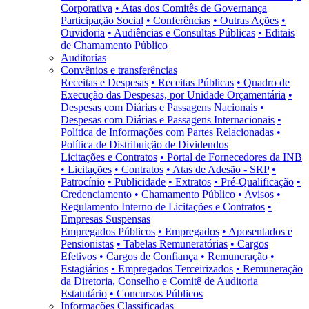
Corporativa
• Atas dos Comitês de Governança
Participação Social
• Conferências
• Outras Ações
•
Ouvidoria
• Audiências e Consultas Públicas
• Editais
de Chamamento Público
Auditorias
Convênios e transferências
Receitas e Despesas
• Receitas Públicas
• Quadro de
Execução das Despesas, por Unidade Orçamentária
•
Despesas com Diárias e Passagens Nacionais
•
Despesas com Diárias e Passagens Internacionais
•
Política de Informações com Partes Relacionadas
•
Política de Distribuição de Dividendos
Licitações e Contratos
• Portal de Fornecedores da INB
• Licitações
• Contratos
• Atas de Adesão - SRP
•
Patrocínio
• Publicidade
• Extratos
• Pré-Qualificação
•
Credenciamento
• Chamamento Público
• Avisos
•
Regulamento Interno de Licitações e Contratos
•
Empresas Suspensas
Empregados Públicos
• Empregados
• Aposentados e
Pensionistas
• Tabelas Remuneratórias
• Cargos
Efetivos
• Cargos de Confiança
• Remuneração
•
Estagiários
• Empregados Terceirizados
• Remuneração
da Diretoria, Conselho e Comitê de Auditoria
Estatutário
• Concursos Públicos
Informações Classificadas