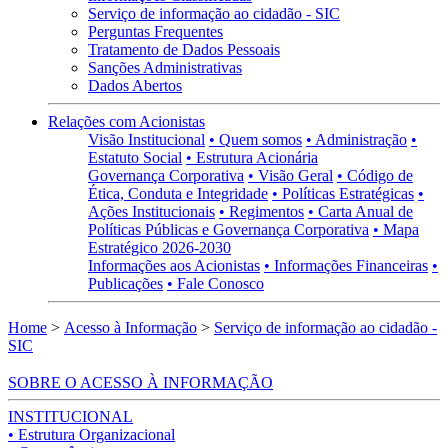
Serviço de informação ao cidadão - SIC
Perguntas Frequentes
Tratamento de Dados Pessoais
Sanções Administrativas
Dados Abertos
Relações com Acionistas
Visão Institucional
• Quem somos
• Administração
•
Estatuto Social
• Estrutura Acionária
Governança Corporativa
• Visão Geral
• Código de
Ética, Conduta e Integridade
• Políticas Estratégicas
•
Ações Institucionais
• Regimentos
• Carta Anual de
Políticas Públicas e Governança Corporativa
• Mapa
Estratégico 2026-2030
Informações aos Acionistas
• Informações Financeiras
•
Publicações
• Fale Conosco
Home
>
Acesso à Informação
>
Serviço de informação ao cidadão -
SIC
SOBRE O ACESSO À INFORMAÇÃO
INSTITUCIONAL
• Estrutura Organizacional