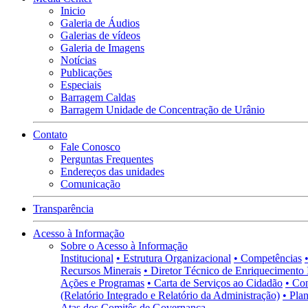
Inicio
Galeria de Áudios
Galerias de vídeos
Galeria de Imagens
Notícias
Publicações
Especiais
Barragem Caldas
Barragem Unidade de Concentração de Urânio
Contato
Fale Conosco
Perguntas Frequentes
Endereços das unidades
Comunicação
Transparência
Acesso à Informação
Sobre o Acesso à Informação
Institucional
• Estrutura Organizacional
• Competências
Recursos Minerais
• Diretor Técnico de Enriquecimento 
Ações e Programas
• Carta de Serviços ao Cidadão
• Co
(Relatório Integrado e Relatório da Administração)
• Pla
Atas dos Comitês de Governança