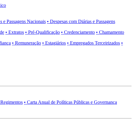
ico
s e Passagens Nacionais
• Despesas com Diárias e Passagens
ade
• Extratos
• Pré-Qualificação
• Credenciamento
• Chamamento
fiança
• Remuneração
• Estagiários
• Empregados Terceirizados
•
 Regimentos
• Carta Anual de Políticas Públicas e Governança