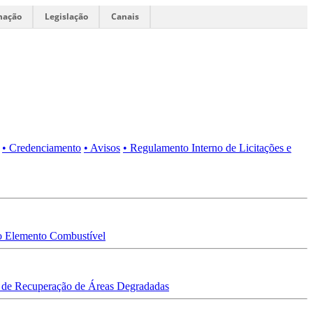
mação
Legislação
Canais
• Credenciamento
• Avisos
• Regulamento Interno de Licitações e
 Elemento Combustível
 de Recuperação de Áreas Degradadas