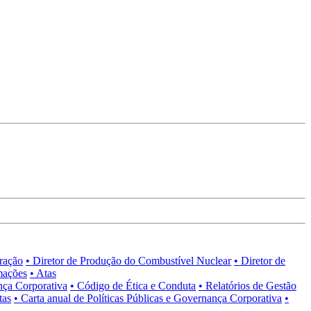
tração
• Diretor de Produção do Combustível Nuclear
• Diretor de
mações
• Atas
nça Corporativa
• Código de Ética e Conduta
• Relatórios de Gestão
tas
• Carta anual de Políticas Públicas e Governança Corporativa
•