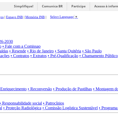
Simplifique!
Comunica BR
Participe
Acesso à infor
Select Language
▼
ços
|
Espaço INB
|
Memória INB
|
026-2030
o
• Fale com a Comissao
aldas
• Resende
• Rio de Janeiro
• Santa Quitéria
• São Paulo
tações
• Contratos
• Extratos
• Pré-Qualificação
• Chamamento Público
 Enriquecimento
• Reconversão
• Produção de Pastilhas
• Montagem do
• Responsabilidade social
• Patrocínios
al
• Proteção Radiológica
• Comissão Logística Sustentável
• Programa