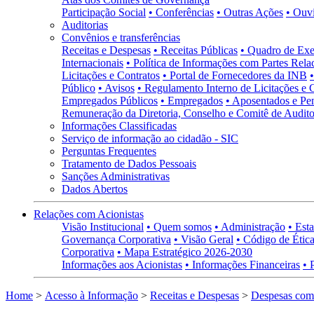
Participação Social
• Conferências
• Outras Ações
• Ouv
Auditorias
Convênios e transferências
Receitas e Despesas
• Receitas Públicas
• Quadro de Exe
Internacionais
• Política de Informações com Partes Rela
Licitações e Contratos
• Portal de Fornecedores da INB
Público
• Avisos
• Regulamento Interno de Licitações e 
Empregados Públicos
• Empregados
• Aposentados e Pen
Remuneração da Diretoria, Conselho e Comitê de Auditor
Informações Classificadas
Serviço de informação ao cidadão - SIC
Perguntas Frequentes
Tratamento de Dados Pessoais
Sanções Administrativas
Dados Abertos
Relações com Acionistas
Visão Institucional
• Quem somos
• Administração
• Esta
Governança Corporativa
• Visão Geral
• Código de Ética
Corporativa
• Mapa Estratégico 2026-2030
Informações aos Acionistas
• Informações Financeiras
• 
Home
>
Acesso à Informação
>
Receitas e Despesas
>
Despesas com 