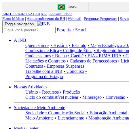
BRASIL
Alto Contraste |
AA+
AA
AA-
|
Acessibilidade
Plano Médico
|
Autoatendimento do RH
|
Webmail
|
Perguntas Frequentes
|
Servi
Toggle navigation
Pesquisar
Search
A INB
Quem somos
• História
• Estatuto
• Mapa Estratégico 2
Comissão de Ética
• Código de Ética
• Regimento Intern
Onde estamos
• Buena
• Caetité
• EIA - RIMA URA
• C
Licitações e Contratos
• Cadastro de Fornecedores
• Lici
Contratos
• Empresas Suspensas
Trabalhe com a INB
• Concurso
•
Programa de Estágio
Nossas Atividades
Urânio
• Recursos
• Produção
Ciclo do combustível nuclear
• Mineração
• Conversão
•
Sociedade e Meio Ambiente
Sociedade
• Comunicação Social
• Educação Ambiental
Meio Ambiente
• Licenciamento
• Monitoração Ambient
Media Center