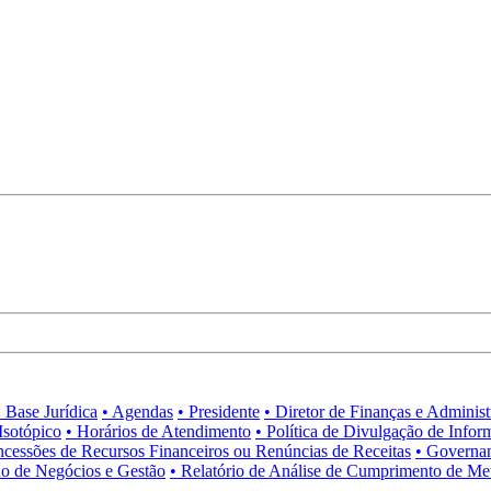
• Base Jurídica
• Agendas
• Presidente
• Diretor de Finanças e Adminis
Isotópico
• Horários de Atendimento
• Política de Divulgação de Infor
ncessões de Recursos Financeiros ou Renúncias de Receitas
• Governa
no de Negócios e Gestão
• Relatório de Análise de Cumprimento de Me