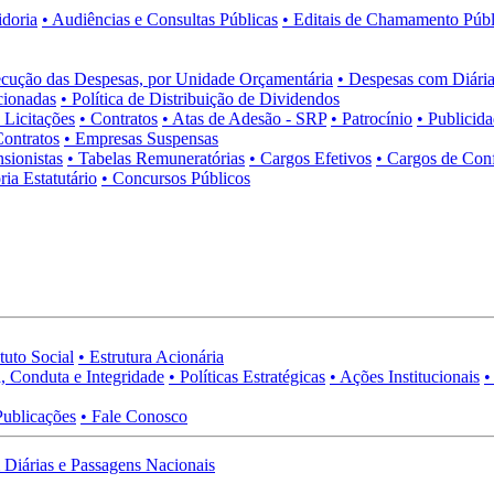
idoria
• Audiências e Consultas Públicas
• Editais de Chamamento Públ
cução das Despesas, por Unidade Orçamentária
• Despesas com Diária
cionadas
• Política de Distribuição de Dividendos
• Licitações
• Contratos
• Atas de Adesão - SRP
• Patrocínio
• Publicid
Contratos
• Empresas Suspensas
sionistas
• Tabelas Remuneratórias
• Cargos Efetivos
• Cargos de Con
ia Estatutário
• Concursos Públicos
tuto Social
• Estrutura Acionária
, Conduta e Integridade
• Políticas Estratégicas
• Ações Institucionais
•
Publicações
• Fale Conosco
Diárias e Passagens Nacionais