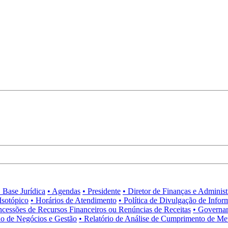
• Base Jurídica
• Agendas
• Presidente
• Diretor de Finanças e Adminis
Isotópico
• Horários de Atendimento
• Política de Divulgação de Infor
ncessões de Recursos Financeiros ou Renúncias de Receitas
• Governa
no de Negócios e Gestão
• Relatório de Análise de Cumprimento de Me