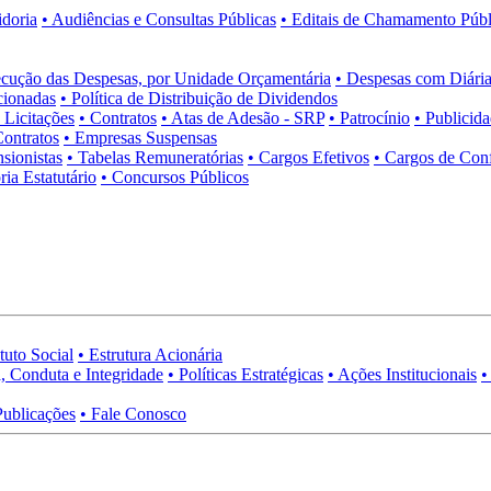
idoria
• Audiências e Consultas Públicas
• Editais de Chamamento Públ
cução das Despesas, por Unidade Orçamentária
• Despesas com Diária
cionadas
• Política de Distribuição de Dividendos
• Licitações
• Contratos
• Atas de Adesão - SRP
• Patrocínio
• Publicid
Contratos
• Empresas Suspensas
sionistas
• Tabelas Remuneratórias
• Cargos Efetivos
• Cargos de Con
ia Estatutário
• Concursos Públicos
tuto Social
• Estrutura Acionária
, Conduta e Integridade
• Políticas Estratégicas
• Ações Institucionais
•
Publicações
• Fale Conosco