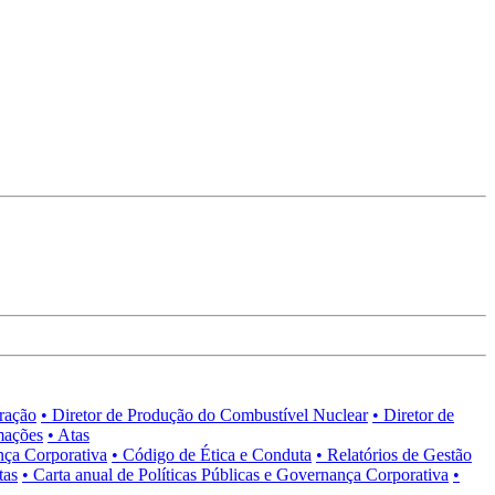
tração
• Diretor de Produção do Combustível Nuclear
• Diretor de
mações
• Atas
nça Corporativa
• Código de Ética e Conduta
• Relatórios de Gestão
tas
• Carta anual de Políticas Públicas e Governança Corporativa
•