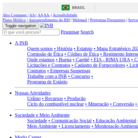
BRASIL
Alto Contraste |
AA+
AA
AA-
|
Acessibilidade
Plano Médico
|
Autoatendimento do RH
|
Webmail
|
Perguntas Frequentes
|
Servi
Toggle navigation
Pesquisar
Search
A INB
Quem somos
• História
• Estatuto
• Mapa Estratégico 2
Comissão de Ética
• Código de Ética
• Regimento Intern
Onde estamos
• Buena
• Caetité
• EIA - RIMA URA
• C
Licitações e Contratos
• Cadastro de Fornecedores
• Lici
Contratos
• Empresas Suspensas
Trabalhe com a INB
• Concurso
•
Programa de Estágio
Nossas Atividades
Urânio
• Recursos
• Produção
Ciclo do combustível nuclear
• Mineração
• Conversão
•
Sociedade e Meio Ambiente
Sociedade
• Comunicação Social
• Educação Ambiental
Meio Ambiente
• Licenciamento
• Monitoração Ambient
Media Center