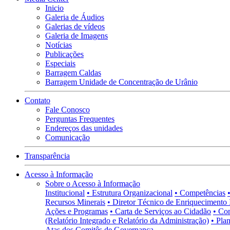
Inicio
Galeria de Áudios
Galerias de vídeos
Galeria de Imagens
Notícias
Publicações
Especiais
Barragem Caldas
Barragem Unidade de Concentração de Urânio
Contato
Fale Conosco
Perguntas Frequentes
Endereços das unidades
Comunicação
Transparência
Acesso à Informação
Sobre o Acesso à Informação
Institucional
• Estrutura Organizacional
• Competências
Recursos Minerais
• Diretor Técnico de Enriquecimento 
Ações e Programas
• Carta de Serviços ao Cidadão
• Co
(Relatório Integrado e Relatório da Administração)
• Pla
Atas dos Comitês de Governança