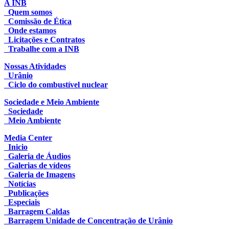
A INB
Quem somos
Comissão de Ética
Onde estamos
Licitações e Contratos
Trabalhe com a INB
Nossas Atividades
Urânio
Ciclo do combustível nuclear
Sociedade e Meio Ambiente
Sociedade
Meio Ambiente
Media Center
Inicio
Galeria de Áudios
Galerias de vídeos
Galeria de Imagens
Notícias
Publicações
Especiais
Barragem Caldas
Barragem Unidade de Concentração de Urânio