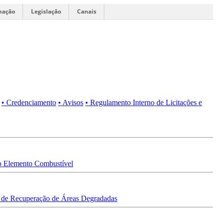
mação
Legislação
Canais
• Credenciamento
• Avisos
• Regulamento Interno de Licitações e
 Elemento Combustível
 de Recuperação de Áreas Degradadas