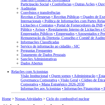
Participação Social
• Conferências
• Outras Ações
• Ouv
Auditorias
Convênios e transferências
Receitas e Despesas
• Receitas Públicas
• Quadro de Exe
Internacionais
• Política de Informações com Partes Rela
Licitações e Contratos
• Portal de Fornecedores da INB
Público
• Avisos
• Regulamento Interno de Licitações e 
Empregados Públicos
• Empregados
• Aposentados e Pen
Remuneração da Diretoria, Conselho e Comitê de Auditor
Informações Classificadas
Serviço de informação ao cidadão - SIC
Perguntas Frequentes
Tratamento de Dados Pessoais
Sanções Administrativas
Dados Abertos
Relações com Acionistas
Visão Institucional
• Quem somos
• Administração
• Esta
Governança Corporativa
• Visão Geral
• Código de Ética
Corporativa
• Mapa Estratégico 2026-2030
Informações aos Acionistas
• Informações Financeiras
• 
Home
>
Nossas Atividades
>
Ciclo do combustível nuclear