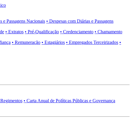
ico
s e Passagens Nacionais
• Despesas com Diárias e Passagens
ade
• Extratos
• Pré-Qualificação
• Credenciamento
• Chamamento
fiança
• Remuneração
• Estagiários
• Empregados Terceirizados
•
 Regimentos
• Carta Anual de Políticas Públicas e Governança