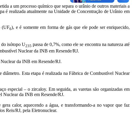
etida a um processo químico que separa o urânio de outros materiais a
tapa é realizada atualmente na Unidade de Concentração de Urânio em
o (UF
), e é somente em forma de gás que ele pode ser enriquecido,
6
o do isótopo U
passa de 0,7%, como ele se encontra na natureza até
235
e Combustível Nuclear da INB em Resende/RJ.
el Nuclear da INB em Resende/RJ.
e diâmetro. Esta etapa é realizada na Fábrica de Combustível Nuclear
aço especial – o zircaloy. Em seguida, as varetas são organizadas em
ível Nuclear da INB em Resende/RJ.
e gera calor, aquecendo a água, e transformando-a no vapor que faz
os Reis/RJ, pela Eletronuclear.