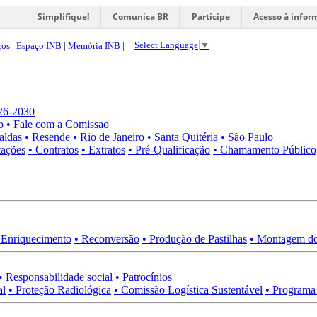
Simplifique!
Comunica BR
Participe
Acesso à infor
Select Language
▼
ços
|
Espaço INB
|
Memória INB
|
026-2030
o
• Fale com a Comissao
aldas
• Resende
• Rio de Janeiro
• Santa Quitéria
• São Paulo
tações
• Contratos
• Extratos
• Pré-Qualificação
• Chamamento Público
 Enriquecimento
• Reconversão
• Produção de Pastilhas
• Montagem do
• Responsabilidade social
• Patrocínios
al
• Proteção Radiológica
• Comissão Logística Sustentável
• Programa