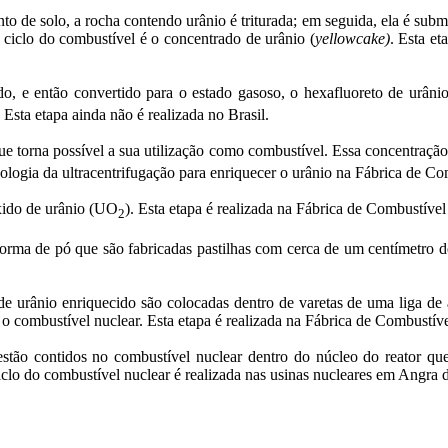
to de solo, a rocha contendo urânio é triturada; em seguida, ela é subm
o ciclo do combustível é o concentrado de urânio (
yellowcake)
. Esta e
ado, e então convertido para o estado gasoso, o hexafluoreto de urâni
Esta etapa ainda não é realizada no Brasil.
e torna possível a sua utilização como combustível. Essa concentraçã
tecnologia da ultracentrifugação para enriquecer o urânio na Fábrica d
xido de urânio (UO
). Esta etapa é realizada na Fábrica de Combustív
2
orma de pó que são fabricadas pastilhas com cerca de um centímetro d
de urânio enriquecido são colocadas dentro de varetas de uma liga de 
 - o combustível nuclear. Esta etapa é realizada na Fábrica de Combust
stão contidos no combustível nuclear dentro do núcleo do reator qu
iclo do combustível nuclear é realizada nas usinas nucleares em Angra d