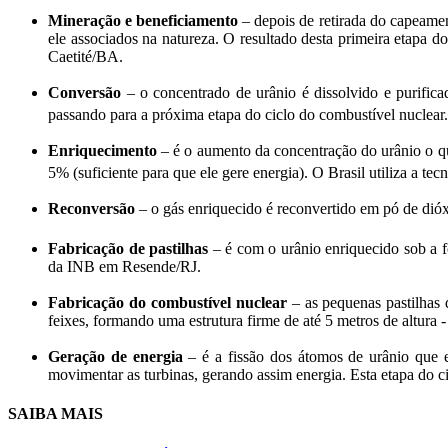
Mineração e beneficiamento
– depois de retirada do capeamen
ele associados na natureza. O resultado desta primeira etapa d
Caetité/BA.
Conversão
– o concentrado de urânio é dissolvido e purific
passando para a próxima etapa do ciclo do combustível nuclear. 
Enriquecimento
– é o aumento da concentração do urânio o qu
5% (suficiente para que ele gere energia). O Brasil utiliza a 
Reconversão
– o gás enriquecido é reconvertido em pó de dió
Fabricação de pastilhas
– é com o urânio enriquecido sob a f
da INB em Resende/RJ.
Fabricação do combustível nuclear
– as pequenas pastilhas 
feixes, formando uma estrutura firme de até 5 metros de altura
Geração de energia
– é a fissão dos átomos de urânio que e
movimentar as turbinas, gerando assim energia. Esta etapa do c
SAIBA MAIS