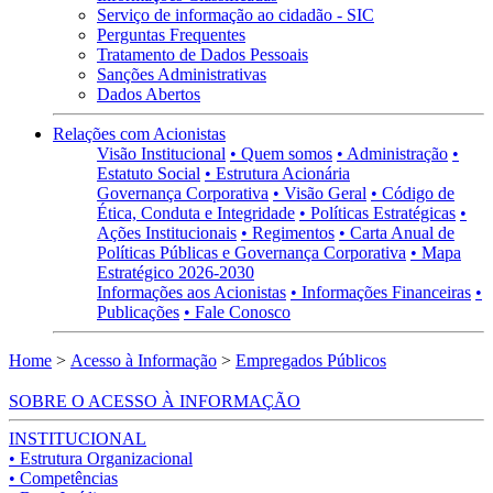
Serviço de informação ao cidadão - SIC
Perguntas Frequentes
Tratamento de Dados Pessoais
Sanções Administrativas
Dados Abertos
Relações com Acionistas
Visão Institucional
• Quem somos
• Administração
•
Estatuto Social
• Estrutura Acionária
Governança Corporativa
• Visão Geral
• Código de
Ética, Conduta e Integridade
• Políticas Estratégicas
•
Ações Institucionais
• Regimentos
• Carta Anual de
Políticas Públicas e Governança Corporativa
• Mapa
Estratégico 2026-2030
Informações aos Acionistas
• Informações Financeiras
•
Publicações
• Fale Conosco
Home
>
Acesso à Informação
>
Empregados Públicos
SOBRE O ACESSO À INFORMAÇÃO
INSTITUCIONAL
• Estrutura Organizacional
• Competências