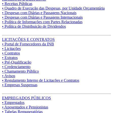
• Receitas Públicas
• Quadro de Execução das Despesas, por Unidade Orçamentária
• Despesas com Diárias e Passagens Nacionais
• Despesas com Diárias e Passagens Internacionais
• Política de Informações com Partes Relacionadas
• Política de Distribuição de Dividendos
LICITAÇÕES E CONTRATOS
• Portal de Fornecedores da INB
• Licitações
• Contratos
• Extratos
• Pré-Qualificação
• Credenciamento
• Chamamento Público
• Avisos
• Regulamento Interno de Licitações e Contratos
• Empresas Suspensas
EMPREGADOS PÚBLICOS
• Empregados
• Aposentados e Pensionistas
• Tabelas Remuneratórias