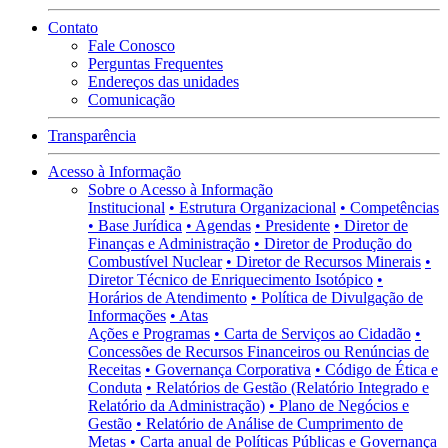
Contato
Fale Conosco
Perguntas Frequentes
Endereços das unidades
Comunicação
Transparência
Acesso à Informação
Sobre o Acesso à Informação
Institucional
• Estrutura Organizacional
• Competências
• Base Jurídica
• Agendas
• Presidente
• Diretor de
Finanças e Administração
• Diretor de Produção do
Combustível Nuclear
• Diretor de Recursos Minerais
•
Diretor Técnico de Enriquecimento Isotópico
•
Horários de Atendimento
• Política de Divulgação de
Informações
• Atas
Ações e Programas
• Carta de Serviços ao Cidadão
•
Concessões de Recursos Financeiros ou Renúncias de
Receitas
• Governança Corporativa
• Código de Ética e
Conduta
• Relatórios de Gestão (Relatório Integrado e
Relatório da Administração)
• Plano de Negócios e
Gestão
• Relatório de Análise de Cumprimento de
Metas
• Carta anual de Políticas Públicas e Governança