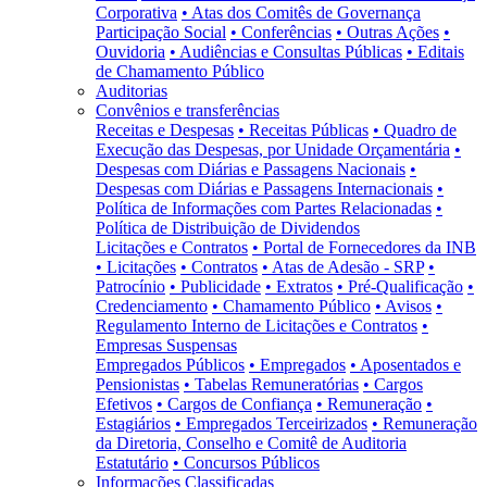
Corporativa
• Atas dos Comitês de Governança
Participação Social
• Conferências
• Outras Ações
•
Ouvidoria
• Audiências e Consultas Públicas
• Editais
de Chamamento Público
Auditorias
Convênios e transferências
Receitas e Despesas
• Receitas Públicas
• Quadro de
Execução das Despesas, por Unidade Orçamentária
•
Despesas com Diárias e Passagens Nacionais
•
Despesas com Diárias e Passagens Internacionais
•
Política de Informações com Partes Relacionadas
•
Política de Distribuição de Dividendos
Licitações e Contratos
• Portal de Fornecedores da INB
• Licitações
• Contratos
• Atas de Adesão - SRP
•
Patrocínio
• Publicidade
• Extratos
• Pré-Qualificação
•
Credenciamento
• Chamamento Público
• Avisos
•
Regulamento Interno de Licitações e Contratos
•
Empresas Suspensas
Empregados Públicos
• Empregados
• Aposentados e
Pensionistas
• Tabelas Remuneratórias
• Cargos
Efetivos
• Cargos de Confiança
• Remuneração
•
Estagiários
• Empregados Terceirizados
• Remuneração
da Diretoria, Conselho e Comitê de Auditoria
Estatutário
• Concursos Públicos
Informações Classificadas