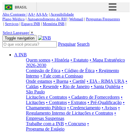
BRASIL
Alto Contraste |
AA+
AA
AA-
|
Acessibilidade
Simplifique!
Plano Médico
|
Autoatendimento do RH
|
Webmail
|
Perguntas Frequentes
|
Serviços
|
Espaço INB
|
Memória INB
|
Comunica BR
Select Language
▼
Participe
Toggle navigation
Pesquisar
Search
Acesso à informação
Legislação
A INB
Quem somos
• História
• Estatuto
• Mapa Estratégico
Canais
2026-2030
Comissão de Ética
• Código de Ética
• Regimento
Interno
• Fale com a Comissao
Onde estamos
• Buena
• Caetité
• EIA - RIMA URA
•
Caldas
• Resende
• Rio de Janeiro
• Santa Quitéria
•
São Paulo
Licitações e Contratos
• Cadastro de Fornecedores
•
Licitações
• Contratos
• Extratos
• Pré-Qualificação
•
Chamamento Público
• Credenciamento
• Avisos
•
Regulamento Interno de Licitações e Contratos
•
Empresas Suspensas
Trabalhe com a INB
• Concurso
•
Programa de Estágio