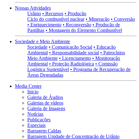
Nossas Atividades
Urânio
• Recursos
• Produção
Ciclo do combustível nuclear
• Mineração
• Conversão
• Enriquecimento
• Reconversão
• Produção de
Pastilhas
• Montagem do Elemento Combustível
Sociedade e Meio Ambiente
Sociedade
• Comunicação Social
• Educação
Ambiental
• Responsabilidade social
• Patrocínios
Meio Ambiente
• Licenciamento
• Monitoração
Ambiental
• Proteção Radiológica
• Comissão
Logística Sustentável
• Programa de Recuperação de
Áreas Degradadas
Media Center
Inicio
Galeria de Áudios
Galerias de vídeos
Galeria de Imagens
Notícias
Publicações
Especiais
Barragem Caldas
Barragem Unidade de Concentração de Urânio