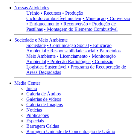
Nossas Atividades
Urânio
• Recursos
• Produção
Ciclo do combustível nuclear
• Mineração
• Conversão
• Enriquecimento
• Reconversão
• Produção de
Pastilhas
• Montagem do Elemento Combustível
Sociedade e Meio Ambiente
Sociedade
• Comunicação Social
• Educação
Ambiental
• Responsabilidade social
• Patrocínios
Meio Ambiente
• Licenciamento
• Monitoração
Ambiental
• Proteção Radiológica
• Comissão
Logística Sustentável
• Programa de Recuperação de
Áreas Degradadas
Media Center
Inicio
Galeria de Áudios
Galerias de vídeos
Galeria de Imagens
Notícias
Publicações
Especiais
Barragem Caldas
Barragem Unidade de Concentração de Urânio