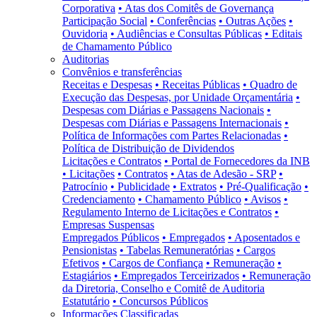
Corporativa
• Atas dos Comitês de Governança
Participação Social
• Conferências
• Outras Ações
•
Ouvidoria
• Audiências e Consultas Públicas
• Editais
de Chamamento Público
Auditorias
Convênios e transferências
Receitas e Despesas
• Receitas Públicas
• Quadro de
Execução das Despesas, por Unidade Orçamentária
•
Despesas com Diárias e Passagens Nacionais
•
Despesas com Diárias e Passagens Internacionais
•
Política de Informações com Partes Relacionadas
•
Política de Distribuição de Dividendos
Licitações e Contratos
• Portal de Fornecedores da INB
• Licitações
• Contratos
• Atas de Adesão - SRP
•
Patrocínio
• Publicidade
• Extratos
• Pré-Qualificação
•
Credenciamento
• Chamamento Público
• Avisos
•
Regulamento Interno de Licitações e Contratos
•
Empresas Suspensas
Empregados Públicos
• Empregados
• Aposentados e
Pensionistas
• Tabelas Remuneratórias
• Cargos
Efetivos
• Cargos de Confiança
• Remuneração
•
Estagiários
• Empregados Terceirizados
• Remuneração
da Diretoria, Conselho e Comitê de Auditoria
Estatutário
• Concursos Públicos
Informações Classificadas