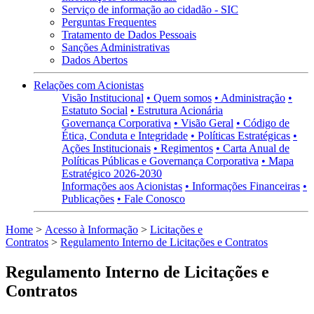
Serviço de informação ao cidadão - SIC
Perguntas Frequentes
Tratamento de Dados Pessoais
Sanções Administrativas
Dados Abertos
Relações com Acionistas
Visão Institucional
• Quem somos
• Administração
•
Estatuto Social
• Estrutura Acionária
Governança Corporativa
• Visão Geral
• Código de
Ética, Conduta e Integridade
• Políticas Estratégicas
•
Ações Institucionais
• Regimentos
• Carta Anual de
Políticas Públicas e Governança Corporativa
• Mapa
Estratégico 2026-2030
Informações aos Acionistas
• Informações Financeiras
•
Publicações
• Fale Conosco
Home
>
Acesso à Informação
>
Licitações e
Contratos
>
Regulamento Interno de Licitações e Contratos
Regulamento Interno de Licitações e
Contratos