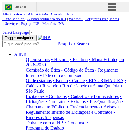
BRASIL
Alto Contraste |
AA+
AA
AA-
|
Acessibilidade
Simplifique!
Plano Médico
|
Autoatendimento do RH
|
Webmail
|
Perguntas Frequentes
|
Serviços
|
Espaço INB
|
Memória INB
|
Comunica BR
Select Language
▼
Participe
Toggle navigation
Pesquisar
Search
Acesso à informação
Legislação
A INB
Quem somos
• História
• Estatuto
• Mapa Estratégico
Canais
2026-2030
Comissão de Ética
• Código de Ética
• Regimento
Interno
• Fale com a Comissao
Onde estamos
• Buena
• Caetité
• EIA - RIMA URA
•
Caldas
• Resende
• Rio de Janeiro
• Santa Quitéria
•
São Paulo
Licitações e Contratos
• Cadastro de Fornecedores
•
Licitações
• Contratos
• Extratos
• Pré-Qualificação
•
Chamamento Público
• Credenciamento
• Avisos
•
Regulamento Interno de Licitações e Contratos
•
Empresas Suspensas
Trabalhe com a INB
• Concurso
•
Programa de Estágio