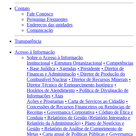
Contato
Fale Conosco
Perguntas Frequentes
Endereços das unidades
Comunicação
Transparência
Acesso à Informação
Sobre o Acesso à Informação
Institucional
• Estrutura Organizacional
• Competências
• Base Jurídica
• Agendas
• Presidente
• Diretor de
Finanças e Administração
• Diretor de Produção do
Combustível Nuclear
• Diretor de Recursos Minerais
•
Diretor Técnico de Enriquecimento Isotópico
•
Horários de Atendimento
• Política de Divulgação de
Informações
• Atas
Ações e Programas
• Carta de Serviços ao Cidadão
•
Concessões de Recursos Financeiros ou Renúncias de
Receitas
• Governança Corporativa
• Código de Ética e
Conduta
• Relatórios de Gestão (Relatório Integrado e
Relatório da Administração)
• Plano de Negócios e
Gestão
• Relatório de Análise de Cumprimento de
Metas
• Carta anual de Políticas Públicas e Governança