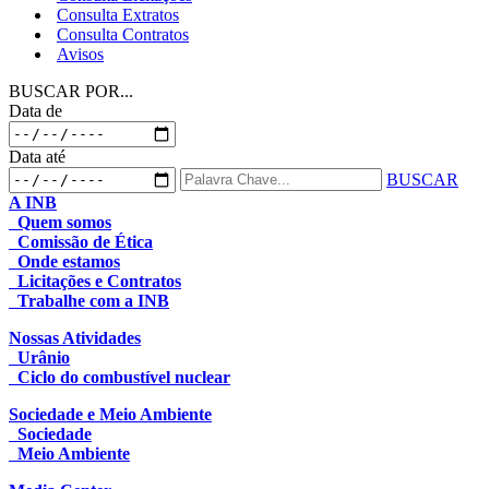
Consulta Extratos
Consulta Contratos
Avisos
BUSCAR POR...
Data de
Data até
BUSCAR
A INB
Quem somos
Comissão de Ética
Onde estamos
Licitações e Contratos
Trabalhe com a INB
Nossas Atividades
Urânio
Ciclo do combustível nuclear
Sociedade e Meio Ambiente
Sociedade
Meio Ambiente