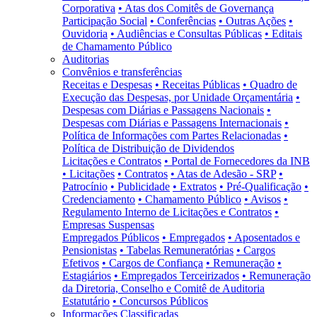
Corporativa
• Atas dos Comitês de Governança
Participação Social
• Conferências
• Outras Ações
•
Ouvidoria
• Audiências e Consultas Públicas
• Editais
de Chamamento Público
Auditorias
Convênios e transferências
Receitas e Despesas
• Receitas Públicas
• Quadro de
Execução das Despesas, por Unidade Orçamentária
•
Despesas com Diárias e Passagens Nacionais
•
Despesas com Diárias e Passagens Internacionais
•
Política de Informações com Partes Relacionadas
•
Política de Distribuição de Dividendos
Licitações e Contratos
• Portal de Fornecedores da INB
• Licitações
• Contratos
• Atas de Adesão - SRP
•
Patrocínio
• Publicidade
• Extratos
• Pré-Qualificação
•
Credenciamento
• Chamamento Público
• Avisos
•
Regulamento Interno de Licitações e Contratos
•
Empresas Suspensas
Empregados Públicos
• Empregados
• Aposentados e
Pensionistas
• Tabelas Remuneratórias
• Cargos
Efetivos
• Cargos de Confiança
• Remuneração
•
Estagiários
• Empregados Terceirizados
• Remuneração
da Diretoria, Conselho e Comitê de Auditoria
Estatutário
• Concursos Públicos
Informações Classificadas