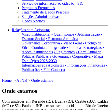
Serviço de informação ao cidadão - SIC
Perguntas Frequentes
Tratamento de Dados Pessoais
Sanções Administrativas
Dados Abertos
Relações com Acionistas
Visão Institucional
• Quem somos
• Administração
•
Estatuto Social
• Estrutura Acionária
Governança Corporativa
• Visão Geral
• Código de
Ética, Conduta e Integridade
• Políticas Estratégicas
•
Ações Institucionais
• Regimentos
• Carta Anual de
Políticas Públicas e Governança Corporativa
• Mapa
Estratégico 2026-2030
Informações aos Acionistas
• Informações Financeiras
•
Publicações
• Fale Conosco
Home
>
A INB
>
Onde estamos
Onde estamos
Com unidades em Resende (RJ), Buena (RJ), Caetité (BA), Caldas
(MG) e São Paulo, a INB tem sua sede na cidade do Rio de Janeiro