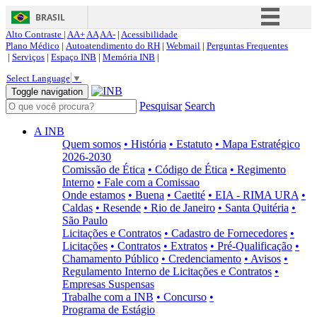
BRASIL
Alto Contraste |
AA+
AA
AA-
|
Acessibilidade
Simplifique!
Plano Médico
|
Autoatendimento do RH
|
Webmail
|
Perguntas Frequentes
|
Serviços
|
Espaço INB
|
Memória INB
|
Comunica BR
Select Language
▼
Participe
Toggle navigation
Pesquisar
Search
Acesso à informação
Legislação
A INB
Quem somos
• História
• Estatuto
• Mapa Estratégico
Canais
2026-2030
Comissão de Ética
• Código de Ética
• Regimento
Interno
• Fale com a Comissao
Onde estamos
• Buena
• Caetité
• EIA - RIMA URA
•
Caldas
• Resende
• Rio de Janeiro
• Santa Quitéria
•
São Paulo
Licitações e Contratos
• Cadastro de Fornecedores
•
Licitações
• Contratos
• Extratos
• Pré-Qualificação
•
Chamamento Público
• Credenciamento
• Avisos
•
Regulamento Interno de Licitações e Contratos
•
Empresas Suspensas
Trabalhe com a INB
• Concurso
•
Programa de Estágio