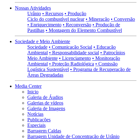
Nossas Atividades
Urânio
• Recursos
• Produção
Ciclo do combustível nuclear
• Mineração
• Conversão
• Enriquecimento
• Reconversão
• Produção de
Pastilhas
• Montagem do Elemento Combustível
Sociedade e Meio Ambiente
Sociedade
• Comunicação Social
• Educação
Ambiental
• Responsabilidade social
• Patrocínios
Meio Ambiente
• Licenciamento
• Monitoração
Ambiental
• Proteção Radiológica
• Comissão
Logística Sustentável
• Programa de Recuperação de
Áreas Degradadas
Media Center
Inicio
Galeria de Áudios
Galerias de vídeos
Galeria de Imagens
Notícias
Publicações
Especiais
Barragem Caldas
Barragem Unidade de Concentração de Urânio