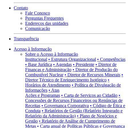
Contato
Fale Conosco
Perguntas Frequentes
Endereços das unidades
Comunicação
Transparência
Acesso à Informação
Sobre o Acesso à Informação
Institucional
• Estrutura Organizacional
• Competências
• Base Jurídica
• Agendas
• Presidente
• Diretor de
Finanças e Administração
• Diretor de Produção do
Combustível Nuclear
• Diretor de Recursos Minerais
•
Diretor Técnico de Enriquecimento Isotópico
•
Horários de Atendimento
• Política de Divulgação de
Informações
• Atas
Ações e Programas
• Carta de Serviços ao Cidadão
•
Concessões de Recursos Financeiros ou Renúncias de
Receitas
• Governança Corporativa
• Código de Ética e
Conduta
• Relatórios de Gestão (Relatório Integrado e
Relatório da Administração)
• Plano de Negócios e
Gestão
• Relatório de Análise de Cumprimento de
Metas
• Carta anual de Políticas Públicas e Governança