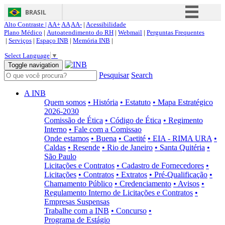
BRASIL
Alto Contraste |
AA+
AA
AA-
|
Acessibilidade
Simplifique!
Plano Médico
|
Autoatendimento do RH
|
Webmail
|
Perguntas Frequentes
|
Serviços
|
Espaço INB
|
Memória INB
|
Comunica BR
Select Language
▼
Participe
Toggle navigation
Pesquisar
Search
Acesso à informação
Legislação
A INB
Quem somos
• História
• Estatuto
• Mapa Estratégico
Canais
2026-2030
Comissão de Ética
• Código de Ética
• Regimento
Interno
• Fale com a Comissao
Onde estamos
• Buena
• Caetité
• EIA - RIMA URA
•
Caldas
• Resende
• Rio de Janeiro
• Santa Quitéria
•
São Paulo
Licitações e Contratos
• Cadastro de Fornecedores
•
Licitações
• Contratos
• Extratos
• Pré-Qualificação
•
Chamamento Público
• Credenciamento
• Avisos
•
Regulamento Interno de Licitações e Contratos
•
Empresas Suspensas
Trabalhe com a INB
• Concurso
•
Programa de Estágio