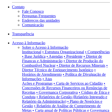
Contato
Fale Conosco
Perguntas Frequentes
Endereços das unidades
Comunicação
Transparência
Acesso à Informação
Sobre o Acesso à Informação
Institucional
• Estrutura Organizacional
• Competências
• Base Jurídica
• Agendas
• Presidente
• Diretor de
Finanças e Administração
• Diretor de Produção do
Combustível Nuclear
• Diretor de Recursos Minerais
•
Diretor Técnico de Enriquecimento Isotópico
•
Horários de Atendimento
• Política de Divulgação de
Informações
• Atas
Ações e Programas
• Carta de Serviços ao Cidadão
•
Concessões de Recursos Financeiros ou Renúncias de
Receitas
• Governança Corporativa
• Código de Ética e
Conduta
• Relatórios de Gestão (Relatório Integrado e
Relatório da Administração)
• Plano de Negócios e
Gestão
• Relatório de Análise de Cumprimento de
Metas
• Carta anual de Políticas Públicas e Governança