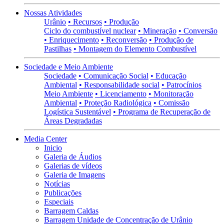
Nossas Atividades
Urânio
• Recursos
• Produção
Ciclo do combustível nuclear
• Mineração
• Conversão
• Enriquecimento
• Reconversão
• Produção de
Pastilhas
• Montagem do Elemento Combustível
Sociedade e Meio Ambiente
Sociedade
• Comunicação Social
• Educação
Ambiental
• Responsabilidade social
• Patrocínios
Meio Ambiente
• Licenciamento
• Monitoração
Ambiental
• Proteção Radiológica
• Comissão
Logística Sustentável
• Programa de Recuperação de
Áreas Degradadas
Media Center
Inicio
Galeria de Áudios
Galerias de vídeos
Galeria de Imagens
Notícias
Publicações
Especiais
Barragem Caldas
Barragem Unidade de Concentração de Urânio