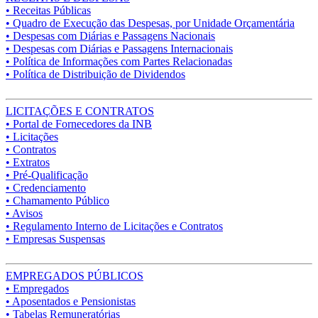
• Receitas Públicas
• Quadro de Execução das Despesas, por Unidade Orçamentária
• Despesas com Diárias e Passagens Nacionais
• Despesas com Diárias e Passagens Internacionais
• Política de Informações com Partes Relacionadas
• Política de Distribuição de Dividendos
LICITAÇÕES E CONTRATOS
• Portal de Fornecedores da INB
• Licitações
• Contratos
• Extratos
• Pré-Qualificação
• Credenciamento
• Chamamento Público
• Avisos
• Regulamento Interno de Licitações e Contratos
• Empresas Suspensas
EMPREGADOS PÚBLICOS
• Empregados
• Aposentados e Pensionistas
• Tabelas Remuneratórias