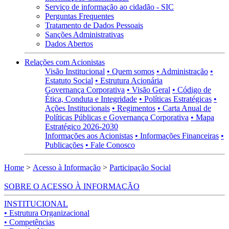
Serviço de informação ao cidadão - SIC
Perguntas Frequentes
Tratamento de Dados Pessoais
Sanções Administrativas
Dados Abertos
Relações com Acionistas
Visão Institucional
• Quem somos
• Administração
•
Estatuto Social
• Estrutura Acionária
Governança Corporativa
• Visão Geral
• Código de
Ética, Conduta e Integridade
• Políticas Estratégicas
•
Ações Institucionais
• Regimentos
• Carta Anual de
Políticas Públicas e Governança Corporativa
• Mapa
Estratégico 2026-2030
Informações aos Acionistas
• Informações Financeiras
•
Publicações
• Fale Conosco
Home
>
Acesso à Informação
>
Participação Social
SOBRE O ACESSO À INFORMAÇÃO
INSTITUCIONAL
• Estrutura Organizacional
• Competências