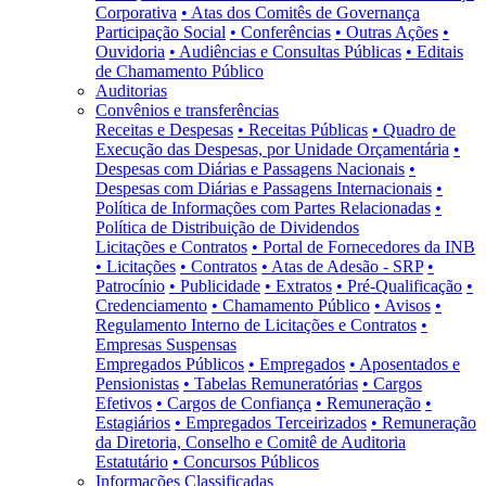
Corporativa
• Atas dos Comitês de Governança
Participação Social
• Conferências
• Outras Ações
•
Ouvidoria
• Audiências e Consultas Públicas
• Editais
de Chamamento Público
Auditorias
Convênios e transferências
Receitas e Despesas
• Receitas Públicas
• Quadro de
Execução das Despesas, por Unidade Orçamentária
•
Despesas com Diárias e Passagens Nacionais
•
Despesas com Diárias e Passagens Internacionais
•
Política de Informações com Partes Relacionadas
•
Política de Distribuição de Dividendos
Licitações e Contratos
• Portal de Fornecedores da INB
• Licitações
• Contratos
• Atas de Adesão - SRP
•
Patrocínio
• Publicidade
• Extratos
• Pré-Qualificação
•
Credenciamento
• Chamamento Público
• Avisos
•
Regulamento Interno de Licitações e Contratos
•
Empresas Suspensas
Empregados Públicos
• Empregados
• Aposentados e
Pensionistas
• Tabelas Remuneratórias
• Cargos
Efetivos
• Cargos de Confiança
• Remuneração
•
Estagiários
• Empregados Terceirizados
• Remuneração
da Diretoria, Conselho e Comitê de Auditoria
Estatutário
• Concursos Públicos
Informações Classificadas