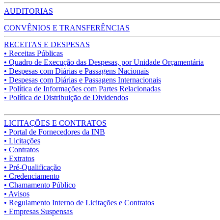
AUDITORIAS
CONVÊNIOS E TRANSFERÊNCIAS
RECEITAS E DESPESAS
• Receitas Públicas
• Quadro de Execução das Despesas, por Unidade Orçamentária
• Despesas com Diárias e Passagens Nacionais
• Despesas com Diárias e Passagens Internacionais
• Política de Informações com Partes Relacionadas
• Política de Distribuição de Dividendos
LICITAÇÕES E CONTRATOS
• Portal de Fornecedores da INB
• Licitações
• Contratos
• Extratos
• Pré-Qualificação
• Credenciamento
• Chamamento Público
• Avisos
• Regulamento Interno de Licitações e Contratos
• Empresas Suspensas