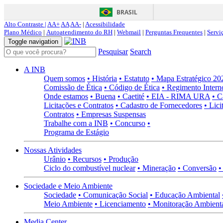
BRASIL
Alto Contraste |
AA+
AA
AA-
|
Acessibilidade
Plano Médico
|
Autoatendimento do RH
|
Webmail
|
Perguntas Frequentes
|
Servi
Toggle navigation
Pesquisar
Search
A INB
Quem somos
• História
• Estatuto
• Mapa Estratégico 2
Comissão de Ética
• Código de Ética
• Regimento Intern
Onde estamos
• Buena
• Caetité
• EIA - RIMA URA
• C
Licitações e Contratos
• Cadastro de Fornecedores
• Lici
Contratos
• Empresas Suspensas
Trabalhe com a INB
• Concurso
•
Programa de Estágio
Nossas Atividades
Urânio
• Recursos
• Produção
Ciclo do combustível nuclear
• Mineração
• Conversão
•
Sociedade e Meio Ambiente
Sociedade
• Comunicação Social
• Educação Ambiental
Meio Ambiente
• Licenciamento
• Monitoração Ambient
Media Center