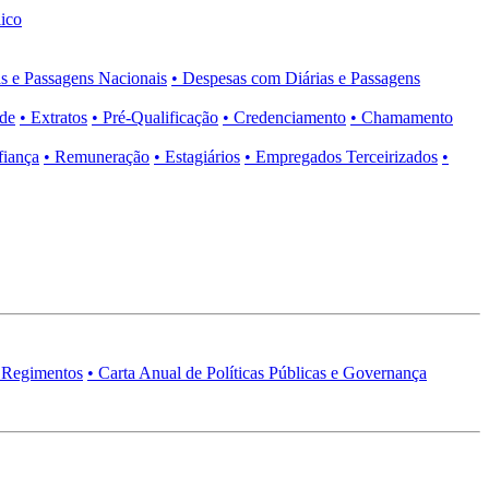
ico
s e Passagens Nacionais
• Despesas com Diárias e Passagens
ade
• Extratos
• Pré-Qualificação
• Credenciamento
• Chamamento
fiança
• Remuneração
• Estagiários
• Empregados Terceirizados
•
 Regimentos
• Carta Anual de Políticas Públicas e Governança