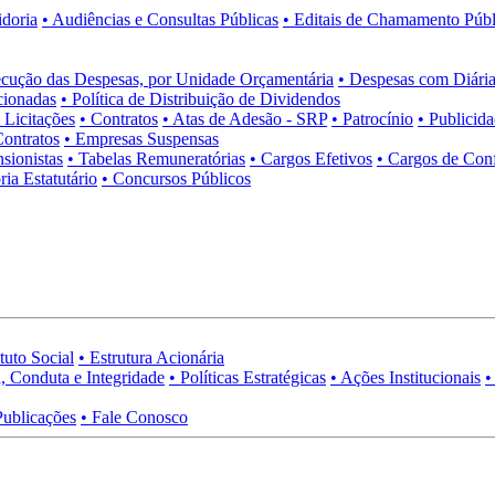
idoria
• Audiências e Consultas Públicas
• Editais de Chamamento Públ
cução das Despesas, por Unidade Orçamentária
• Despesas com Diária
cionadas
• Política de Distribuição de Dividendos
• Licitações
• Contratos
• Atas de Adesão - SRP
• Patrocínio
• Publicid
Contratos
• Empresas Suspensas
sionistas
• Tabelas Remuneratórias
• Cargos Efetivos
• Cargos de Con
ia Estatutário
• Concursos Públicos
tuto Social
• Estrutura Acionária
, Conduta e Integridade
• Políticas Estratégicas
• Ações Institucionais
•
Publicações
• Fale Conosco