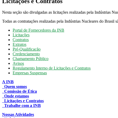
Licitações e Contratos
Nesta seção são divulgadas as licitações realizadas pela Indústrias N
Todas as contratações realizadas pela Indústrias Nucleares do Brasil 
Portal de Fornecedores da INB
Licitações
Contratos
Extratos
Pré-Qualificação
Credenciamento
Chamamento Público
Avisos
Regulamento Interno de Licitações e Contratos
Empresas Suspensas
A INB
Quem somos
Comissão de Ética
Onde estamos
Licitações e Contratos
Trabalhe com a INB
Nossas Atividades