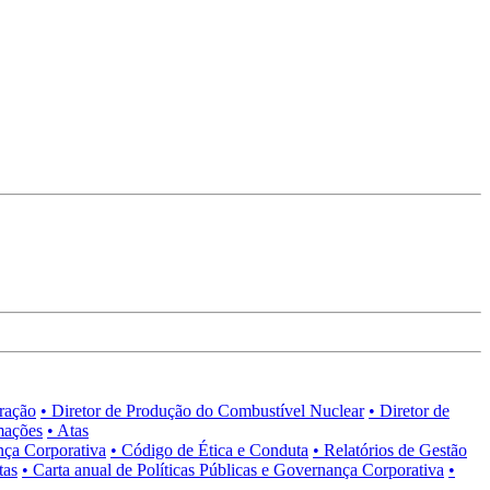
tração
• Diretor de Produção do Combustível Nuclear
• Diretor de
mações
• Atas
nça Corporativa
• Código de Ética e Conduta
• Relatórios de Gestão
tas
• Carta anual de Políticas Públicas e Governança Corporativa
•