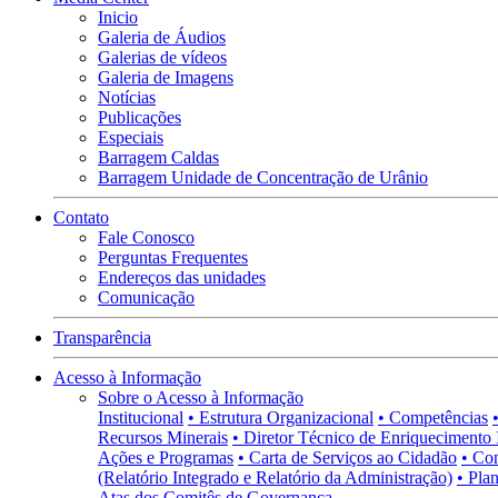
Inicio
Galeria de Áudios
Galerias de vídeos
Galeria de Imagens
Notícias
Publicações
Especiais
Barragem Caldas
Barragem Unidade de Concentração de Urânio
Contato
Fale Conosco
Perguntas Frequentes
Endereços das unidades
Comunicação
Transparência
Acesso à Informação
Sobre o Acesso à Informação
Institucional
• Estrutura Organizacional
• Competências
Recursos Minerais
• Diretor Técnico de Enriquecimento 
Ações e Programas
• Carta de Serviços ao Cidadão
• Co
(Relatório Integrado e Relatório da Administração)
• Pla
Atas dos Comitês de Governança