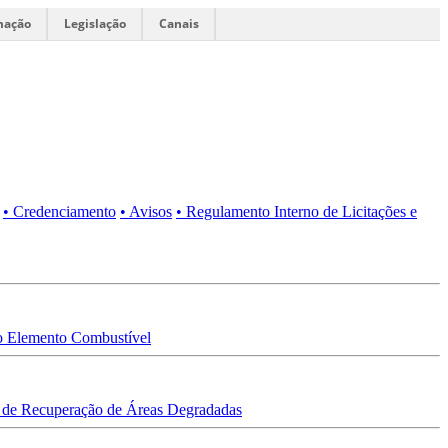
mação
Legislação
Canais
• Credenciamento
• Avisos
• Regulamento Interno de Licitações e
 Elemento Combustível
 de Recuperação de Áreas Degradadas