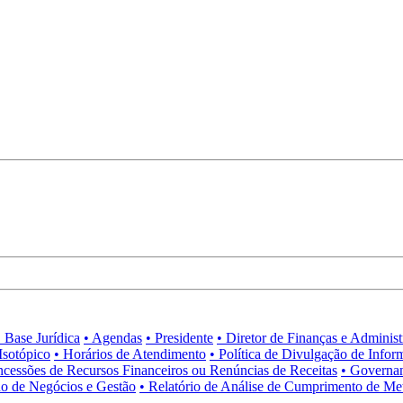
• Base Jurídica
• Agendas
• Presidente
• Diretor de Finanças e Adminis
Isotópico
• Horários de Atendimento
• Política de Divulgação de Infor
ncessões de Recursos Financeiros ou Renúncias de Receitas
• Governa
no de Negócios e Gestão
• Relatório de Análise de Cumprimento de Me