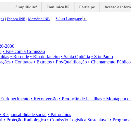
Simplifique!
Comunica BR
Participe
Acesso à infor
Select Language
▼
ços
|
Espaço INB
|
Memória INB
|
026-2030
o
• Fale com a Comissao
aldas
• Resende
• Rio de Janeiro
• Santa Quitéria
• São Paulo
tações
• Contratos
• Extratos
• Pré-Qualificação
• Chamamento Público
 Enriquecimento
• Reconversão
• Produção de Pastilhas
• Montagem do
• Responsabilidade social
• Patrocínios
al
• Proteção Radiológica
• Comissão Logística Sustentável
• Programa