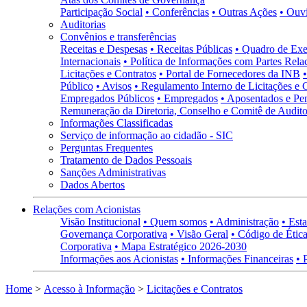
Participação Social
• Conferências
• Outras Ações
• Ouv
Auditorias
Convênios e transferências
Receitas e Despesas
• Receitas Públicas
• Quadro de Exe
Internacionais
• Política de Informações com Partes Rela
Licitações e Contratos
• Portal de Fornecedores da INB
Público
• Avisos
• Regulamento Interno de Licitações e 
Empregados Públicos
• Empregados
• Aposentados e Pen
Remuneração da Diretoria, Conselho e Comitê de Auditor
Informações Classificadas
Serviço de informação ao cidadão - SIC
Perguntas Frequentes
Tratamento de Dados Pessoais
Sanções Administrativas
Dados Abertos
Relações com Acionistas
Visão Institucional
• Quem somos
• Administração
• Esta
Governança Corporativa
• Visão Geral
• Código de Ética
Corporativa
• Mapa Estratégico 2026-2030
Informações aos Acionistas
• Informações Financeiras
• 
Home
>
Acesso à Informação
>
Licitações e Contratos