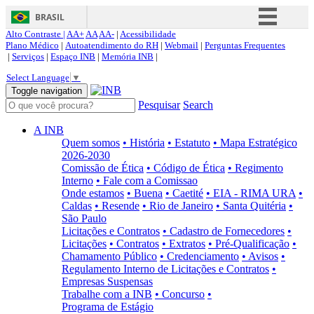
BRASIL
Alto Contraste |
AA+
AA
AA-
|
Acessibilidade
Simplifique!
Plano Médico
|
Autoatendimento do RH
|
Webmail
|
Perguntas Frequentes
|
Serviços
|
Espaço INB
|
Memória INB
|
Comunica BR
Select Language
▼
Participe
Toggle navigation
Pesquisar
Search
Acesso à informação
Legislação
A INB
Quem somos
• História
• Estatuto
• Mapa Estratégico
Canais
2026-2030
Comissão de Ética
• Código de Ética
• Regimento
Interno
• Fale com a Comissao
Onde estamos
• Buena
• Caetité
• EIA - RIMA URA
•
Caldas
• Resende
• Rio de Janeiro
• Santa Quitéria
•
São Paulo
Licitações e Contratos
• Cadastro de Fornecedores
•
Licitações
• Contratos
• Extratos
• Pré-Qualificação
•
Chamamento Público
• Credenciamento
• Avisos
•
Regulamento Interno de Licitações e Contratos
•
Empresas Suspensas
Trabalhe com a INB
• Concurso
•
Programa de Estágio