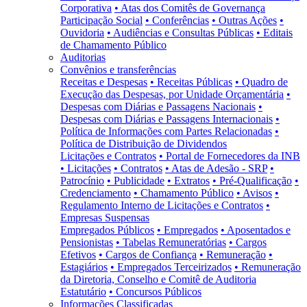
Corporativa
• Atas dos Comitês de Governança
Participação Social
• Conferências
• Outras Ações
•
Ouvidoria
• Audiências e Consultas Públicas
• Editais
de Chamamento Público
Auditorias
Convênios e transferências
Receitas e Despesas
• Receitas Públicas
• Quadro de
Execução das Despesas, por Unidade Orçamentária
•
Despesas com Diárias e Passagens Nacionais
•
Despesas com Diárias e Passagens Internacionais
•
Política de Informações com Partes Relacionadas
•
Política de Distribuição de Dividendos
Licitações e Contratos
• Portal de Fornecedores da INB
• Licitações
• Contratos
• Atas de Adesão - SRP
•
Patrocínio
• Publicidade
• Extratos
• Pré-Qualificação
•
Credenciamento
• Chamamento Público
• Avisos
•
Regulamento Interno de Licitações e Contratos
•
Empresas Suspensas
Empregados Públicos
• Empregados
• Aposentados e
Pensionistas
• Tabelas Remuneratórias
• Cargos
Efetivos
• Cargos de Confiança
• Remuneração
•
Estagiários
• Empregados Terceirizados
• Remuneração
da Diretoria, Conselho e Comitê de Auditoria
Estatutário
• Concursos Públicos
Informações Classificadas