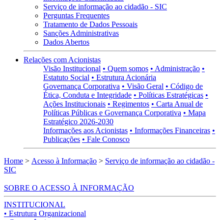
Serviço de informação ao cidadão - SIC
Perguntas Frequentes
Tratamento de Dados Pessoais
Sanções Administrativas
Dados Abertos
Relações com Acionistas
Visão Institucional
• Quem somos
• Administração
•
Estatuto Social
• Estrutura Acionária
Governança Corporativa
• Visão Geral
• Código de
Ética, Conduta e Integridade
• Políticas Estratégicas
•
Ações Institucionais
• Regimentos
• Carta Anual de
Políticas Públicas e Governança Corporativa
• Mapa
Estratégico 2026-2030
Informações aos Acionistas
• Informações Financeiras
•
Publicações
• Fale Conosco
Home
>
Acesso à Informação
>
Serviço de informação ao cidadão -
SIC
SOBRE O ACESSO À INFORMAÇÃO
INSTITUCIONAL
• Estrutura Organizacional