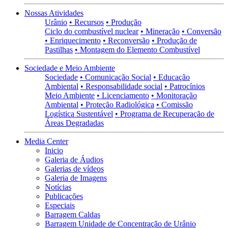
Nossas Atividades
Urânio
• Recursos
• Produção
Ciclo do combustível nuclear
• Mineração
• Conversão
• Enriquecimento
• Reconversão
• Produção de
Pastilhas
• Montagem do Elemento Combustível
Sociedade e Meio Ambiente
Sociedade
• Comunicação Social
• Educação
Ambiental
• Responsabilidade social
• Patrocínios
Meio Ambiente
• Licenciamento
• Monitoração
Ambiental
• Proteção Radiológica
• Comissão
Logística Sustentável
• Programa de Recuperação de
Áreas Degradadas
Media Center
Inicio
Galeria de Áudios
Galerias de vídeos
Galeria de Imagens
Notícias
Publicações
Especiais
Barragem Caldas
Barragem Unidade de Concentração de Urânio