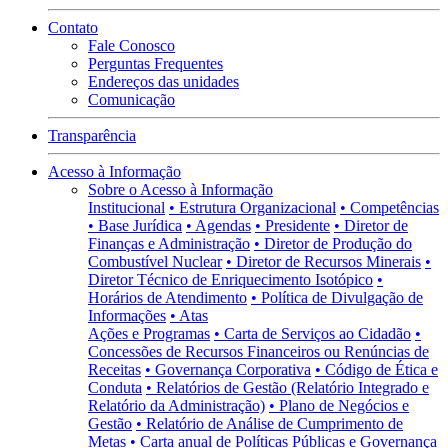
Contato
Fale Conosco
Perguntas Frequentes
Endereços das unidades
Comunicação
Transparência
Acesso à Informação
Sobre o Acesso à Informação
Institucional
• Estrutura Organizacional
• Competências
• Base Jurídica
• Agendas
• Presidente
• Diretor de
Finanças e Administração
• Diretor de Produção do
Combustível Nuclear
• Diretor de Recursos Minerais
•
Diretor Técnico de Enriquecimento Isotópico
•
Horários de Atendimento
• Política de Divulgação de
Informações
• Atas
Ações e Programas
• Carta de Serviços ao Cidadão
•
Concessões de Recursos Financeiros ou Renúncias de
Receitas
• Governança Corporativa
• Código de Ética e
Conduta
• Relatórios de Gestão (Relatório Integrado e
Relatório da Administração)
• Plano de Negócios e
Gestão
• Relatório de Análise de Cumprimento de
Metas
• Carta anual de Políticas Públicas e Governança