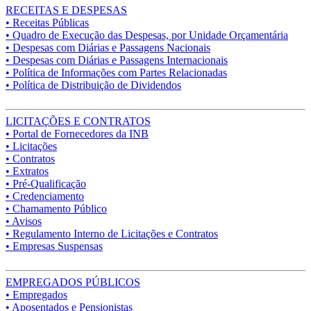
RECEITAS E DESPESAS
• Receitas Públicas
• Quadro de Execução das Despesas, por Unidade Orçamentária
• Despesas com Diárias e Passagens Nacionais
• Despesas com Diárias e Passagens Internacionais
• Política de Informações com Partes Relacionadas
• Política de Distribuição de Dividendos
LICITAÇÕES E CONTRATOS
• Portal de Fornecedores da INB
• Licitações
• Contratos
• Extratos
• Pré-Qualificação
• Credenciamento
• Chamamento Público
• Avisos
• Regulamento Interno de Licitações e Contratos
• Empresas Suspensas
EMPREGADOS PÚBLICOS
• Empregados
• Aposentados e Pensionistas