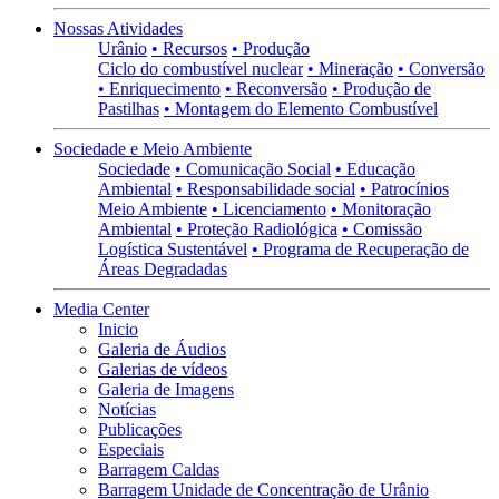
Nossas Atividades
Urânio
• Recursos
• Produção
Ciclo do combustível nuclear
• Mineração
• Conversão
• Enriquecimento
• Reconversão
• Produção de
Pastilhas
• Montagem do Elemento Combustível
Sociedade e Meio Ambiente
Sociedade
• Comunicação Social
• Educação
Ambiental
• Responsabilidade social
• Patrocínios
Meio Ambiente
• Licenciamento
• Monitoração
Ambiental
• Proteção Radiológica
• Comissão
Logística Sustentável
• Programa de Recuperação de
Áreas Degradadas
Media Center
Inicio
Galeria de Áudios
Galerias de vídeos
Galeria de Imagens
Notícias
Publicações
Especiais
Barragem Caldas
Barragem Unidade de Concentração de Urânio