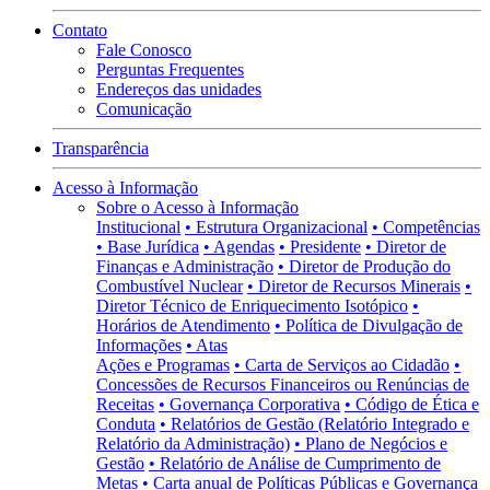
Contato
Fale Conosco
Perguntas Frequentes
Endereços das unidades
Comunicação
Transparência
Acesso à Informação
Sobre o Acesso à Informação
Institucional
• Estrutura Organizacional
• Competências
• Base Jurídica
• Agendas
• Presidente
• Diretor de
Finanças e Administração
• Diretor de Produção do
Combustível Nuclear
• Diretor de Recursos Minerais
•
Diretor Técnico de Enriquecimento Isotópico
•
Horários de Atendimento
• Política de Divulgação de
Informações
• Atas
Ações e Programas
• Carta de Serviços ao Cidadão
•
Concessões de Recursos Financeiros ou Renúncias de
Receitas
• Governança Corporativa
• Código de Ética e
Conduta
• Relatórios de Gestão (Relatório Integrado e
Relatório da Administração)
• Plano de Negócios e
Gestão
• Relatório de Análise de Cumprimento de
Metas
• Carta anual de Políticas Públicas e Governança