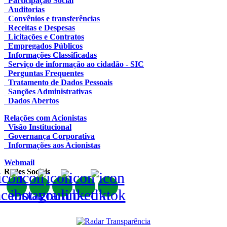
Participação Social
Auditorias
Convênios e transferências
Receitas e Despesas
Licitações e Contratos
Empregados Públicos
Informações Classificadas
Serviço de informação ao cidadão - SIC
Perguntas Frequentes
Tratamento de Dados Pessoais
Sanções Administrativas
Dados Abertos
Relações com Acionistas
Visão Institucional
Governança Corporativa
Informações aos Acionistas
Webmail
Redes Sociais