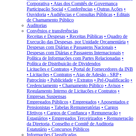
Corporativa
• Atas dos Comitês de Governança
Participação Social
• Conferências
• Outras Ações
•
Ouvidoria
• Audiências e Consultas Públicas
• Editais
de Chamamento Público
Auditorias
Convênios e transferências
Receitas e Despesas
• Receitas Públicas
• Quadro de
Execução das Despesas, por Unidade Orçamentária
•
Despesas com Diárias e Passagens Nacionais
•
Despesas com Diárias e Passagens Internacionais
•
Política de Informações com Partes Relacionadas
•
Política de Distribuição de Dividendos
Licitações e Contratos
• Portal de Fornecedores da INB
• Licitações
• Contratos
• Atas de Adesão - SRP
•
Patrocínio
• Publicidade
• Extratos
• Pré-Qualificação
•
Credenciamento
• Chamamento Público
• Avisos
•
Regulamento Interno de Licitações e Contratos
•
Empresas Suspensas
Empregados Públicos
• Empregados
• Aposentados e
Pensionistas
• Tabelas Remuneratórias
• Cargos
Efetivos
• Cargos de Confiança
• Remuneração
•
Estagiários
• Empregados Terceirizados
• Remuneração
da Diretoria, Conselho e Comitê de Auditoria
Estatutário
• Concursos Públicos
Informações Classificadas