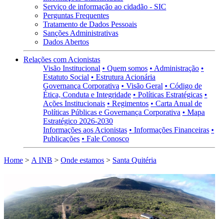
Serviço de informação ao cidadão - SIC
Perguntas Frequentes
Tratamento de Dados Pessoais
Sanções Administrativas
Dados Abertos
Relações com Acionistas
Visão Institucional
• Quem somos
• Administração
•
Estatuto Social
• Estrutura Acionária
Governança Corporativa
• Visão Geral
• Código de
Ética, Conduta e Integridade
• Políticas Estratégicas
•
Ações Institucionais
• Regimentos
• Carta Anual de
Políticas Públicas e Governança Corporativa
• Mapa
Estratégico 2026-2030
Informações aos Acionistas
• Informações Financeiras
•
Publicações
• Fale Conosco
Home
>
A INB
>
Onde estamos
>
Santa Quitéria