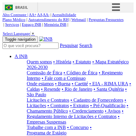
BRASIL
Alto Contraste |
AA+
AA
AA-
|
Acessibilidade
Simplifique!
Plano Médico
|
Autoatendimento do RH
|
Webmail
|
Perguntas Frequentes
|
Serviços
|
Espaço INB
|
Memória INB
|
Comunica BR
Select Language
▼
Participe
Toggle navigation
Pesquisar
Search
Acesso à informação
Legislação
A INB
Quem somos
• História
• Estatuto
• Mapa Estratégico
Canais
2026-2030
Comissão de Ética
• Código de Ética
• Regimento
Interno
• Fale com a Comissao
Onde estamos
• Buena
• Caetité
• EIA - RIMA URA
•
Caldas
• Resende
• Rio de Janeiro
• Santa Quitéria
•
São Paulo
Licitações e Contratos
• Cadastro de Fornecedores
•
Licitações
• Contratos
• Extratos
• Pré-Qualificação
•
Chamamento Público
• Credenciamento
• Avisos
•
Regulamento Interno de Licitações e Contratos
•
Empresas Suspensas
Trabalhe com a INB
• Concurso
•
Programa de Estágio