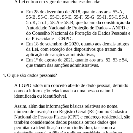
A Lei entrou em vigor de maneira escalonada:
Em 28 de dezembro de 2018, quanto aos arts. 55-A,
55-B, 55-C, 55-D, 55-E, 55-F, 55-G, 55-H, 55-I, 55-J,
55-K, 55-L, 58-A e 58-B, que tratam da constituição da
Autoridade Nacional de Proteção de Dados – ANPD e
do Conselho Nacional de Proteção de Dados Pessoais e
da Privacidade – CNPD.
Em 18 de setembro de 2020, quanto aos demais artigos
da Lei, com exceção dos dispositivos que tratam da
aplicação de sanções administrativas;
Em 1º de agosto de 2021, quanto aos arts. 52. 53 e 54,
que tratam das sanções administrativas.
4. O que são dados pessoais?
A LGPD adota um conceito aberto de dado pessoal, definido
como a informação relacionada a uma pessoa natural
identificada ou identificável.
Assim, além das informações básicas relativas ao nome,
número de inscrição no Registro Geral (RG) ou no Cadastro
Nacional de Pessoas Físicas (CPF) e endereço residencial, são
também considerados dados pessoais outros dados que
permitam a identificação de um indivíduo, tais como a
orientação sexual, a filiação político-partidária, o histórico