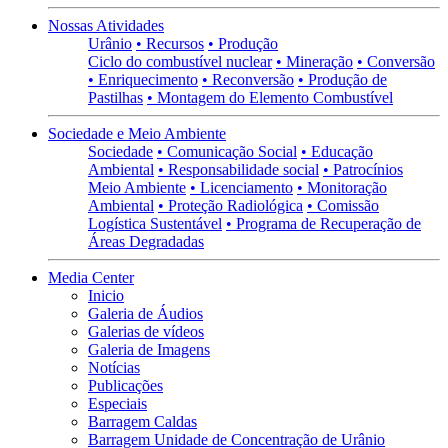
Nossas Atividades
Urânio
• Recursos
• Produção
Ciclo do combustível nuclear
• Mineração
• Conversão
• Enriquecimento
• Reconversão
• Produção de
Pastilhas
• Montagem do Elemento Combustível
Sociedade e Meio Ambiente
Sociedade
• Comunicação Social
• Educação
Ambiental
• Responsabilidade social
• Patrocínios
Meio Ambiente
• Licenciamento
• Monitoração
Ambiental
• Proteção Radiológica
• Comissão
Logística Sustentável
• Programa de Recuperação de
Áreas Degradadas
Media Center
Inicio
Galeria de Áudios
Galerias de vídeos
Galeria de Imagens
Notícias
Publicações
Especiais
Barragem Caldas
Barragem Unidade de Concentração de Urânio