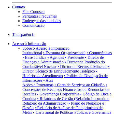
Contato
Fale Conosco
Perguntas Frequentes
Endereços das unidades
Comunicação
Transparência
Acesso à Informação
Sobre o Acesso à Informação
Institucional
• Estrutura Organizacional
• Competências
• Base Jurídica
• Agendas
• Presidente
• Diretor de
Finanças e Administração
• Diretor de Produção do
Combustível Nuclear
• Diretor de Recursos Minerais
•
Diretor Técnico de Enriquecimento Isotópico
•
Horários de Atendimento
• Política de Divulgação de
Informações
• Atas
Ações e Programas
• Carta de Serviços ao Cidadão
•
Concessões de Recursos Financeiros ou Renúncias de
Receitas
• Governança Corporativa
• Código de Ética e
Conduta
• Relatórios de Gestão (Relatório Integrado e
Relatório da Administração)
• Plano de Negócios e
Gestão
• Relatório de Análise de Cumprimento de
Metas
• Carta anual de Políticas Públicas e Governança