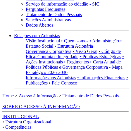
Serviço de informação ao cidadão - SIC
Perguntas Frequentes
Tratamento de Dados Pessoais
Sanções Administrativas
Dados Abertos
Relações com Acionistas
Visão Institucional
• Quem somos
• Administração
•
Estatuto Social
• Estrutura Acionária
Governança Corporativa
• Visão Geral
• Código de
Ética, Conduta e Integridade
• Políticas Estratégicas
•
Ações Institucionais
• Regimentos
• Carta Anual de
Políticas Públicas e Governança Corporativa
• Mapa
Estratégico 2026-2030
Informações aos Acionistas
• Informações Financeiras
•
Publicações
• Fale Conosco
Home
>
Acesso à Informação
>
Tratamento de Dados Pessoais
SOBRE O ACESSO À INFORMAÇÃO
INSTITUCIONAL
• Estrutura Organizacional
• Competências