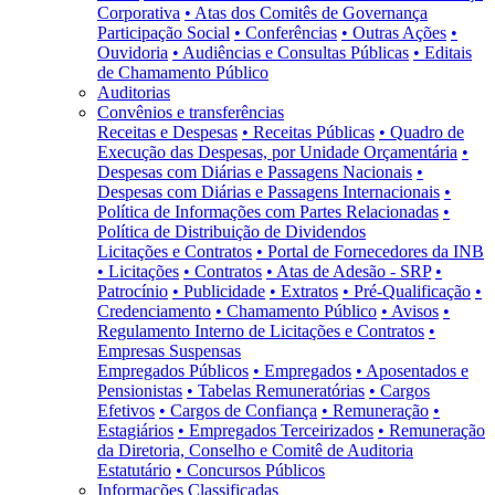
Corporativa
• Atas dos Comitês de Governança
Participação Social
• Conferências
• Outras Ações
•
Ouvidoria
• Audiências e Consultas Públicas
• Editais
de Chamamento Público
Auditorias
Convênios e transferências
Receitas e Despesas
• Receitas Públicas
• Quadro de
Execução das Despesas, por Unidade Orçamentária
•
Despesas com Diárias e Passagens Nacionais
•
Despesas com Diárias e Passagens Internacionais
•
Política de Informações com Partes Relacionadas
•
Política de Distribuição de Dividendos
Licitações e Contratos
• Portal de Fornecedores da INB
• Licitações
• Contratos
• Atas de Adesão - SRP
•
Patrocínio
• Publicidade
• Extratos
• Pré-Qualificação
•
Credenciamento
• Chamamento Público
• Avisos
•
Regulamento Interno de Licitações e Contratos
•
Empresas Suspensas
Empregados Públicos
• Empregados
• Aposentados e
Pensionistas
• Tabelas Remuneratórias
• Cargos
Efetivos
• Cargos de Confiança
• Remuneração
•
Estagiários
• Empregados Terceirizados
• Remuneração
da Diretoria, Conselho e Comitê de Auditoria
Estatutário
• Concursos Públicos
Informações Classificadas