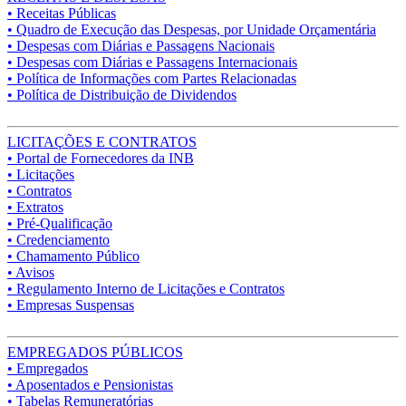
• Receitas Públicas
• Quadro de Execução das Despesas, por Unidade Orçamentária
• Despesas com Diárias e Passagens Nacionais
• Despesas com Diárias e Passagens Internacionais
• Política de Informações com Partes Relacionadas
• Política de Distribuição de Dividendos
LICITAÇÕES E CONTRATOS
• Portal de Fornecedores da INB
• Licitações
• Contratos
• Extratos
• Pré-Qualificação
• Credenciamento
• Chamamento Público
• Avisos
• Regulamento Interno de Licitações e Contratos
• Empresas Suspensas
EMPREGADOS PÚBLICOS
• Empregados
• Aposentados e Pensionistas
• Tabelas Remuneratórias