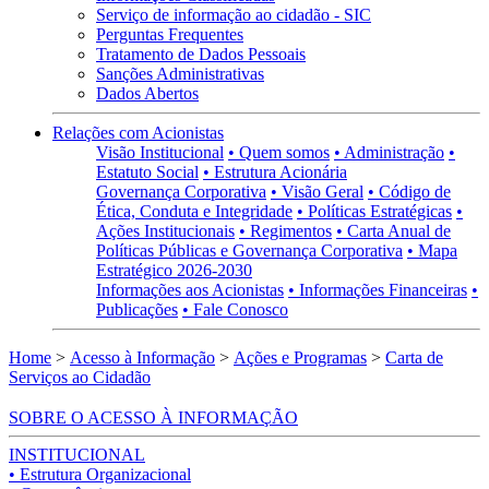
Serviço de informação ao cidadão - SIC
Perguntas Frequentes
Tratamento de Dados Pessoais
Sanções Administrativas
Dados Abertos
Relações com Acionistas
Visão Institucional
• Quem somos
• Administração
•
Estatuto Social
• Estrutura Acionária
Governança Corporativa
• Visão Geral
• Código de
Ética, Conduta e Integridade
• Políticas Estratégicas
•
Ações Institucionais
• Regimentos
• Carta Anual de
Políticas Públicas e Governança Corporativa
• Mapa
Estratégico 2026-2030
Informações aos Acionistas
• Informações Financeiras
•
Publicações
• Fale Conosco
Home
>
Acesso à Informação
>
Ações e Programas
>
Carta de
Serviços ao Cidadão
SOBRE O ACESSO À INFORMAÇÃO
INSTITUCIONAL
• Estrutura Organizacional