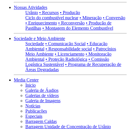
Nossas Atividades
Urânio
• Recursos
• Produção
Ciclo do combustível nuclear
• Mineração
• Conversão
• Enriquecimento
• Reconversão
• Produção de
Pastilhas
• Montagem do Elemento Combustível
Sociedade e Meio Ambiente
Sociedade
• Comunicação Social
• Educação
Ambiental
• Responsabilidade social
• Patrocínios
Meio Ambiente
• Licenciamento
• Monitoração
Ambiental
• Proteção Radiológica
• Comissão
Logística Sustentável
• Programa de Recuperação de
Áreas Degradadas
Media Center
Inicio
Galeria de Áudios
Galerias de vídeos
Galeria de Imagens
Notícias
Publicações
Especiais
Barragem Caldas
Barragem Unidade de Concentração de Urânio