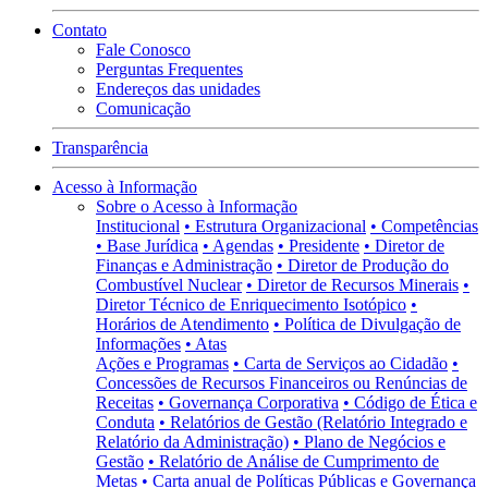
Contato
Fale Conosco
Perguntas Frequentes
Endereços das unidades
Comunicação
Transparência
Acesso à Informação
Sobre o Acesso à Informação
Institucional
• Estrutura Organizacional
• Competências
• Base Jurídica
• Agendas
• Presidente
• Diretor de
Finanças e Administração
• Diretor de Produção do
Combustível Nuclear
• Diretor de Recursos Minerais
•
Diretor Técnico de Enriquecimento Isotópico
•
Horários de Atendimento
• Política de Divulgação de
Informações
• Atas
Ações e Programas
• Carta de Serviços ao Cidadão
•
Concessões de Recursos Financeiros ou Renúncias de
Receitas
• Governança Corporativa
• Código de Ética e
Conduta
• Relatórios de Gestão (Relatório Integrado e
Relatório da Administração)
• Plano de Negócios e
Gestão
• Relatório de Análise de Cumprimento de
Metas
• Carta anual de Políticas Públicas e Governança