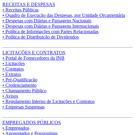
RECEITAS E DESPESAS
• Receitas Públicas
• Quadro de Execução das Despesas, por Unidade Orçamentária
• Despesas com Diárias e Passagens Nacionais
• Despesas com Diárias e Passagens Internacionais
• Política de Informações com Partes Relacionadas
• Política de Distribuição de Dividendos
LICITAÇÕES E CONTRATOS
• Portal de Fornecedores da INB
• Licitações
• Contratos
• Extratos
• Pré-Qualificação
• Credenciamento
• Chamamento Público
• Avisos
• Regulamento Interno de Licitações e Contratos
• Empresas Suspensas
EMPREGADOS PÚBLICOS
• Empregados
• Aposentados e Pensionistas