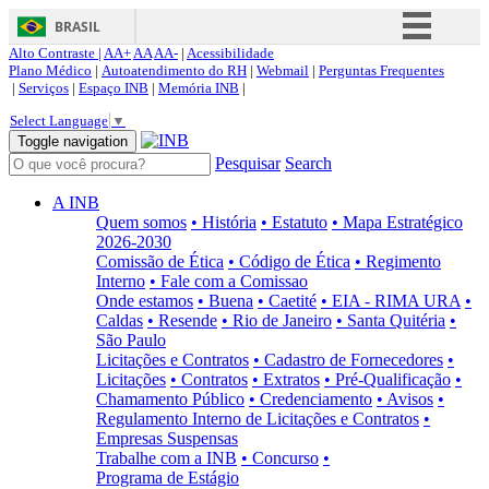
BRASIL
Alto Contraste |
AA+
AA
AA-
|
Acessibilidade
Simplifique!
Plano Médico
|
Autoatendimento do RH
|
Webmail
|
Perguntas Frequentes
|
Serviços
|
Espaço INB
|
Memória INB
|
Comunica BR
Select Language
▼
Participe
Toggle navigation
Pesquisar
Search
Acesso à informação
Legislação
A INB
Quem somos
• História
• Estatuto
• Mapa Estratégico
Canais
2026-2030
Comissão de Ética
• Código de Ética
• Regimento
Interno
• Fale com a Comissao
Onde estamos
• Buena
• Caetité
• EIA - RIMA URA
•
Caldas
• Resende
• Rio de Janeiro
• Santa Quitéria
•
São Paulo
Licitações e Contratos
• Cadastro de Fornecedores
•
Licitações
• Contratos
• Extratos
• Pré-Qualificação
•
Chamamento Público
• Credenciamento
• Avisos
•
Regulamento Interno de Licitações e Contratos
•
Empresas Suspensas
Trabalhe com a INB
• Concurso
•
Programa de Estágio