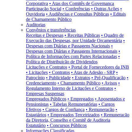
Corporativa
• Atas dos Comitês de Governança
Participação Social
• Conferências
• Outras Ações
•
Ouvidoria
• Audiências e Consultas Públicas
• Editais
de Chamamento Público
Auditorias
Convênios e transferências
Receitas e Despesas
• Receitas Públicas
• Quadro de
Execução das Despesas, por Unidade Orçamentária
•
Despesas com Diárias e Passagens Nacionais
•
Despesas com Diárias e Passagens Internacionais
•
Política de Informações com Partes Relacionadas
•
Política de Distribuição de Dividendos
Licitações e Contratos
• Portal de Fornecedores da INB
• Licitações
• Contratos
• Atas de Adesão - SRP
•
Patrocínio
• Publicidade
• Extratos
• Pré-Qualificação
•
Credenciamento
• Chamamento Público
• Avisos
•
Regulamento Interno de Licitações e Contratos
•
Empresas Suspensas
Empregados Públicos
• Empregados
• Aposentados e
Pensionistas
• Tabelas Remuneratórias
• Cargos
Efetivos
• Cargos de Confiança
• Remuneração
•
Estagiários
• Empregados Terceirizados
• Remuneração
da Diretoria, Conselho e Comitê de Auditoria
Estatutário
• Concursos Públicos
Informações Classificadas