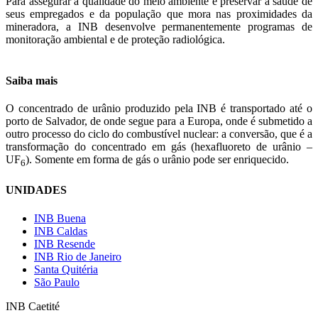
Para assegurar a qualidade do meio ambiente e preservar a saúde de
seus empregados e da população que mora nas proximidades da
mineradora, a INB desenvolve permanentemente programas de
monitoração ambiental e de proteção radiológica.
Saiba mais
O concentrado de urânio produzido pela INB é transportado até o
porto de Salvador, de onde segue para a Europa, onde é submetido a
outro processo do ciclo do combustível nuclear: a conversão, que é a
transformação do concentrado em gás (hexafluoreto de urânio –
UF
). Somente em forma de gás o urânio pode ser enriquecido.
6
UNIDADES
INB Buena
INB Caldas
INB Resende
INB Rio de Janeiro
Santa Quitéria
São Paulo
INB Caetité