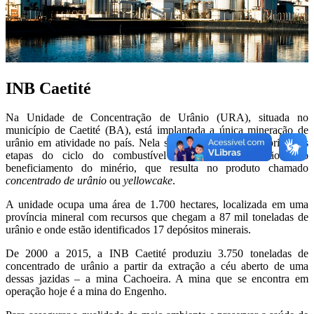
INB Caetité
Na Unidade de Concentração de Urânio (URA), situada no
município de Caetité (BA), está implantada a única mineração de
urânio em atividade no país. Nela são realizadas as duas primeiras
etapas do ciclo do combustível nuclear: a mineração e o
beneficiamento do minério, que resulta no produto chamado
concentrado de urânio
ou
yellowcake
.
A unidade ocupa uma área de 1.700 hectares, localizada em uma
província mineral com recursos que chegam a 87 mil toneladas de
urânio e onde estão identificados 17 depósitos minerais.
De 2000 a 2015, a INB Caetité produziu 3.750 toneladas de
concentrado de urânio a partir da extração a céu aberto de uma
dessas jazidas – a mina Cachoeira. A mina que se encontra em
operação hoje é a mina do Engenho.