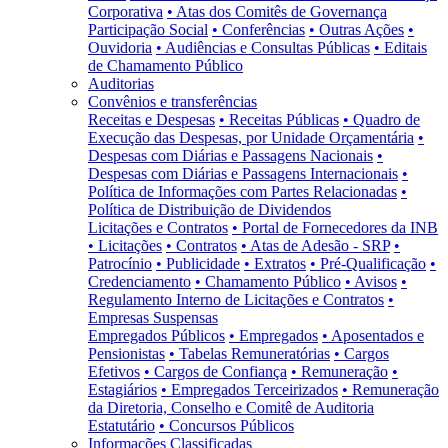
Corporativa
• Atas dos Comitês de Governança
Participação Social
• Conferências
• Outras Ações
•
Ouvidoria
• Audiências e Consultas Públicas
• Editais
de Chamamento Público
Auditorias
Convênios e transferências
Receitas e Despesas
• Receitas Públicas
• Quadro de
Execução das Despesas, por Unidade Orçamentária
•
Despesas com Diárias e Passagens Nacionais
•
Despesas com Diárias e Passagens Internacionais
•
Política de Informações com Partes Relacionadas
•
Política de Distribuição de Dividendos
Licitações e Contratos
• Portal de Fornecedores da INB
• Licitações
• Contratos
• Atas de Adesão - SRP
•
Patrocínio
• Publicidade
• Extratos
• Pré-Qualificação
•
Credenciamento
• Chamamento Público
• Avisos
•
Regulamento Interno de Licitações e Contratos
•
Empresas Suspensas
Empregados Públicos
• Empregados
• Aposentados e
Pensionistas
• Tabelas Remuneratórias
• Cargos
Efetivos
• Cargos de Confiança
• Remuneração
•
Estagiários
• Empregados Terceirizados
• Remuneração
da Diretoria, Conselho e Comitê de Auditoria
Estatutário
• Concursos Públicos
Informações Classificadas