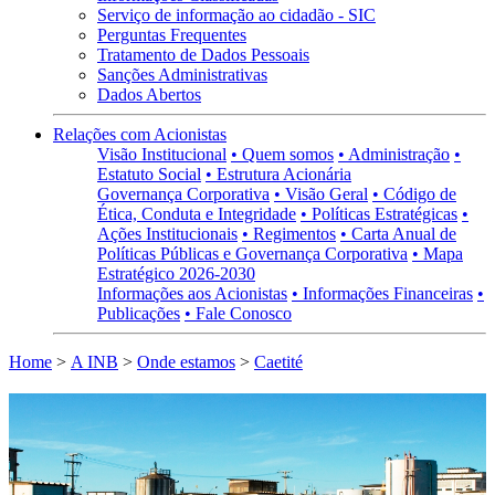
Serviço de informação ao cidadão - SIC
Perguntas Frequentes
Tratamento de Dados Pessoais
Sanções Administrativas
Dados Abertos
Relações com Acionistas
Visão Institucional
• Quem somos
• Administração
•
Estatuto Social
• Estrutura Acionária
Governança Corporativa
• Visão Geral
• Código de
Ética, Conduta e Integridade
• Políticas Estratégicas
•
Ações Institucionais
• Regimentos
• Carta Anual de
Políticas Públicas e Governança Corporativa
• Mapa
Estratégico 2026-2030
Informações aos Acionistas
• Informações Financeiras
•
Publicações
• Fale Conosco
Home
>
A INB
>
Onde estamos
>
Caetité