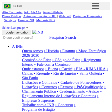
BRASIL
Alto Contraste |
AA+
AA
AA-
|
Acessibilidade
Simplifique!
Plano Médico
|
Autoatendimento do RH
|
Webmail
|
Perguntas Frequentes
|
Serviços
|
Espaço INB
|
Memória INB
|
Comunica BR
Select Language
▼
Participe
Toggle navigation
Pesquisar
Search
Acesso à informação
Legislação
A INB
Quem somos
• História
• Estatuto
• Mapa Estratégico
Canais
2026-2030
Comissão de Ética
• Código de Ética
• Regimento
Interno
• Fale com a Comissao
Onde estamos
• Buena
• Caetité
• EIA - RIMA URA
•
Caldas
• Resende
• Rio de Janeiro
• Santa Quitéria
•
São Paulo
Licitações e Contratos
• Cadastro de Fornecedores
•
Licitações
• Contratos
• Extratos
• Pré-Qualificação
•
Chamamento Público
• Credenciamento
• Avisos
•
Regulamento Interno de Licitações e Contratos
•
Empresas Suspensas
Trabalhe com a INB
• Concurso
•
Programa de Estágio