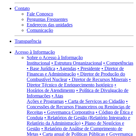
Contato
Fale Conosco
Perguntas Frequentes
Endereços das unidades
Comunicação
Transparência
Acesso à Informação
Sobre o Acesso à Informação
Institucional
• Estrutura Organizacional
• Competências
• Base Jurídica
• Agendas
• Presidente
• Diretor de
Finanças e Administração
• Diretor de Produção do
Combustível Nuclear
• Diretor de Recursos Minerais
•
Diretor Técnico de Enriquecimento Isotópico
•
Horários de Atendimento
• Política de Divulgação de
Informações
• Atas
Ações e Programas
• Carta de Serviços ao Cidadão
•
Concessões de Recursos Financeiros ou Renúncias de
Receitas
• Governança Corporativa
• Código de Ética e
Conduta
• Relatórios de Gestão (Relatório Integrado e
Relatório da Administração)
• Plano de Negócios e
Gestão
• Relatório de Análise de Cumprimento de
Metas
• Carta anual de Políticas Públicas e Governança