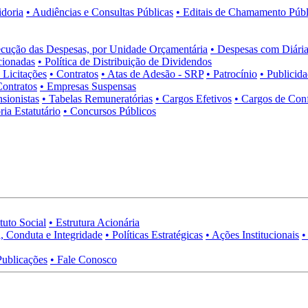
idoria
• Audiências e Consultas Públicas
• Editais de Chamamento Públ
cução das Despesas, por Unidade Orçamentária
• Despesas com Diária
cionadas
• Política de Distribuição de Dividendos
• Licitações
• Contratos
• Atas de Adesão - SRP
• Patrocínio
• Publicid
Contratos
• Empresas Suspensas
sionistas
• Tabelas Remuneratórias
• Cargos Efetivos
• Cargos de Con
ia Estatutário
• Concursos Públicos
tuto Social
• Estrutura Acionária
, Conduta e Integridade
• Políticas Estratégicas
• Ações Institucionais
•
Publicações
• Fale Conosco