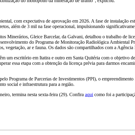
exibilização do monopólio da mineração de urânio”, explicou.
mbiental, com expectativa de aprovação em 2026. A fase de instalação e
iretos, além de 3 mil na fase operacional, impulsionando significativam
os Minerários, Gleice Barcelar, da Galvani, detalhou o trabalho de lic
esenvolvimento do Programa de Monitoração Radiológica Ambiental P
tos, vegetação, ar e fauna. Os dados são compartilhados com a Agênc
 um escritório em Itatira e outro em Santa Quitéria com o objetivo de 
uperar essa etapa com a obtenção da licença prévia para darmos encamin
 pelo Programa de Parcerias de Investimentos (PPI), o empreendimento r
social e infraestrutura para a região.
iro, termina nesta sexta-feira (29). Confira
aqui
como foi a participaç