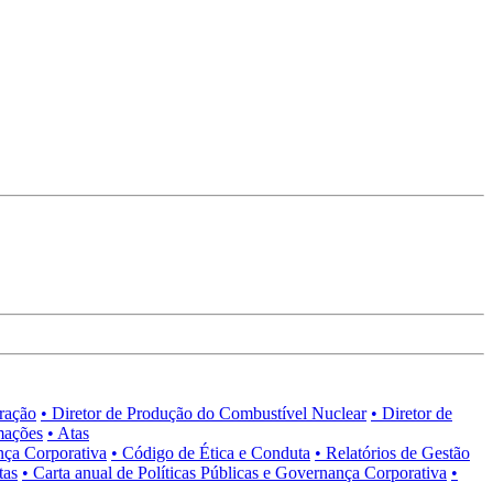
tração
• Diretor de Produção do Combustível Nuclear
• Diretor de
mações
• Atas
nça Corporativa
• Código de Ética e Conduta
• Relatórios de Gestão
tas
• Carta anual de Políticas Públicas e Governança Corporativa
•