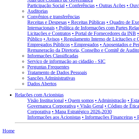
Participação Social
• Conferências
• Outras Ações
• Ouv
Auditorias
Convênios e transferências
Receitas e Despesas
• Receitas Públicas
• Quadro de Exe
Internacionais
• Política de Informações com Partes Rela
Licitações e Contratos
• Portal de Fornecedores da INB
Público
• Avisos
• Regulamento Interno de Licitações e 
Empregados Públicos
• Empregados
• Aposentados e Pen
Remuneração da Diretoria, Conselho e Comitê de Auditor
Informações Classificadas
Serviço de informação ao cidadão - SIC
Perguntas Frequentes
Tratamento de Dados Pessoais
Sanções Administrativas
Dados Abertos
Relações com Acionistas
Visão Institucional
• Quem somos
• Administração
• Esta
Governança Corporativa
• Visão Geral
• Código de Ética
Corporativa
• Mapa Estratégico 2026-2030
Informações aos Acionistas
• Informações Financeiras
• 
Home