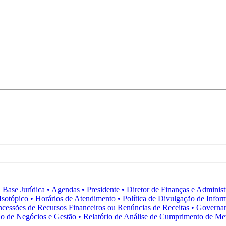
• Base Jurídica
• Agendas
• Presidente
• Diretor de Finanças e Adminis
Isotópico
• Horários de Atendimento
• Política de Divulgação de Infor
ncessões de Recursos Financeiros ou Renúncias de Receitas
• Governa
no de Negócios e Gestão
• Relatório de Análise de Cumprimento de Me