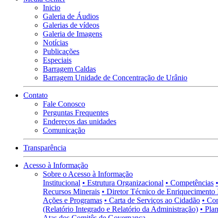
Inicio
Galeria de Áudios
Galerias de vídeos
Galeria de Imagens
Notícias
Publicações
Especiais
Barragem Caldas
Barragem Unidade de Concentração de Urânio
Contato
Fale Conosco
Perguntas Frequentes
Endereços das unidades
Comunicação
Transparência
Acesso à Informação
Sobre o Acesso à Informação
Institucional
• Estrutura Organizacional
• Competências
Recursos Minerais
• Diretor Técnico de Enriquecimento 
Ações e Programas
• Carta de Serviços ao Cidadão
• Co
(Relatório Integrado e Relatório da Administração)
• Pla
Atas dos Comitês de Governança