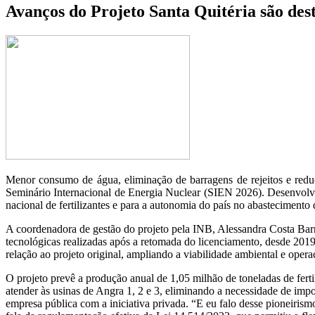
Avanços do Projeto Santa Quitéria são des
Menor consumo de água, eliminação de barragens de rejeitos e reduç
Seminário Internacional de Energia Nuclear (SIEN 2026). Desenvolvi
nacional de fertilizantes e para a autonomia do país no abastecimento d
A coordenadora de gestão do projeto pela INB, Alessandra Costa Barr
tecnológicas realizadas após a retomada do licenciamento, desde 2019
relação ao projeto original, ampliando a viabilidade ambiental e opera
O projeto prevê a produção anual de 1,05 milhão de toneladas de fertil
atender às usinas de Angra 1, 2 e 3, eliminando a necessidade de imp
empresa pública com a iniciativa privada. “E eu falo desse pioneiris