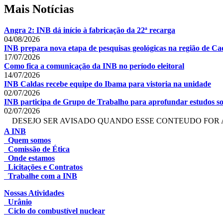
Mais Notícias
Angra 2: INB dá início à fabricação da 22ª recarga
04/08/2026
INB prepara nova etapa de pesquisas geológicas na região de Cae
17/07/2026
Como fica a comunicação da INB no período eleitoral
14/07/2026
INB Caldas recebe equipe do Ibama para vistoria na unidade
02/07/2026
INB participa de Grupo de Trabalho para aprofundar estudos so
02/07/2026
DESEJO SER AVISADO QUANDO ESSE CONTEUDO FOR 
A INB
Quem somos
Comissão de Ética
Onde estamos
Licitações e Contratos
Trabalhe com a INB
Nossas Atividades
Urânio
Ciclo do combustível nuclear