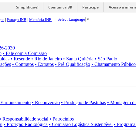
Simplifique!
Comunica BR
Participe
Acesso à infor
Select Language
▼
ços
|
Espaço INB
|
Memória INB
|
026-2030
o
• Fale com a Comissao
aldas
• Resende
• Rio de Janeiro
• Santa Quitéria
• São Paulo
tações
• Contratos
• Extratos
• Pré-Qualificação
• Chamamento Público
 Enriquecimento
• Reconversão
• Produção de Pastilhas
• Montagem do
• Responsabilidade social
• Patrocínios
al
• Proteção Radiológica
• Comissão Logística Sustentável
• Programa