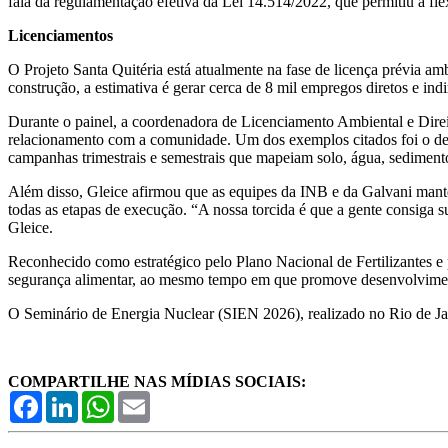
fala da regulamentação efetiva da Lei 14.514/2022, que permitiu a fl
Licenciamentos
O Projeto Santa Quitéria está atualmente na fase de licença prévia a
construção, a estimativa é gerar cerca de 8 mil empregos diretos e ind
Durante o painel, a coordenadora de Licenciamento Ambiental e Direit
relacionamento com a comunidade. Um dos exemplos citados foi o d
campanhas trimestrais e semestrais que mapeiam solo, água, sedimen
Além disso, Gleice afirmou que as equipes da INB e da Galvani mantêm
todas as etapas de execução. “A nossa torcida é que a gente consiga s
Gleice.
Reconhecido como estratégico pelo Plano Nacional de Fertilizantes e
segurança alimentar, ao mesmo tempo em que promove desenvolvimento 
O Seminário de Energia Nuclear (SIEN 2026), realizado no Rio de Jane
COMPARTILHE NAS MÍDIAS SOCIAIS:
Facebook
LinkedIn
WhatsApp
Email