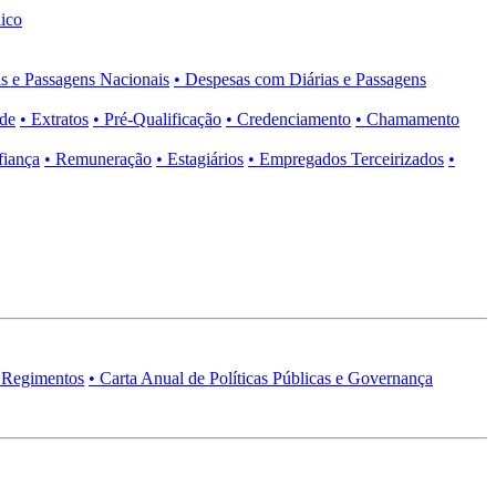
ico
s e Passagens Nacionais
• Despesas com Diárias e Passagens
ade
• Extratos
• Pré-Qualificação
• Credenciamento
• Chamamento
fiança
• Remuneração
• Estagiários
• Empregados Terceirizados
•
 Regimentos
• Carta Anual de Políticas Públicas e Governança