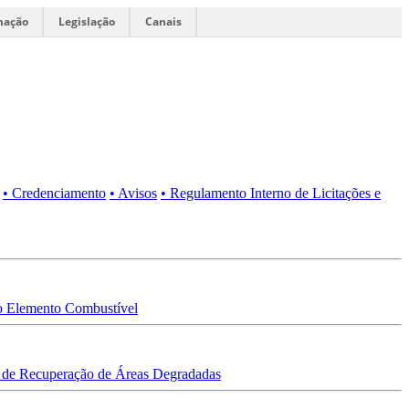
mação
Legislação
Canais
• Credenciamento
• Avisos
• Regulamento Interno de Licitações e
 Elemento Combustível
 de Recuperação de Áreas Degradadas