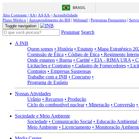
BRASIL
Alto Contraste |
AA+
AA
AA-
|
Acessibilidade
Plano Médico
|
Autoatendimento do RH
|
Webmail
|
Perguntas Frequentes
|
Servi
Toggle navigation
Pesquisar
Search
A INB
Quem somos
• História
• Estatuto
• Mapa Estratégico 2
Comissão de Ética
• Código de Ética
• Regimento Intern
Onde estamos
• Buena
• Caetité
• EIA - RIMA URA
• C
Licitações e Contratos
• Cadastro de Fornecedores
• Lici
Contratos
• Empresas Suspensas
Trabalhe com a INB
• Concurso
•
Programa de Estágio
Nossas Atividades
Urânio
• Recursos
• Produção
Ciclo do combustível nuclear
• Mineração
• Conversão
•
Sociedade e Meio Ambiente
Sociedade
• Comunicação Social
• Educação Ambiental
Meio Ambiente
• Licenciamento
• Monitoração Ambient
Media Center