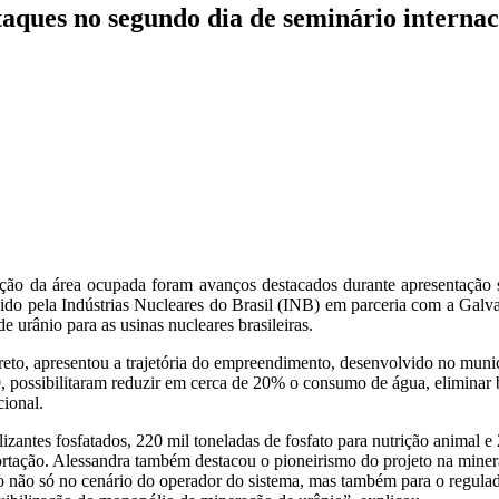
taques no segundo dia de seminário internac
ão da área ocupada foram avanços destacados durante apresentação so
do pela Indústrias Nucleares do Brasil (INB) em parceria com a Galv
e urânio para as usinas nucleares brasileiras.
eto, apresentou a trajetória do empreendimento, desenvolvido no muni
, possibilitaram reduzir em cerca de 20% o consumo de água, eliminar 
cional.
izantes fosfatados, 220 mil toneladas de fosfato para nutrição animal e
ortação. Alessandra também destacou o pioneirismo do projeto na miner
mo não só no cenário do operador do sistema, mas também para o regulad