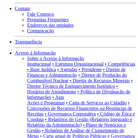
Contato
Fale Conosco
Perguntas Frequentes
Endereços das unidades
Comunicação
Transparência
Acesso à Informação
Sobre o Acesso à Informação
Institucional
• Estrutura Organizacional
• Competências
• Base Jurídica
• Agendas
• Presidente
• Diretor de
Finanças e Administração
• Diretor de Produção do
Combustível Nuclear
• Diretor de Recursos Minerais
•
Diretor Técnico de Enriquecimento Isotópico
•
Horários de Atendimento
• Política de Divulgação de
Informações
• Atas
Ações e Programas
• Carta de Serviços ao Cidadão
•
Concessões de Recursos Financeiros ou Renúncias de
Receitas
• Governança Corporativa
• Código de Ética e
Conduta
• Relatórios de Gestão (Relatório Integrado e
Relatório da Administração)
• Plano de Negócios e
Gestão
• Relatório de Análise de Cumprimento de
Metas
• Carta anual de Políticas Públicas e Governança