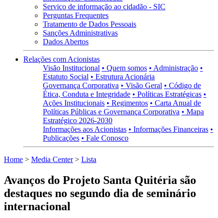
Serviço de informação ao cidadão - SIC
Perguntas Frequentes
Tratamento de Dados Pessoais
Sanções Administrativas
Dados Abertos
Relações com Acionistas
Visão Institucional
• Quem somos
• Administração
•
Estatuto Social
• Estrutura Acionária
Governança Corporativa
• Visão Geral
• Código de
Ética, Conduta e Integridade
• Políticas Estratégicas
•
Ações Institucionais
• Regimentos
• Carta Anual de
Políticas Públicas e Governança Corporativa
• Mapa
Estratégico 2026-2030
Informações aos Acionistas
• Informações Financeiras
•
Publicações
• Fale Conosco
Home
>
Media Center
>
Lista
Avanços do Projeto Santa Quitéria são
destaques no segundo dia de seminário
internacional