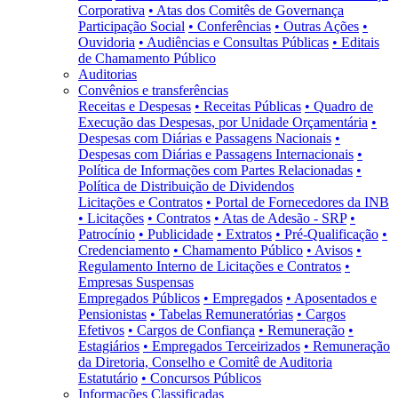
Corporativa
• Atas dos Comitês de Governança
Participação Social
• Conferências
• Outras Ações
•
Ouvidoria
• Audiências e Consultas Públicas
• Editais
de Chamamento Público
Auditorias
Convênios e transferências
Receitas e Despesas
• Receitas Públicas
• Quadro de
Execução das Despesas, por Unidade Orçamentária
•
Despesas com Diárias e Passagens Nacionais
•
Despesas com Diárias e Passagens Internacionais
•
Política de Informações com Partes Relacionadas
•
Política de Distribuição de Dividendos
Licitações e Contratos
• Portal de Fornecedores da INB
• Licitações
• Contratos
• Atas de Adesão - SRP
•
Patrocínio
• Publicidade
• Extratos
• Pré-Qualificação
•
Credenciamento
• Chamamento Público
• Avisos
•
Regulamento Interno de Licitações e Contratos
•
Empresas Suspensas
Empregados Públicos
• Empregados
• Aposentados e
Pensionistas
• Tabelas Remuneratórias
• Cargos
Efetivos
• Cargos de Confiança
• Remuneração
•
Estagiários
• Empregados Terceirizados
• Remuneração
da Diretoria, Conselho e Comitê de Auditoria
Estatutário
• Concursos Públicos
Informações Classificadas