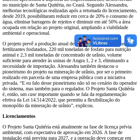
no município de Santa Quitéria, no Ceará. Segundo Alessandra,
melhorias tecnológicas realizadas após a retomada do licenciamento,
desde 2019, possibilitaram reduzir em cerca de 20% o consumo de
água, eliminar barragens de rejeitos e diminuir em até 50% a área
ocupada em relação ao projeto original, ampliando a viabilidade
ambiental e operacional.
O projeto prevê a produção anual de 1,05 milhão de toneladas de
fertilizantes fosfatados, 220 mil toneladas de fosfato para nutrição
animal e 2,3 mil toneladas de concentrado de urânio, volume
suficiente para atender às usinas de Angra 1, 2 e 3, eliminando a
necessidade de importação. Alessandra também destacou o
pioneirismo do projeto na mineração de urânio, por ser o primeiro
realizado em parceria de uma empresa pública com a iniciativa
privada. “E eu falo desse pioneirismo não só no cenário do operador
do sistema, mas também para o regulador. O Projeto Santa Quitéria
é, então, um
case
importante quando se fala da regulamentação
efetiva da Lei 14.514/2022, que permitiu a flexibilização do
monopólio da mineração de urânio”, explicou.
Licenciamentos
O Projeto Santa Quitéria está atualmente na fase de licença prévia
ambiental, com expectativa de aprovação em 2026. A fase de
instalação está prevista para 2027, e a operação deve começar em