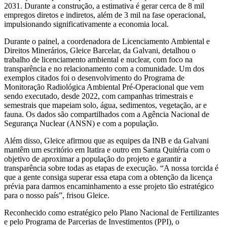
2031. Durante a construção, a estimativa é gerar cerca de 8 mil
empregos diretos e indiretos, além de 3 mil na fase operacional,
impulsionando significativamente a economia local.
Durante o painel, a coordenadora de Licenciamento Ambiental e
Direitos Minerários, Gleice Barcelar, da Galvani, detalhou o
trabalho de licenciamento ambiental e nuclear, com foco na
transparência e no relacionamento com a comunidade. Um dos
exemplos citados foi o desenvolvimento do Programa de
Monitoração Radiológica Ambiental Pré-Operacional que vem
sendo executado, desde 2022, com campanhas trimestrais e
semestrais que mapeiam solo, água, sedimentos, vegetação, ar e
fauna. Os dados são compartilhados com a Agência Nacional de
Segurança Nuclear (ANSN) e com a população.
Além disso, Gleice afirmou que as equipes da INB e da Galvani
mantêm um escritório em Itatira e outro em Santa Quitéria com o
objetivo de aproximar a população do projeto e garantir a
transparência sobre todas as etapas de execução. “A nossa torcida é
que a gente consiga superar essa etapa com a obtenção da licença
prévia para darmos encaminhamento a esse projeto tão estratégico
para o nosso país”, frisou Gleice.
Reconhecido como estratégico pelo Plano Nacional de Fertilizantes
e pelo Programa de Parcerias de Investimentos (PPI), o