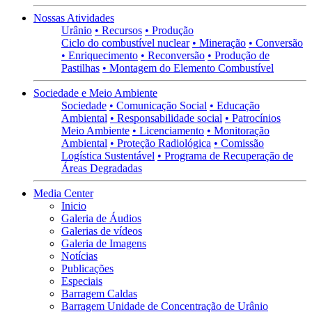
Nossas Atividades
Urânio
• Recursos
• Produção
Ciclo do combustível nuclear
• Mineração
• Conversão
• Enriquecimento
• Reconversão
• Produção de
Pastilhas
• Montagem do Elemento Combustível
Sociedade e Meio Ambiente
Sociedade
• Comunicação Social
• Educação
Ambiental
• Responsabilidade social
• Patrocínios
Meio Ambiente
• Licenciamento
• Monitoração
Ambiental
• Proteção Radiológica
• Comissão
Logística Sustentável
• Programa de Recuperação de
Áreas Degradadas
Media Center
Inicio
Galeria de Áudios
Galerias de vídeos
Galeria de Imagens
Notícias
Publicações
Especiais
Barragem Caldas
Barragem Unidade de Concentração de Urânio