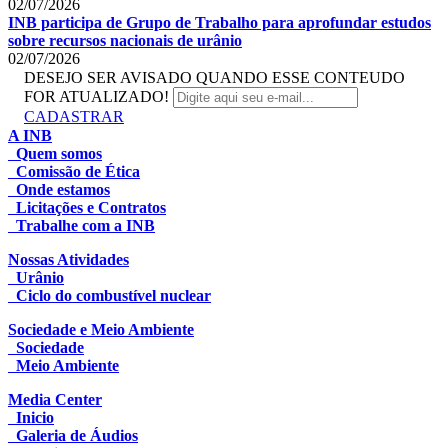
02/07/2026
INB participa de Grupo de Trabalho para aprofundar estudos
sobre recursos nacionais de urânio
02/07/2026
DESEJO SER AVISADO QUANDO ESSE CONTEUDO
FOR ATUALIZADO!
CADASTRAR
A INB
Quem somos
Comissão de Ética
Onde estamos
Licitações e Contratos
Trabalhe com a INB
Nossas Atividades
Urânio
Ciclo do combustível nuclear
Sociedade e Meio Ambiente
Sociedade
Meio Ambiente
Media Center
Inicio
Galeria de Áudios