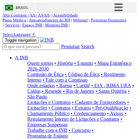
BRASIL
Alto Contraste |
AA+
AA
AA-
|
Acessibilidade
Simplifique!
Plano Médico
|
Autoatendimento do RH
|
Webmail
|
Perguntas Frequentes
|
Serviços
|
Espaço INB
|
Memória INB
|
Comunica BR
Select Language
▼
Participe
Toggle navigation
Pesquisar
Search
Acesso à informação
Legislação
A INB
Quem somos
• História
• Estatuto
• Mapa Estratégico
Canais
2026-2030
Comissão de Ética
• Código de Ética
• Regimento
Interno
• Fale com a Comissao
Onde estamos
• Buena
• Caetité
• EIA - RIMA URA
•
Caldas
• Resende
• Rio de Janeiro
• Santa Quitéria
•
São Paulo
Licitações e Contratos
• Cadastro de Fornecedores
•
Licitações
• Contratos
• Extratos
• Pré-Qualificação
•
Chamamento Público
• Credenciamento
• Avisos
•
Regulamento Interno de Licitações e Contratos
•
Empresas Suspensas
Trabalhe com a INB
• Concurso
•
Programa de Estágio