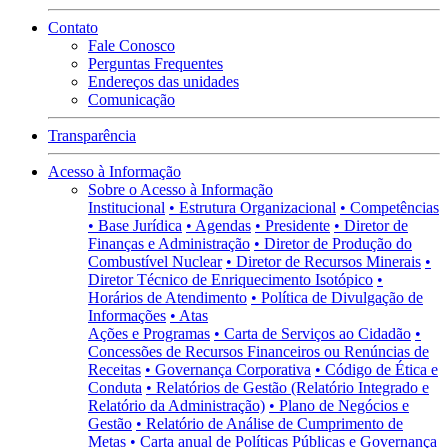
Contato
Fale Conosco
Perguntas Frequentes
Endereços das unidades
Comunicação
Transparência
Acesso à Informação
Sobre o Acesso à Informação
Institucional
• Estrutura Organizacional
• Competências
• Base Jurídica
• Agendas
• Presidente
• Diretor de
Finanças e Administração
• Diretor de Produção do
Combustível Nuclear
• Diretor de Recursos Minerais
•
Diretor Técnico de Enriquecimento Isotópico
•
Horários de Atendimento
• Política de Divulgação de
Informações
• Atas
Ações e Programas
• Carta de Serviços ao Cidadão
•
Concessões de Recursos Financeiros ou Renúncias de
Receitas
• Governança Corporativa
• Código de Ética e
Conduta
• Relatórios de Gestão (Relatório Integrado e
Relatório da Administração)
• Plano de Negócios e
Gestão
• Relatório de Análise de Cumprimento de
Metas
• Carta anual de Políticas Públicas e Governança