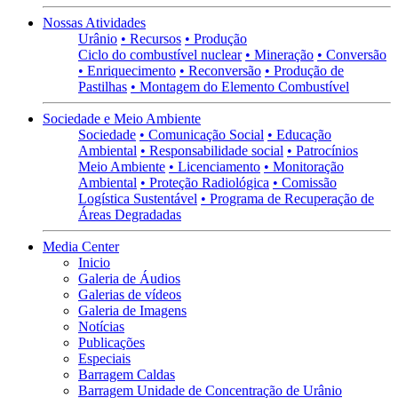
Nossas Atividades
Urânio
• Recursos
• Produção
Ciclo do combustível nuclear
• Mineração
• Conversão
• Enriquecimento
• Reconversão
• Produção de
Pastilhas
• Montagem do Elemento Combustível
Sociedade e Meio Ambiente
Sociedade
• Comunicação Social
• Educação
Ambiental
• Responsabilidade social
• Patrocínios
Meio Ambiente
• Licenciamento
• Monitoração
Ambiental
• Proteção Radiológica
• Comissão
Logística Sustentável
• Programa de Recuperação de
Áreas Degradadas
Media Center
Inicio
Galeria de Áudios
Galerias de vídeos
Galeria de Imagens
Notícias
Publicações
Especiais
Barragem Caldas
Barragem Unidade de Concentração de Urânio