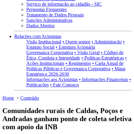
Serviço de informação ao cidadão - SIC
Perguntas Frequentes
Tratamento de Dados Pessoais
Sanções Administrativas
Dados Abertos
Relações com Acionistas
Visão Institucional
• Quem somos
• Administração
•
Estatuto Social
• Estrutura Acionária
Governança Corporativa
• Visão Geral
• Código de
Ética, Conduta e Integridade
• Políticas Estratégicas
•
Ações Institucionais
• Regimentos
• Carta Anual de
Políticas Públicas e Governança Corporativa
• Mapa
Estratégico 2026-2030
Informações aos Acionistas
• Informações Financeiras
•
Publicações
• Fale Conosco
Home
>
Conteúdo
Comunidades rurais de Caldas, Poços e
Andradas ganham ponto de coleta seletiva
com apoio da INB