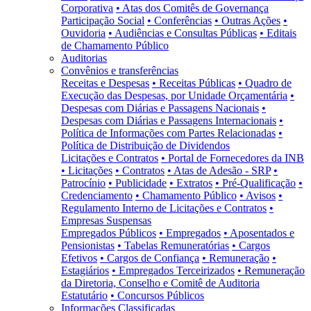
Corporativa
• Atas dos Comitês de Governança
Participação Social
• Conferências
• Outras Ações
•
Ouvidoria
• Audiências e Consultas Públicas
• Editais
de Chamamento Público
Auditorias
Convênios e transferências
Receitas e Despesas
• Receitas Públicas
• Quadro de
Execução das Despesas, por Unidade Orçamentária
•
Despesas com Diárias e Passagens Nacionais
•
Despesas com Diárias e Passagens Internacionais
•
Política de Informações com Partes Relacionadas
•
Política de Distribuição de Dividendos
Licitações e Contratos
• Portal de Fornecedores da INB
• Licitações
• Contratos
• Atas de Adesão - SRP
•
Patrocínio
• Publicidade
• Extratos
• Pré-Qualificação
•
Credenciamento
• Chamamento Público
• Avisos
•
Regulamento Interno de Licitações e Contratos
•
Empresas Suspensas
Empregados Públicos
• Empregados
• Aposentados e
Pensionistas
• Tabelas Remuneratórias
• Cargos
Efetivos
• Cargos de Confiança
• Remuneração
•
Estagiários
• Empregados Terceirizados
• Remuneração
da Diretoria, Conselho e Comitê de Auditoria
Estatutário
• Concursos Públicos
Informações Classificadas