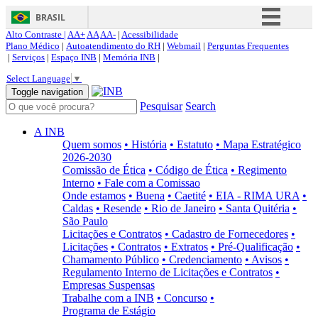
BRASIL
Alto Contraste |
AA+
AA
AA-
|
Acessibilidade
Simplifique!
Plano Médico
|
Autoatendimento do RH
|
Webmail
|
Perguntas Frequentes
|
Serviços
|
Espaço INB
|
Memória INB
|
Comunica BR
Select Language
▼
Participe
Toggle navigation
Pesquisar
Search
Acesso à informação
Legislação
A INB
Quem somos
• História
• Estatuto
• Mapa Estratégico
Canais
2026-2030
Comissão de Ética
• Código de Ética
• Regimento
Interno
• Fale com a Comissao
Onde estamos
• Buena
• Caetité
• EIA - RIMA URA
•
Caldas
• Resende
• Rio de Janeiro
• Santa Quitéria
•
São Paulo
Licitações e Contratos
• Cadastro de Fornecedores
•
Licitações
• Contratos
• Extratos
• Pré-Qualificação
•
Chamamento Público
• Credenciamento
• Avisos
•
Regulamento Interno de Licitações e Contratos
•
Empresas Suspensas
Trabalhe com a INB
• Concurso
•
Programa de Estágio