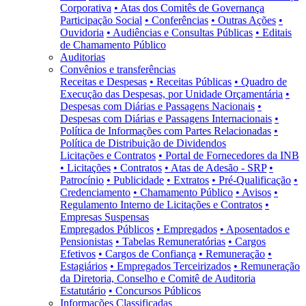
Corporativa
• Atas dos Comitês de Governança
Participação Social
• Conferências
• Outras Ações
•
Ouvidoria
• Audiências e Consultas Públicas
• Editais
de Chamamento Público
Auditorias
Convênios e transferências
Receitas e Despesas
• Receitas Públicas
• Quadro de
Execução das Despesas, por Unidade Orçamentária
•
Despesas com Diárias e Passagens Nacionais
•
Despesas com Diárias e Passagens Internacionais
•
Política de Informações com Partes Relacionadas
•
Política de Distribuição de Dividendos
Licitações e Contratos
• Portal de Fornecedores da INB
• Licitações
• Contratos
• Atas de Adesão - SRP
•
Patrocínio
• Publicidade
• Extratos
• Pré-Qualificação
•
Credenciamento
• Chamamento Público
• Avisos
•
Regulamento Interno de Licitações e Contratos
•
Empresas Suspensas
Empregados Públicos
• Empregados
• Aposentados e
Pensionistas
• Tabelas Remuneratórias
• Cargos
Efetivos
• Cargos de Confiança
• Remuneração
•
Estagiários
• Empregados Terceirizados
• Remuneração
da Diretoria, Conselho e Comitê de Auditoria
Estatutário
• Concursos Públicos
Informações Classificadas