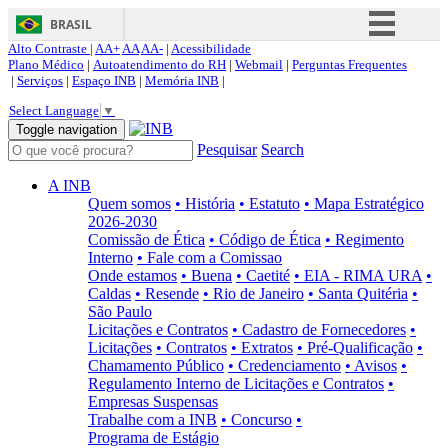
BRASIL
Alto Contraste |
AA+
AA
AA-
|
Acessibilidade
Simplifique!
Plano Médico
|
Autoatendimento do RH
|
Webmail
|
Perguntas Frequentes
|
Serviços
|
Espaço INB
|
Memória INB
|
Comunica BR
Select Language
▼
Participe
Toggle navigation
Pesquisar
Search
Acesso à informação
Legislação
A INB
Quem somos
• História
• Estatuto
• Mapa Estratégico
Canais
2026-2030
Comissão de Ética
• Código de Ética
• Regimento
Interno
• Fale com a Comissao
Onde estamos
• Buena
• Caetité
• EIA - RIMA URA
•
Caldas
• Resende
• Rio de Janeiro
• Santa Quitéria
•
São Paulo
Licitações e Contratos
• Cadastro de Fornecedores
•
Licitações
• Contratos
• Extratos
• Pré-Qualificação
•
Chamamento Público
• Credenciamento
• Avisos
•
Regulamento Interno de Licitações e Contratos
•
Empresas Suspensas
Trabalhe com a INB
• Concurso
•
Programa de Estágio