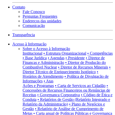
Contato
Fale Conosco
Perguntas Frequentes
Endereços das unidades
Comunicação
Transparência
Acesso à Informação
Sobre o Acesso à Informação
Institucional
• Estrutura Organizacional
• Competências
• Base Jurídica
• Agendas
• Presidente
• Diretor de
Finanças e Administração
• Diretor de Produção do
Combustível Nuclear
• Diretor de Recursos Minerais
•
Diretor Técnico de Enriquecimento Isotópico
•
Horários de Atendimento
• Política de Divulgação de
Informações
• Atas
Ações e Programas
• Carta de Serviços ao Cidadão
•
Concessões de Recursos Financeiros ou Renúncias de
Receitas
• Governança Corporativa
• Código de Ética e
Conduta
• Relatórios de Gestão (Relatório Integrado e
Relatório da Administração)
• Plano de Negócios e
Gestão
• Relatório de Análise de Cumprimento de
Metas
• Carta anual de Políticas Públicas e Governança