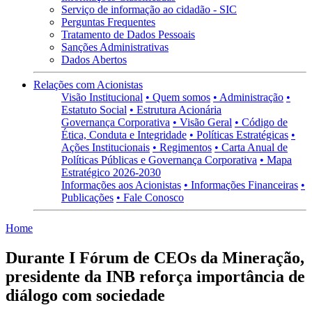
Serviço de informação ao cidadão - SIC
Perguntas Frequentes
Tratamento de Dados Pessoais
Sanções Administrativas
Dados Abertos
Relações com Acionistas
Visão Institucional
• Quem somos
• Administração
•
Estatuto Social
• Estrutura Acionária
Governança Corporativa
• Visão Geral
• Código de
Ética, Conduta e Integridade
• Políticas Estratégicas
•
Ações Institucionais
• Regimentos
• Carta Anual de
Políticas Públicas e Governança Corporativa
• Mapa
Estratégico 2026-2030
Informações aos Acionistas
• Informações Financeiras
•
Publicações
• Fale Conosco
Home
Durante I Fórum de CEOs da Mineração,
presidente da INB reforça importância de
diálogo com sociedade