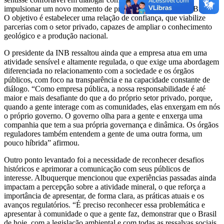
impulsionar um novo momento de prospecção de urânio no Brasil”.
O objetivo é estabelecer uma relação de confiança, que viabilize
parcerias com o setor privado, capazes de ampliar o conhecimento
geológico e a produção nacional.
O presidente da INB ressaltou ainda que a empresa atua em uma
atividade sensível e altamente regulada, o que exige uma abordagem
diferenciada no relacionamento com a sociedade e os órgãos
públicos, com foco na transparência e na capacidade constante de
diálogo. “Como empresa pública, a nossa responsabilidade é até
maior e mais desafiante do que a do próprio setor privado, porque,
quando a gente interage com as comunidades, elas enxergam em nós
o próprio governo. O governo olha para a gente e enxerga uma
companhia que tem a sua própria governança e dinâmica. Os órgãos
reguladores também entendem a gente de uma outra forma, um
pouco híbrida” afirmou.
Outro ponto levantado foi a necessidade de reconhecer desafios
históricos e aprimorar a comunicação com seus públicos de
interesse. Albuquerque mencionou que experiências passadas ainda
impactam a percepção sobre a atividade mineral, o que reforça a
importância de apresentar, de forma clara, as práticas atuais e os
avanços regulatórios. “É preciso reconhecer essa problemática e
apresentar à comunidade o que a gente faz, demonstrar que o Brasil
de hoje, com a legislação ambiental e com todas as ressalvas sociais,