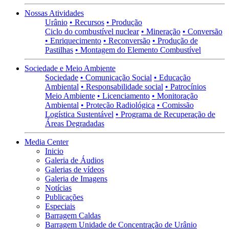
Nossas Atividades
Urânio
• Recursos
• Produção
Ciclo do combustível nuclear
• Mineração
• Conversão
• Enriquecimento
• Reconversão
• Produção de
Pastilhas
• Montagem do Elemento Combustível
Sociedade e Meio Ambiente
Sociedade
• Comunicação Social
• Educação
Ambiental
• Responsabilidade social
• Patrocínios
Meio Ambiente
• Licenciamento
• Monitoração
Ambiental
• Proteção Radiológica
• Comissão
Logística Sustentável
• Programa de Recuperação de
Áreas Degradadas
Media Center
Inicio
Galeria de Áudios
Galerias de vídeos
Galeria de Imagens
Notícias
Publicações
Especiais
Barragem Caldas
Barragem Unidade de Concentração de Urânio