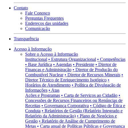
Contato
Fale Conosco
Perguntas Frequentes
Endereços das unidades
Comunicação
Transparência
Acesso à Informação
Sobre o Acesso à Informação
Institucional
• Estrutura Organizacional
• Competências
• Base Jurídica
• Agendas
• Presidente
• Diretor de
Finanças e Administração
• Diretor de Produção do
Combustível Nuclear
• Diretor de Recursos Minerais
•
Diretor Técnico de Enriquecimento Isotópico
•
Horários de Atendimento
• Política de Divulgação de
Informações
• Atas
Ações e Programas
• Carta de Serviços ao Cidadão
•
Concessões de Recursos Financeiros ou Renúncias de
Receitas
• Governança Corporativa
• Código de Ética e
Conduta
• Relatórios de Gestão (Relatório Integrado e
Relatório da Administração)
• Plano de Negócios e
Gestão
• Relatório de Análise de Cumprimento de
Metas
• Carta anual de Políticas Públicas e Governança