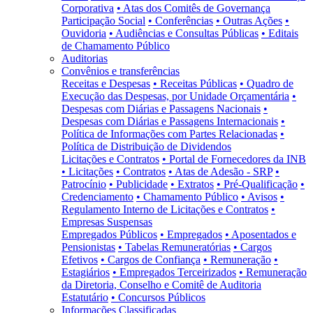
Corporativa
• Atas dos Comitês de Governança
Participação Social
• Conferências
• Outras Ações
•
Ouvidoria
• Audiências e Consultas Públicas
• Editais
de Chamamento Público
Auditorias
Convênios e transferências
Receitas e Despesas
• Receitas Públicas
• Quadro de
Execução das Despesas, por Unidade Orçamentária
•
Despesas com Diárias e Passagens Nacionais
•
Despesas com Diárias e Passagens Internacionais
•
Política de Informações com Partes Relacionadas
•
Política de Distribuição de Dividendos
Licitações e Contratos
• Portal de Fornecedores da INB
• Licitações
• Contratos
• Atas de Adesão - SRP
•
Patrocínio
• Publicidade
• Extratos
• Pré-Qualificação
•
Credenciamento
• Chamamento Público
• Avisos
•
Regulamento Interno de Licitações e Contratos
•
Empresas Suspensas
Empregados Públicos
• Empregados
• Aposentados e
Pensionistas
• Tabelas Remuneratórias
• Cargos
Efetivos
• Cargos de Confiança
• Remuneração
•
Estagiários
• Empregados Terceirizados
• Remuneração
da Diretoria, Conselho e Comitê de Auditoria
Estatutário
• Concursos Públicos
Informações Classificadas