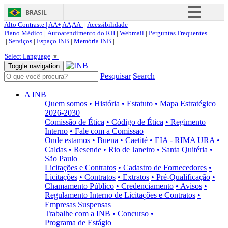
BRASIL
Alto Contraste |
AA+
AA
AA-
|
Acessibilidade
Simplifique!
Plano Médico
|
Autoatendimento do RH
|
Webmail
|
Perguntas Frequentes
|
Serviços
|
Espaço INB
|
Memória INB
|
Comunica BR
Select Language
▼
Participe
Toggle navigation
Pesquisar
Search
Acesso à informação
Legislação
A INB
Quem somos
• História
• Estatuto
• Mapa Estratégico
Canais
2026-2030
Comissão de Ética
• Código de Ética
• Regimento
Interno
• Fale com a Comissao
Onde estamos
• Buena
• Caetité
• EIA - RIMA URA
•
Caldas
• Resende
• Rio de Janeiro
• Santa Quitéria
•
São Paulo
Licitações e Contratos
• Cadastro de Fornecedores
•
Licitações
• Contratos
• Extratos
• Pré-Qualificação
•
Chamamento Público
• Credenciamento
• Avisos
•
Regulamento Interno de Licitações e Contratos
•
Empresas Suspensas
Trabalhe com a INB
• Concurso
•
Programa de Estágio