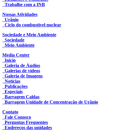
Trabalhe com a INB
Nossas Atividades
Urânio
Ciclo do combustível nuclear
Sociedade e Meio Ambiente
Sociedade
Meio Ambiente
Media Center
Inicio
Galeria de Áudios
Galerias de vídeos
Galeria de Imagens
Notícias
Publicações
Especiais
Barragem Caldas
Barragem Unidade de Concentração de Urânio
Contato
Fale Conosco
Perguntas Frequentes
Endereços das unidades