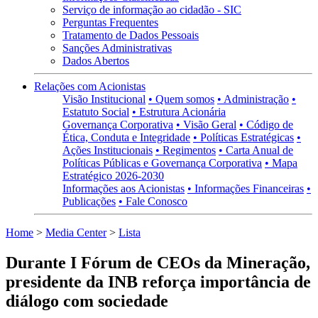
Serviço de informação ao cidadão - SIC
Perguntas Frequentes
Tratamento de Dados Pessoais
Sanções Administrativas
Dados Abertos
Relações com Acionistas
Visão Institucional
• Quem somos
• Administração
•
Estatuto Social
• Estrutura Acionária
Governança Corporativa
• Visão Geral
• Código de
Ética, Conduta e Integridade
• Políticas Estratégicas
•
Ações Institucionais
• Regimentos
• Carta Anual de
Políticas Públicas e Governança Corporativa
• Mapa
Estratégico 2026-2030
Informações aos Acionistas
• Informações Financeiras
•
Publicações
• Fale Conosco
Home
>
Media Center
>
Lista
Durante I Fórum de CEOs da Mineração,
presidente da INB reforça importância de
diálogo com sociedade