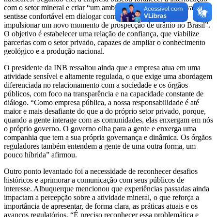
com o setor mineral e criar “um ambiente em que o setor privado se
sentisse confortável em dialogar com o setor público para
impulsionar um novo momento de prospecção de urânio no Brasil”.
O objetivo é estabelecer uma relação de confiança, que viabilize
parcerias com o setor privado, capazes de ampliar o conhecimento
geológico e a produção nacional.
O presidente da INB ressaltou ainda que a empresa atua em uma
atividade sensível e altamente regulada, o que exige uma abordagem
diferenciada no relacionamento com a sociedade e os órgãos
públicos, com foco na transparência e na capacidade constante de
diálogo. “Como empresa pública, a nossa responsabilidade é até
maior e mais desafiante do que a do próprio setor privado, porque,
quando a gente interage com as comunidades, elas enxergam em nós
o próprio governo. O governo olha para a gente e enxerga uma
companhia que tem a sua própria governança e dinâmica. Os órgãos
reguladores também entendem a gente de uma outra forma, um
pouco híbrida” afirmou.
Outro ponto levantado foi a necessidade de reconhecer desafios
históricos e aprimorar a comunicação com seus públicos de
interesse. Albuquerque mencionou que experiências passadas ainda
impactam a percepção sobre a atividade mineral, o que reforça a
importância de apresentar, de forma clara, as práticas atuais e os
avanços regulatórios. “É preciso reconhecer essa problemática e