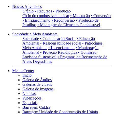
Nossas Atividades
Urânio
• Recursos
• Produção
Ciclo do combustível nuclear
• Mineração
• Conversão
• Enriquecimento
• Reconversão
• Produção de
Pastilhas
• Montagem do Elemento Combustível
Sociedade e Meio Ambiente
Sociedade
• Comunicação Social
• Educação
Ambiental
• Responsabilidade social
• Patrocínios
Meio Ambiente
• Licenciamento
• Monitoração
Ambiental
• Proteção Radiológica
• Comissão
Logística Sustentável
• Programa de Recuperação de
Áreas Degradadas
Media Center
Inicio
Galeria de Áudios
Galerias de vídeos
Galeria de Imagens
Notícias
Publicações
Especiais
Barragem Caldas
Barragem Unidade de Concentração de Urânio