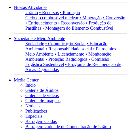
Nossas Atividades
Urânio
• Recursos
• Produção
Ciclo do combustível nuclear
• Mineração
• Conversão
• Enriquecimento
• Reconversão
• Produção de
Pastilhas
• Montagem do Elemento Combustível
Sociedade e Meio Ambiente
Sociedade
• Comunicação Social
• Educação
Ambiental
• Responsabilidade social
• Patrocínios
Meio Ambiente
• Licenciamento
• Monitoração
Ambiental
• Proteção Radiológica
• Comissão
Logística Sustentável
• Programa de Recuperação de
Áreas Degradadas
Media Center
Inicio
Galeria de Áudios
Galerias de vídeos
Galeria de Imagens
Notícias
Publicações
Especiais
Barragem Caldas
Barragem Unidade de Concentração de Urânio