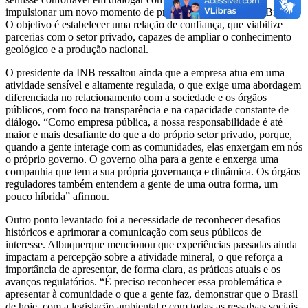
impulsionar um novo momento de prospecção de urânio no Brasil”.
O objetivo é estabelecer uma relação de confiança, que viabilize
parcerias com o setor privado, capazes de ampliar o conhecimento
geológico e a produção nacional.
O presidente da INB ressaltou ainda que a empresa atua em uma
atividade sensível e altamente regulada, o que exige uma abordagem
diferenciada no relacionamento com a sociedade e os órgãos
públicos, com foco na transparência e na capacidade constante de
diálogo. “Como empresa pública, a nossa responsabilidade é até
maior e mais desafiante do que a do próprio setor privado, porque,
quando a gente interage com as comunidades, elas enxergam em nós
o próprio governo. O governo olha para a gente e enxerga uma
companhia que tem a sua própria governança e dinâmica. Os órgãos
reguladores também entendem a gente de uma outra forma, um
pouco híbrida” afirmou.
Outro ponto levantado foi a necessidade de reconhecer desafios
históricos e aprimorar a comunicação com seus públicos de
interesse. Albuquerque mencionou que experiências passadas ainda
impactam a percepção sobre a atividade mineral, o que reforça a
importância de apresentar, de forma clara, as práticas atuais e os
avanços regulatórios. “É preciso reconhecer essa problemática e
apresentar à comunidade o que a gente faz, demonstrar que o Brasil
de hoje, com a legislação ambiental e com todas as ressalvas sociais,