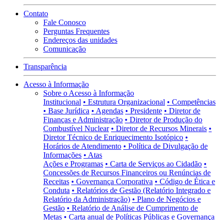
Contato
Fale Conosco
Perguntas Frequentes
Endereços das unidades
Comunicação
Transparência
Acesso à Informação
Sobre o Acesso à Informação
Institucional
• Estrutura Organizacional
• Competências
• Base Jurídica
• Agendas
• Presidente
• Diretor de
Finanças e Administração
• Diretor de Produção do
Combustível Nuclear
• Diretor de Recursos Minerais
•
Diretor Técnico de Enriquecimento Isotópico
•
Horários de Atendimento
• Política de Divulgação de
Informações
• Atas
Ações e Programas
• Carta de Serviços ao Cidadão
•
Concessões de Recursos Financeiros ou Renúncias de
Receitas
• Governança Corporativa
• Código de Ética e
Conduta
• Relatórios de Gestão (Relatório Integrado e
Relatório da Administração)
• Plano de Negócios e
Gestão
• Relatório de Análise de Cumprimento de
Metas
• Carta anual de Políticas Públicas e Governança