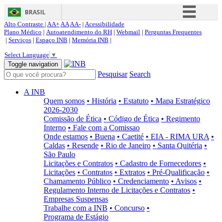
BRASIL
Alto Contraste |
AA+
AA
AA-
|
Acessibilidade
Simplifique!
Plano Médico
|
Autoatendimento do RH
|
Webmail
|
Perguntas Frequentes
|
Serviços
|
Espaço INB
|
Memória INB
|
Comunica BR
Select Language
▼
Participe
Toggle navigation
Pesquisar
Search
Acesso à informação
Legislação
A INB
Quem somos
• História
• Estatuto
• Mapa Estratégico
Canais
2026-2030
Comissão de Ética
• Código de Ética
• Regimento
Interno
• Fale com a Comissao
Onde estamos
• Buena
• Caetité
• EIA - RIMA URA
•
Caldas
• Resende
• Rio de Janeiro
• Santa Quitéria
•
São Paulo
Licitações e Contratos
• Cadastro de Fornecedores
•
Licitações
• Contratos
• Extratos
• Pré-Qualificação
•
Chamamento Público
• Credenciamento
• Avisos
•
Regulamento Interno de Licitações e Contratos
•
Empresas Suspensas
Trabalhe com a INB
• Concurso
•
Programa de Estágio