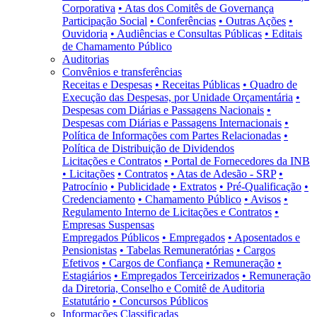
Corporativa
• Atas dos Comitês de Governança
Participação Social
• Conferências
• Outras Ações
•
Ouvidoria
• Audiências e Consultas Públicas
• Editais
de Chamamento Público
Auditorias
Convênios e transferências
Receitas e Despesas
• Receitas Públicas
• Quadro de
Execução das Despesas, por Unidade Orçamentária
•
Despesas com Diárias e Passagens Nacionais
•
Despesas com Diárias e Passagens Internacionais
•
Política de Informações com Partes Relacionadas
•
Política de Distribuição de Dividendos
Licitações e Contratos
• Portal de Fornecedores da INB
• Licitações
• Contratos
• Atas de Adesão - SRP
•
Patrocínio
• Publicidade
• Extratos
• Pré-Qualificação
•
Credenciamento
• Chamamento Público
• Avisos
•
Regulamento Interno de Licitações e Contratos
•
Empresas Suspensas
Empregados Públicos
• Empregados
• Aposentados e
Pensionistas
• Tabelas Remuneratórias
• Cargos
Efetivos
• Cargos de Confiança
• Remuneração
•
Estagiários
• Empregados Terceirizados
• Remuneração
da Diretoria, Conselho e Comitê de Auditoria
Estatutário
• Concursos Públicos
Informações Classificadas