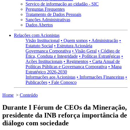
Serviço de informação ao cidadão - SIC
Perguntas Frequentes
Tratamento de Dados Pessoais
Sanções Administrativas
Dados Abertos
Relações com Acionistas
Visão Institucional
• Quem somos
• Administração
•
Estatuto Social
• Estrutura Acionária
Governança Corporativa
• Visão Geral
• Código de
Ética, Conduta e Integridade
• Políticas Estratégicas
•
Ações Institucionais
• Regimentos
• Carta Anual de
Políticas Públicas e Governança Corporativa
• Mapa
Estratégico 2026-2030
Informações aos Acionistas
• Informações Financeiras
•
Publicações
• Fale Conosco
Home
>
Conteúdo
Durante I Fórum de CEOs da Mineração,
presidente da INB reforça importância de
diálogo com sociedade