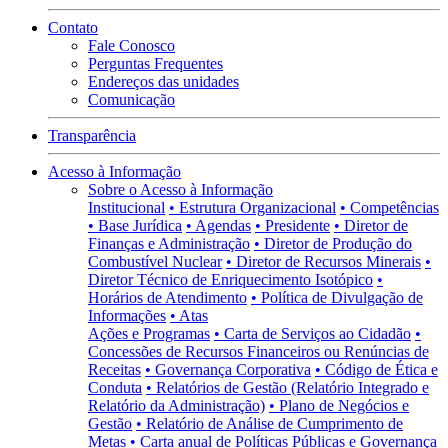
Contato
Fale Conosco
Perguntas Frequentes
Endereços das unidades
Comunicação
Transparência
Acesso à Informação
Sobre o Acesso à Informação
Institucional
• Estrutura Organizacional
• Competências
• Base Jurídica
• Agendas
• Presidente
• Diretor de
Finanças e Administração
• Diretor de Produção do
Combustível Nuclear
• Diretor de Recursos Minerais
•
Diretor Técnico de Enriquecimento Isotópico
•
Horários de Atendimento
• Política de Divulgação de
Informações
• Atas
Ações e Programas
• Carta de Serviços ao Cidadão
•
Concessões de Recursos Financeiros ou Renúncias de
Receitas
• Governança Corporativa
• Código de Ética e
Conduta
• Relatórios de Gestão (Relatório Integrado e
Relatório da Administração)
• Plano de Negócios e
Gestão
• Relatório de Análise de Cumprimento de
Metas
• Carta anual de Políticas Públicas e Governança