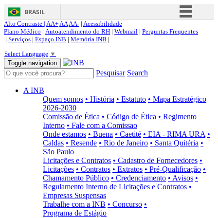
BRASIL
Alto Contraste |
AA+
AA
AA-
|
Acessibilidade
Simplifique!
Plano Médico
|
Autoatendimento do RH
|
Webmail
|
Perguntas Frequentes
|
Serviços
|
Espaço INB
|
Memória INB
|
Comunica BR
Select Language
▼
Participe
Toggle navigation
Pesquisar
Search
Acesso à informação
Legislação
A INB
Quem somos
• História
• Estatuto
• Mapa Estratégico
Canais
2026-2030
Comissão de Ética
• Código de Ética
• Regimento
Interno
• Fale com a Comissao
Onde estamos
• Buena
• Caetité
• EIA - RIMA URA
•
Caldas
• Resende
• Rio de Janeiro
• Santa Quitéria
•
São Paulo
Licitações e Contratos
• Cadastro de Fornecedores
•
Licitações
• Contratos
• Extratos
• Pré-Qualificação
•
Chamamento Público
• Credenciamento
• Avisos
•
Regulamento Interno de Licitações e Contratos
•
Empresas Suspensas
Trabalhe com a INB
• Concurso
•
Programa de Estágio