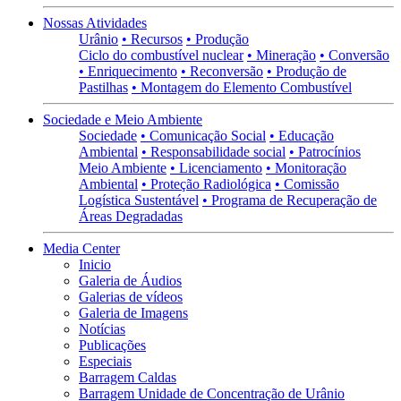
Nossas Atividades
Urânio
• Recursos
• Produção
Ciclo do combustível nuclear
• Mineração
• Conversão
• Enriquecimento
• Reconversão
• Produção de
Pastilhas
• Montagem do Elemento Combustível
Sociedade e Meio Ambiente
Sociedade
• Comunicação Social
• Educação
Ambiental
• Responsabilidade social
• Patrocínios
Meio Ambiente
• Licenciamento
• Monitoração
Ambiental
• Proteção Radiológica
• Comissão
Logística Sustentável
• Programa de Recuperação de
Áreas Degradadas
Media Center
Inicio
Galeria de Áudios
Galerias de vídeos
Galeria de Imagens
Notícias
Publicações
Especiais
Barragem Caldas
Barragem Unidade de Concentração de Urânio