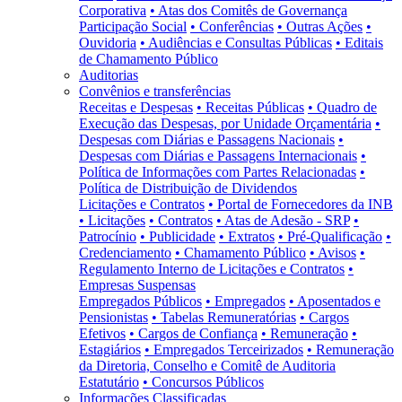
Corporativa
• Atas dos Comitês de Governança
Participação Social
• Conferências
• Outras Ações
•
Ouvidoria
• Audiências e Consultas Públicas
• Editais
de Chamamento Público
Auditorias
Convênios e transferências
Receitas e Despesas
• Receitas Públicas
• Quadro de
Execução das Despesas, por Unidade Orçamentária
•
Despesas com Diárias e Passagens Nacionais
•
Despesas com Diárias e Passagens Internacionais
•
Política de Informações com Partes Relacionadas
•
Política de Distribuição de Dividendos
Licitações e Contratos
• Portal de Fornecedores da INB
• Licitações
• Contratos
• Atas de Adesão - SRP
•
Patrocínio
• Publicidade
• Extratos
• Pré-Qualificação
•
Credenciamento
• Chamamento Público
• Avisos
•
Regulamento Interno de Licitações e Contratos
•
Empresas Suspensas
Empregados Públicos
• Empregados
• Aposentados e
Pensionistas
• Tabelas Remuneratórias
• Cargos
Efetivos
• Cargos de Confiança
• Remuneração
•
Estagiários
• Empregados Terceirizados
• Remuneração
da Diretoria, Conselho e Comitê de Auditoria
Estatutário
• Concursos Públicos
Informações Classificadas