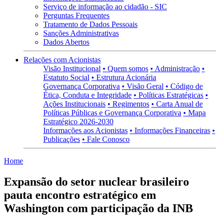
Serviço de informação ao cidadão - SIC
Perguntas Frequentes
Tratamento de Dados Pessoais
Sanções Administrativas
Dados Abertos
Relações com Acionistas
Visão Institucional
• Quem somos
• Administração
•
Estatuto Social
• Estrutura Acionária
Governança Corporativa
• Visão Geral
• Código de
Ética, Conduta e Integridade
• Políticas Estratégicas
•
Ações Institucionais
• Regimentos
• Carta Anual de
Políticas Públicas e Governança Corporativa
• Mapa
Estratégico 2026-2030
Informações aos Acionistas
• Informações Financeiras
•
Publicações
• Fale Conosco
Home
Expansão do setor nuclear brasileiro
pauta encontro estratégico em
Washington com participação da INB