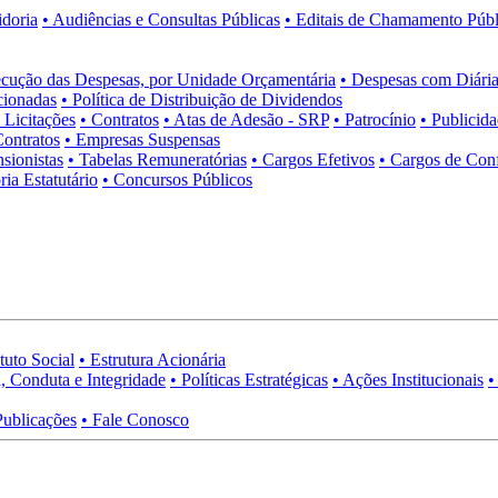
idoria
• Audiências e Consultas Públicas
• Editais de Chamamento Públ
cução das Despesas, por Unidade Orçamentária
• Despesas com Diária
cionadas
• Política de Distribuição de Dividendos
• Licitações
• Contratos
• Atas de Adesão - SRP
• Patrocínio
• Publicid
Contratos
• Empresas Suspensas
sionistas
• Tabelas Remuneratórias
• Cargos Efetivos
• Cargos de Con
ia Estatutário
• Concursos Públicos
tuto Social
• Estrutura Acionária
, Conduta e Integridade
• Políticas Estratégicas
• Ações Institucionais
•
Publicações
• Fale Conosco