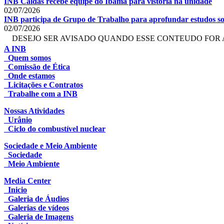
INB Caldas recebe equipe do Ibama para vistoria na unidade
02/07/2026
INB participa de Grupo de Trabalho para aprofundar estudos so
02/07/2026
DESEJO SER AVISADO QUANDO ESSE CONTEUDO FOR 
A INB
Quem somos
Comissão de Ética
Onde estamos
Licitações e Contratos
Trabalhe com a INB
Nossas Atividades
Urânio
Ciclo do combustível nuclear
Sociedade e Meio Ambiente
Sociedade
Meio Ambiente
Media Center
Inicio
Galeria de Áudios
Galerias de vídeos
Galeria de Imagens