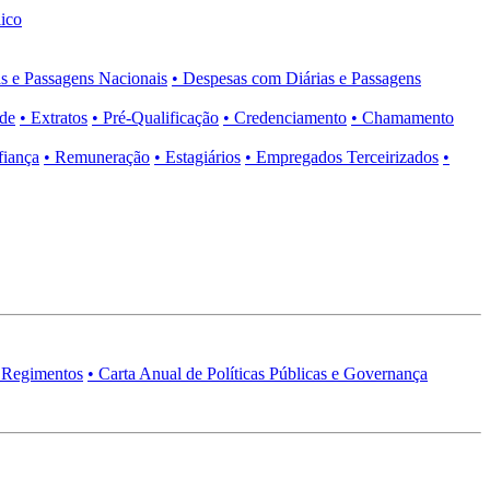
ico
s e Passagens Nacionais
• Despesas com Diárias e Passagens
ade
• Extratos
• Pré-Qualificação
• Credenciamento
• Chamamento
fiança
• Remuneração
• Estagiários
• Empregados Terceirizados
•
 Regimentos
• Carta Anual de Políticas Públicas e Governança