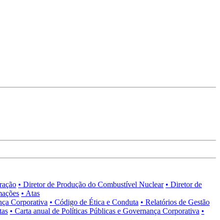
tração
• Diretor de Produção do Combustível Nuclear
• Diretor de
mações
• Atas
nça Corporativa
• Código de Ética e Conduta
• Relatórios de Gestão
tas
• Carta anual de Políticas Públicas e Governança Corporativa
•