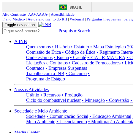
BRASIL
Alto Contraste |
AA+
AA
AA-
|
Acessibilidade
Plano Médico
|
Autoatendimento do RH
|
Webmail
|
Perguntas Frequentes
|
Servi
Toggle navigation
Pesquisar
Search
A INB
Quem somos
• História
• Estatuto
• Mapa Estratégico 2
Comissão de Ética
• Código de Ética
• Regimento Intern
Onde estamos
• Buena
• Caetité
• EIA - RIMA URA
• C
Licitações e Contratos
• Cadastro de Fornecedores
• Lici
Contratos
• Empresas Suspensas
Trabalhe com a INB
• Concurso
•
Programa de Estágio
Nossas Atividades
Urânio
• Recursos
• Produção
Ciclo do combustível nuclear
• Mineração
• Conversão
•
Sociedade e Meio Ambiente
Sociedade
• Comunicação Social
• Educação Ambiental
Meio Ambiente
• Licenciamento
• Monitoração Ambient
Media Center