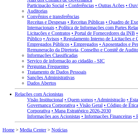
Participação Social
• Conferências
• Outras Ações
• Ouv
Auditorias
Convênios e transferências
Receitas e Despesas
• Receitas Públicas
• Quadro de Exe
Internacionais
• Política de Informações com Partes Rela
Licitações e Contratos
• Portal de Fornecedores da INB
Público
• Avisos
• Regulamento Interno de Licitações e 
Empregados Públicos
• Empregados
• Aposentados e Pen
Remuneração da Diretoria, Conselho e Comitê de Auditor
Informações Classificadas
Serviço de informação ao cidadão - SIC
Perguntas Frequentes
Tratamento de Dados Pessoais
Sanções Administrativas
Dados Abertos
Relações com Acionistas
Visão Institucional
• Quem somos
• Administração
• Esta
Governança Corporativa
• Visão Geral
• Código de Ética
Corporativa
• Mapa Estratégico 2026-2030
Informações aos Acionistas
• Informações Financeiras
• 
Home
>
Media Center
>
Notícias