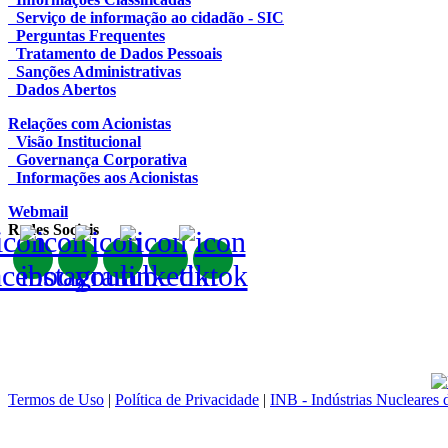
Serviço de informação ao cidadão - SIC
Perguntas Frequentes
Tratamento de Dados Pessoais
Sanções Administrativas
Dados Abertos
Relações com Acionistas
Visão Institucional
Governança Corporativa
Informações aos Acionistas
Webmail
Redes Sociais
Termos de Uso
|
Política de Privacidade
|
INB - Indústrias Nucleares 