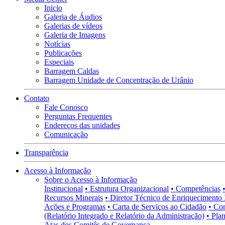
Inicio
Galeria de Áudios
Galerias de vídeos
Galeria de Imagens
Notícias
Publicações
Especiais
Barragem Caldas
Barragem Unidade de Concentração de Urânio
Contato
Fale Conosco
Perguntas Frequentes
Endereços das unidades
Comunicação
Transparência
Acesso à Informação
Sobre o Acesso à Informação
Institucional
• Estrutura Organizacional
• Competências
Recursos Minerais
• Diretor Técnico de Enriquecimento 
Ações e Programas
• Carta de Serviços ao Cidadão
• Co
(Relatório Integrado e Relatório da Administração)
• Pla
Atas dos Comitês de Governança