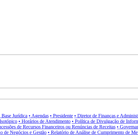
• Base Jurídica
• Agendas
• Presidente
• Diretor de Finanças e Adminis
Isotópico
• Horários de Atendimento
• Política de Divulgação de Infor
ncessões de Recursos Financeiros ou Renúncias de Receitas
• Governa
no de Negócios e Gestão
• Relatório de Análise de Cumprimento de Me