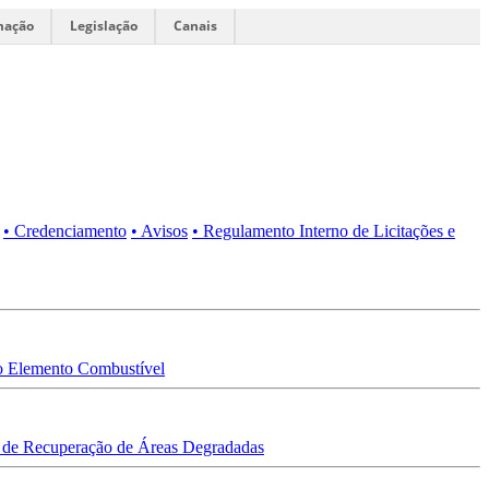
mação
Legislação
Canais
• Credenciamento
• Avisos
• Regulamento Interno de Licitações e
 Elemento Combustível
 de Recuperação de Áreas Degradadas