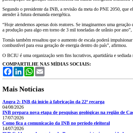
Segundo o presidente da INB, a revisão da meta do PNE 2050, que ele
atender à futura demanda energética.
“Hoje atendemos apenas dois reatores. Se imaginarmos uma geração de
a produção para algo em torno de 3 mil toneladas de urânio por ano”,
Tomás também ressaltou que o aumento de escala poderá impulsionar 
combustível para essa geração de energia dentro do país”, afirmou.
O BCIU é uma organização sem fins lucrativos, apartidária e sediada n
COMPARTILHE NAS MÍDIAS SOCIAIS:
Facebook
LinkedIn
WhatsApp
Email
Mais Notícias
Angra 2: INB dá início à fabricação da 22ª recarga
04/08/2026
INB prepara nova etapa de pesquisas geológicas na região de Cae
17/07/2026
Como fica a comunicação da INB no período eleitoral
14/07/2026