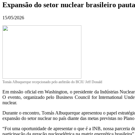
Expansão do setor nuclear brasileiro pau
15/05/2026
Tomás Albuquerque recepcionado pelo anfitrião do BCIU Jeff Donald
Em missão oficial em Washington, o presidente da Indústrias Nuclea
O evento, organizado pelo Business Council for International Under
nuclear.
Durante o encontro, Tomás Albuquerque apresentou o papel estratégico
expansão do setor nuclear no país diante das metas previstas no Pla
“Foi uma oportunidade de apresentar o que é a INB, nossa parceria d
participação da geração nucleoelétrica na matriz energética brasileira”