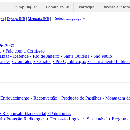
Simplifique!
Comunica BR
Participe
Acesso à infor
Select Language
▼
ços
|
Espaço INB
|
Memória INB
|
026-2030
o
• Fale com a Comissao
aldas
• Resende
• Rio de Janeiro
• Santa Quitéria
• São Paulo
tações
• Contratos
• Extratos
• Pré-Qualificação
• Chamamento Público
 Enriquecimento
• Reconversão
• Produção de Pastilhas
• Montagem do
• Responsabilidade social
• Patrocínios
al
• Proteção Radiológica
• Comissão Logística Sustentável
• Programa