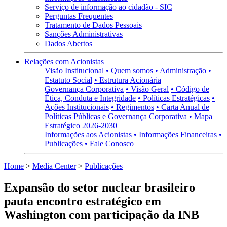
Serviço de informação ao cidadão - SIC
Perguntas Frequentes
Tratamento de Dados Pessoais
Sanções Administrativas
Dados Abertos
Relações com Acionistas
Visão Institucional
• Quem somos
• Administração
•
Estatuto Social
• Estrutura Acionária
Governança Corporativa
• Visão Geral
• Código de
Ética, Conduta e Integridade
• Políticas Estratégicas
•
Ações Institucionais
• Regimentos
• Carta Anual de
Políticas Públicas e Governança Corporativa
• Mapa
Estratégico 2026-2030
Informações aos Acionistas
• Informações Financeiras
•
Publicações
• Fale Conosco
Home
>
Media Center
>
Publicações
Expansão do setor nuclear brasileiro
pauta encontro estratégico em
Washington com participação da INB