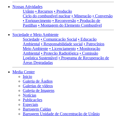
Nossas Atividades
Urânio
• Recursos
• Produção
Ciclo do combustível nuclear
• Mineração
• Conversão
• Enriquecimento
• Reconversão
• Produção de
Pastilhas
• Montagem do Elemento Combustível
Sociedade e Meio Ambiente
Sociedade
• Comunicação Social
• Educação
Ambiental
• Responsabilidade social
• Patrocínios
Meio Ambiente
• Licenciamento
• Monitoração
Ambiental
• Proteção Radiológica
• Comissão
Logística Sustentável
• Programa de Recuperação de
Áreas Degradadas
Media Center
Inicio
Galeria de Áudios
Galerias de vídeos
Galeria de Imagens
Notícias
Publicações
Especiais
Barragem Caldas
Barragem Unidade de Concentração de Urânio