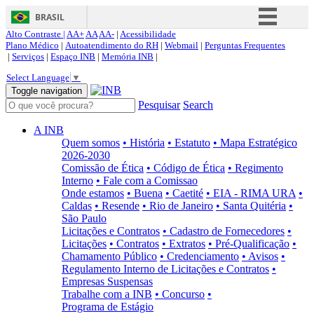
BRASIL
Alto Contraste |
AA+
AA
AA-
|
Acessibilidade
Simplifique!
Plano Médico
|
Autoatendimento do RH
|
Webmail
|
Perguntas Frequentes
|
Serviços
|
Espaço INB
|
Memória INB
|
Comunica BR
Select Language
▼
Participe
Toggle navigation
Pesquisar
Search
Acesso à informação
Legislação
A INB
Quem somos
• História
• Estatuto
• Mapa Estratégico
Canais
2026-2030
Comissão de Ética
• Código de Ética
• Regimento
Interno
• Fale com a Comissao
Onde estamos
• Buena
• Caetité
• EIA - RIMA URA
•
Caldas
• Resende
• Rio de Janeiro
• Santa Quitéria
•
São Paulo
Licitações e Contratos
• Cadastro de Fornecedores
•
Licitações
• Contratos
• Extratos
• Pré-Qualificação
•
Chamamento Público
• Credenciamento
• Avisos
•
Regulamento Interno de Licitações e Contratos
•
Empresas Suspensas
Trabalhe com a INB
• Concurso
•
Programa de Estágio