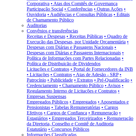
Corporativa
• Atas dos Comitês de Governança
Participação Social
• Conferências
• Outras Ações
•
Ouvidoria
• Audiências e Consultas Públicas
• Editais
de Chamamento Público
Auditorias
Convênios e transferências
Receitas e Despesas
• Receitas Públicas
• Quadro de
Execução das Despesas, por Unidade Orçamentária
•
Despesas com Diárias e Passagens Nacionais
•
Despesas com Diárias e Passagens Internacionais
•
Política de Informações com Partes Relacionadas
•
Política de Distribuição de Dividendos
Licitações e Contratos
• Portal de Fornecedores da INB
• Licitações
• Contratos
• Atas de Adesão - SRP
•
Patrocínio
• Publicidade
• Extratos
• Pré-Qualificação
•
Credenciamento
• Chamamento Público
• Avisos
•
Regulamento Interno de Licitações e Contratos
•
Empresas Suspensas
Empregados Públicos
• Empregados
• Aposentados e
Pensionistas
• Tabelas Remuneratórias
• Cargos
Efetivos
• Cargos de Confiança
• Remuneração
•
Estagiários
• Empregados Terceirizados
• Remuneração
da Diretoria, Conselho e Comitê de Auditoria
Estatutário
• Concursos Públicos
Informações Classificadas