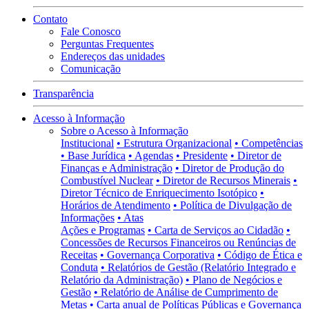
Contato
Fale Conosco
Perguntas Frequentes
Endereços das unidades
Comunicação
Transparência
Acesso à Informação
Sobre o Acesso à Informação
Institucional
• Estrutura Organizacional
• Competências
• Base Jurídica
• Agendas
• Presidente
• Diretor de
Finanças e Administração
• Diretor de Produção do
Combustível Nuclear
• Diretor de Recursos Minerais
•
Diretor Técnico de Enriquecimento Isotópico
•
Horários de Atendimento
• Política de Divulgação de
Informações
• Atas
Ações e Programas
• Carta de Serviços ao Cidadão
•
Concessões de Recursos Financeiros ou Renúncias de
Receitas
• Governança Corporativa
• Código de Ética e
Conduta
• Relatórios de Gestão (Relatório Integrado e
Relatório da Administração)
• Plano de Negócios e
Gestão
• Relatório de Análise de Cumprimento de
Metas
• Carta anual de Políticas Públicas e Governança