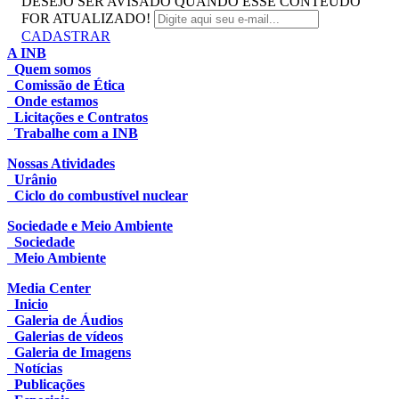
DESEJO SER AVISADO QUANDO ESSE CONTEUDO
FOR ATUALIZADO!
CADASTRAR
A INB
Quem somos
Comissão de Ética
Onde estamos
Licitações e Contratos
Trabalhe com a INB
Nossas Atividades
Urânio
Ciclo do combustível nuclear
Sociedade e Meio Ambiente
Sociedade
Meio Ambiente
Media Center
Inicio
Galeria de Áudios
Galerias de vídeos
Galeria de Imagens
Notícias
Publicações