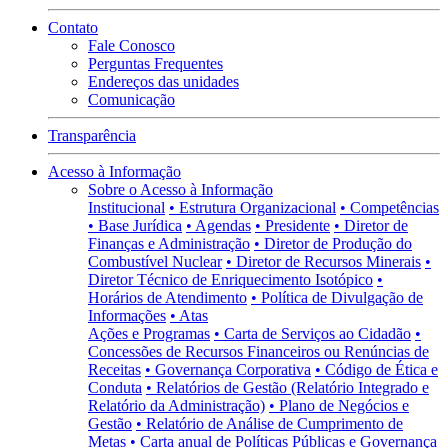
Contato
Fale Conosco
Perguntas Frequentes
Endereços das unidades
Comunicação
Transparência
Acesso à Informação
Sobre o Acesso à Informação
Institucional
• Estrutura Organizacional
• Competências
• Base Jurídica
• Agendas
• Presidente
• Diretor de
Finanças e Administração
• Diretor de Produção do
Combustível Nuclear
• Diretor de Recursos Minerais
•
Diretor Técnico de Enriquecimento Isotópico
•
Horários de Atendimento
• Política de Divulgação de
Informações
• Atas
Ações e Programas
• Carta de Serviços ao Cidadão
•
Concessões de Recursos Financeiros ou Renúncias de
Receitas
• Governança Corporativa
• Código de Ética e
Conduta
• Relatórios de Gestão (Relatório Integrado e
Relatório da Administração)
• Plano de Negócios e
Gestão
• Relatório de Análise de Cumprimento de
Metas
• Carta anual de Políticas Públicas e Governança