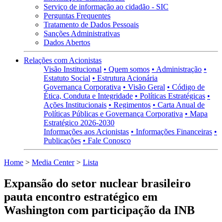
Serviço de informação ao cidadão - SIC
Perguntas Frequentes
Tratamento de Dados Pessoais
Sanções Administrativas
Dados Abertos
Relações com Acionistas
Visão Institucional
• Quem somos
• Administração
•
Estatuto Social
• Estrutura Acionária
Governança Corporativa
• Visão Geral
• Código de
Ética, Conduta e Integridade
• Políticas Estratégicas
•
Ações Institucionais
• Regimentos
• Carta Anual de
Políticas Públicas e Governança Corporativa
• Mapa
Estratégico 2026-2030
Informações aos Acionistas
• Informações Financeiras
•
Publicações
• Fale Conosco
Home
>
Media Center
>
Lista
Expansão do setor nuclear brasileiro
pauta encontro estratégico em
Washington com participação da INB