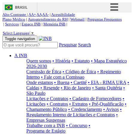
BRASIL
Alto Contraste |
AA+
AA
AA-
|
Acessibilidade
Simplifique!
Plano Médico
|
Autoatendimento do RH
|
Webmail
|
Perguntas Frequentes
|
Serviços
|
Espaço INB
|
Memória INB
|
Comunica BR
Select Language
▼
Participe
Toggle navigation
Pesquisar
Search
Acesso à informação
Legislação
A INB
Quem somos
• História
• Estatuto
• Mapa Estratégico
Canais
2026-2030
Comissão de Ética
• Código de Ética
• Regimento
Interno
• Fale com a Comissao
Onde estamos
• Buena
• Caetité
• EIA - RIMA URA
•
Caldas
• Resende
• Rio de Janeiro
• Santa Quitéria
•
São Paulo
Licitações e Contratos
• Cadastro de Fornecedores
•
Licitações
• Contratos
• Extratos
• Pré-Qualificação
•
Chamamento Público
• Credenciamento
• Avisos
•
Regulamento Interno de Licitações e Contratos
•
Empresas Suspensas
Trabalhe com a INB
• Concurso
•
Programa de Estágio