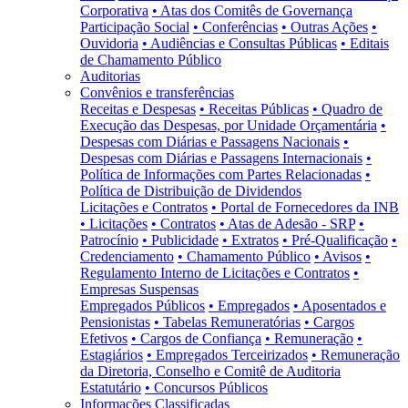
Corporativa
• Atas dos Comitês de Governança
Participação Social
• Conferências
• Outras Ações
•
Ouvidoria
• Audiências e Consultas Públicas
• Editais
de Chamamento Público
Auditorias
Convênios e transferências
Receitas e Despesas
• Receitas Públicas
• Quadro de
Execução das Despesas, por Unidade Orçamentária
•
Despesas com Diárias e Passagens Nacionais
•
Despesas com Diárias e Passagens Internacionais
•
Política de Informações com Partes Relacionadas
•
Política de Distribuição de Dividendos
Licitações e Contratos
• Portal de Fornecedores da INB
• Licitações
• Contratos
• Atas de Adesão - SRP
•
Patrocínio
• Publicidade
• Extratos
• Pré-Qualificação
•
Credenciamento
• Chamamento Público
• Avisos
•
Regulamento Interno de Licitações e Contratos
•
Empresas Suspensas
Empregados Públicos
• Empregados
• Aposentados e
Pensionistas
• Tabelas Remuneratórias
• Cargos
Efetivos
• Cargos de Confiança
• Remuneração
•
Estagiários
• Empregados Terceirizados
• Remuneração
da Diretoria, Conselho e Comitê de Auditoria
Estatutário
• Concursos Públicos
Informações Classificadas