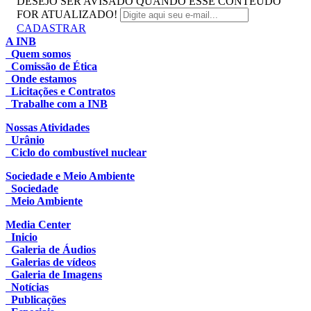
DESEJO SER AVISADO QUANDO ESSE CONTEUDO
FOR ATUALIZADO!
CADASTRAR
A INB
Quem somos
Comissão de Ética
Onde estamos
Licitações e Contratos
Trabalhe com a INB
Nossas Atividades
Urânio
Ciclo do combustível nuclear
Sociedade e Meio Ambiente
Sociedade
Meio Ambiente
Media Center
Inicio
Galeria de Áudios
Galerias de vídeos
Galeria de Imagens
Notícias
Publicações