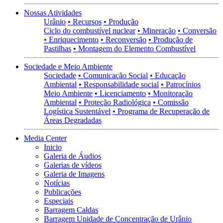
Nossas Atividades
Urânio
• Recursos
• Produção
Ciclo do combustível nuclear
• Mineração
• Conversão
• Enriquecimento
• Reconversão
• Produção de
Pastilhas
• Montagem do Elemento Combustível
Sociedade e Meio Ambiente
Sociedade
• Comunicação Social
• Educação
Ambiental
• Responsabilidade social
• Patrocínios
Meio Ambiente
• Licenciamento
• Monitoração
Ambiental
• Proteção Radiológica
• Comissão
Logística Sustentável
• Programa de Recuperação de
Áreas Degradadas
Media Center
Inicio
Galeria de Áudios
Galerias de vídeos
Galeria de Imagens
Notícias
Publicações
Especiais
Barragem Caldas
Barragem Unidade de Concentração de Urânio