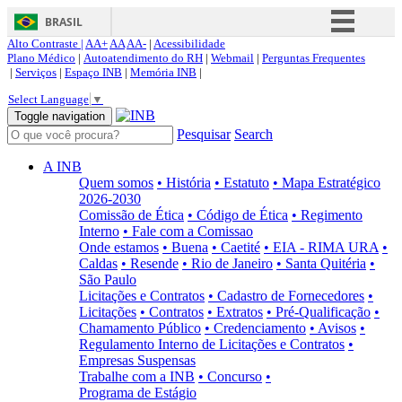
BRASIL
Alto Contraste |
AA+
AA
AA-
|
Acessibilidade
Simplifique!
Plano Médico
|
Autoatendimento do RH
|
Webmail
|
Perguntas Frequentes
|
Serviços
|
Espaço INB
|
Memória INB
|
Comunica BR
Select Language
▼
Participe
Toggle navigation
Pesquisar
Search
Acesso à informação
Legislação
A INB
Quem somos
• História
• Estatuto
• Mapa Estratégico
Canais
2026-2030
Comissão de Ética
• Código de Ética
• Regimento
Interno
• Fale com a Comissao
Onde estamos
• Buena
• Caetité
• EIA - RIMA URA
•
Caldas
• Resende
• Rio de Janeiro
• Santa Quitéria
•
São Paulo
Licitações e Contratos
• Cadastro de Fornecedores
•
Licitações
• Contratos
• Extratos
• Pré-Qualificação
•
Chamamento Público
• Credenciamento
• Avisos
•
Regulamento Interno de Licitações e Contratos
•
Empresas Suspensas
Trabalhe com a INB
• Concurso
•
Programa de Estágio