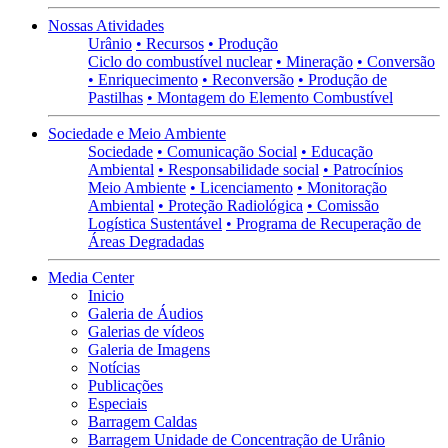
Nossas Atividades
Urânio
• Recursos
• Produção
Ciclo do combustível nuclear
• Mineração
• Conversão
• Enriquecimento
• Reconversão
• Produção de
Pastilhas
• Montagem do Elemento Combustível
Sociedade e Meio Ambiente
Sociedade
• Comunicação Social
• Educação
Ambiental
• Responsabilidade social
• Patrocínios
Meio Ambiente
• Licenciamento
• Monitoração
Ambiental
• Proteção Radiológica
• Comissão
Logística Sustentável
• Programa de Recuperação de
Áreas Degradadas
Media Center
Inicio
Galeria de Áudios
Galerias de vídeos
Galeria de Imagens
Notícias
Publicações
Especiais
Barragem Caldas
Barragem Unidade de Concentração de Urânio