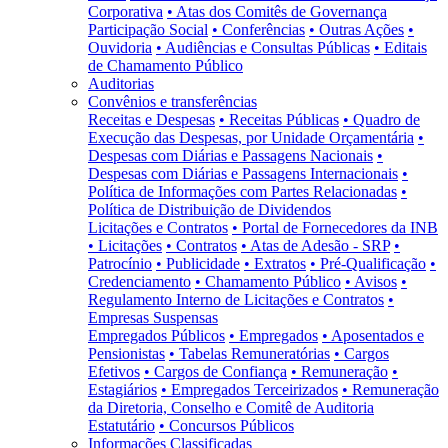
Corporativa
• Atas dos Comitês de Governança
Participação Social
• Conferências
• Outras Ações
•
Ouvidoria
• Audiências e Consultas Públicas
• Editais
de Chamamento Público
Auditorias
Convênios e transferências
Receitas e Despesas
• Receitas Públicas
• Quadro de
Execução das Despesas, por Unidade Orçamentária
•
Despesas com Diárias e Passagens Nacionais
•
Despesas com Diárias e Passagens Internacionais
•
Política de Informações com Partes Relacionadas
•
Política de Distribuição de Dividendos
Licitações e Contratos
• Portal de Fornecedores da INB
• Licitações
• Contratos
• Atas de Adesão - SRP
•
Patrocínio
• Publicidade
• Extratos
• Pré-Qualificação
•
Credenciamento
• Chamamento Público
• Avisos
•
Regulamento Interno de Licitações e Contratos
•
Empresas Suspensas
Empregados Públicos
• Empregados
• Aposentados e
Pensionistas
• Tabelas Remuneratórias
• Cargos
Efetivos
• Cargos de Confiança
• Remuneração
•
Estagiários
• Empregados Terceirizados
• Remuneração
da Diretoria, Conselho e Comitê de Auditoria
Estatutário
• Concursos Públicos
Informações Classificadas