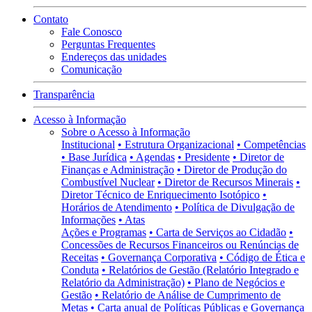
Contato
Fale Conosco
Perguntas Frequentes
Endereços das unidades
Comunicação
Transparência
Acesso à Informação
Sobre o Acesso à Informação
Institucional
• Estrutura Organizacional
• Competências
• Base Jurídica
• Agendas
• Presidente
• Diretor de
Finanças e Administração
• Diretor de Produção do
Combustível Nuclear
• Diretor de Recursos Minerais
•
Diretor Técnico de Enriquecimento Isotópico
•
Horários de Atendimento
• Política de Divulgação de
Informações
• Atas
Ações e Programas
• Carta de Serviços ao Cidadão
•
Concessões de Recursos Financeiros ou Renúncias de
Receitas
• Governança Corporativa
• Código de Ética e
Conduta
• Relatórios de Gestão (Relatório Integrado e
Relatório da Administração)
• Plano de Negócios e
Gestão
• Relatório de Análise de Cumprimento de
Metas
• Carta anual de Políticas Públicas e Governança