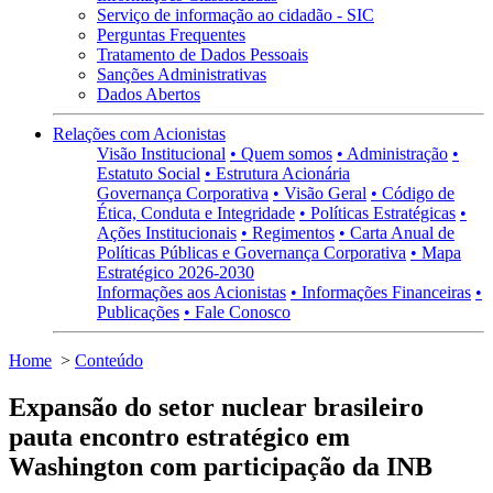
Serviço de informação ao cidadão - SIC
Perguntas Frequentes
Tratamento de Dados Pessoais
Sanções Administrativas
Dados Abertos
Relações com Acionistas
Visão Institucional
• Quem somos
• Administração
•
Estatuto Social
• Estrutura Acionária
Governança Corporativa
• Visão Geral
• Código de
Ética, Conduta e Integridade
• Políticas Estratégicas
•
Ações Institucionais
• Regimentos
• Carta Anual de
Políticas Públicas e Governança Corporativa
• Mapa
Estratégico 2026-2030
Informações aos Acionistas
• Informações Financeiras
•
Publicações
• Fale Conosco
Home
>
Conteúdo
Expansão do setor nuclear brasileiro
pauta encontro estratégico em
Washington com participação da INB