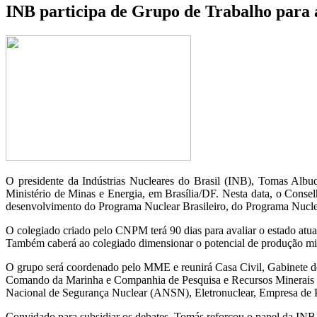
INB participa de Grupo de Trabalho para a
O presidente da Indústrias Nucleares do Brasil (INB), Tomas Albu
Ministério de Minas e Energia, em Brasília/DF. Nesta data, o Conselh
desenvolvimento do Programa Nuclear Brasileiro, do Programa Nuclear
O colegiado criado pelo CNPM terá 90 dias para avaliar o estado atua
Também caberá ao colegiado dimensionar o potencial de produção mi
O grupo será coordenado pelo MME e reunirá Casa Civil, Gabinete d
Comando da Marinha e Companhia de Pesquisa e Recursos Minerais 
Nacional de Segurança Nuclear (ANSN), Eletronuclear, Empresa de 
Convidado para subsidiar os debates, Tomás reforçou o papel da INB 