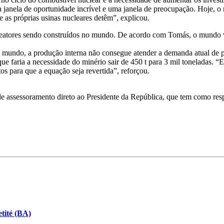
anela de oportunidade incrível e uma janela de preocupação. Hoje, o
 e as próprias usinas nucleares detêm”, explicou.
reatores sendo construídos no mundo. De acordo com Tomás, o mundo v
o mundo, a produção interna não consegue atender a demanda atual de 
aria a necessidade do minério sair de 450 t para 3 mil toneladas. “Ess
tos para que a equação seja revertida”, reforçou.
assessoramento direto ao Presidente da República, que tem como respon
tité (BA)