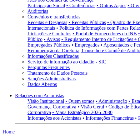
Participação Social
• Conferências
• Outras Ações
• Ouv
Auditorias
Convênios e transferências
Receitas e Despesas
• Receitas Públicas
• Quadro de Exe
Internacionais
• Política de Informações com Partes Rela
Licitações e Contratos
• Portal de Fornecedores da INB
Público
• Avisos
• Regulamento Interno de Licitações e 
Empregados Públicos
• Empregados
• Aposentados e Pen
Remuneração da Diretoria, Conselho e Comitê de Auditor
Informações Classificadas
Serviço de informação ao cidadão - SIC
Perguntas Frequentes
Tratamento de Dados Pessoais
Sanções Administrativas
Dados Abertos
Relações com Acionistas
Visão Institucional
• Quem somos
• Administração
• Esta
Governança Corporativa
• Visão Geral
• Código de Ética
Corporativa
• Mapa Estratégico 2026-2030
Informações aos Acionistas
• Informações Financeiras
• 
Home