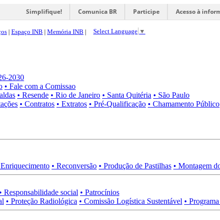
Simplifique!
Comunica BR
Participe
Acesso à infor
Select Language
▼
ços
|
Espaço INB
|
Memória INB
|
026-2030
o
• Fale com a Comissao
aldas
• Resende
• Rio de Janeiro
• Santa Quitéria
• São Paulo
tações
• Contratos
• Extratos
• Pré-Qualificação
• Chamamento Público
 Enriquecimento
• Reconversão
• Produção de Pastilhas
• Montagem do
• Responsabilidade social
• Patrocínios
al
• Proteção Radiológica
• Comissão Logística Sustentável
• Programa