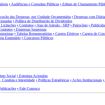
idoria
• Audiências e Consultas Públicas
• Editais de Chamamento Públ
cução das Despesas, por Unidade Orçamentária
• Despesas com Diária
cionadas
• Política de Distribuição de Dividendos
• Licitações
• Contratos
• Atas de Adesão - SRP
• Patrocínio
• Publicid
Contratos
• Empresas Suspensas
sionistas
• Tabelas Remuneratórias
• Cargos Efetivos
• Cargos de Con
ia Estatutário
• Concursos Públicos
tuto Social
• Estrutura Acionária
, Conduta e Integridade
• Políticas Estratégicas
• Ações Institucionais
•
Publicações
• Fale Conosco