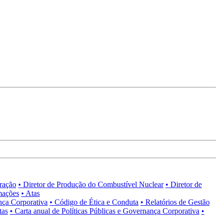
tração
• Diretor de Produção do Combustível Nuclear
• Diretor de
mações
• Atas
nça Corporativa
• Código de Ética e Conduta
• Relatórios de Gestão
tas
• Carta anual de Políticas Públicas e Governança Corporativa
•