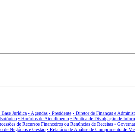
• Base Jurídica
• Agendas
• Presidente
• Diretor de Finanças e Adminis
Isotópico
• Horários de Atendimento
• Política de Divulgação de Infor
ncessões de Recursos Financeiros ou Renúncias de Receitas
• Governa
no de Negócios e Gestão
• Relatório de Análise de Cumprimento de Me