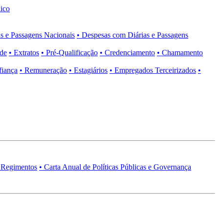
ico
s e Passagens Nacionais
• Despesas com Diárias e Passagens
ade
• Extratos
• Pré-Qualificação
• Credenciamento
• Chamamento
fiança
• Remuneração
• Estagiários
• Empregados Terceirizados
•
 Regimentos
• Carta Anual de Políticas Públicas e Governança