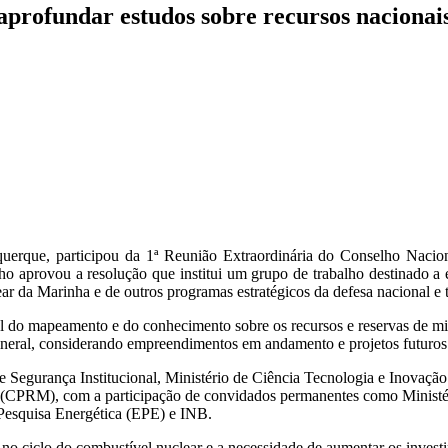
profundar estudos sobre recursos nacionai
querque, participou da 1ª Reunião Extraordinária do Conselho Nacio
o aprovou a resolução que institui um grupo de trabalho destinado a e
 da Marinha e de outros programas estratégicos da defesa nacional e t
l do mapeamento e do conhecimento sobre os recursos e reservas de mine
neral, considerando empreendimentos em andamento e projetos futuro
e Segurança Institucional, Ministério de Ciência Tecnologia e Inovaç
(CPRM), com a participação de convidados permanentes como Ministé
Pesquisa Energética (EPE) e INB.
no ciclo do combustível nuclear e a necessidade de aumentar os invest