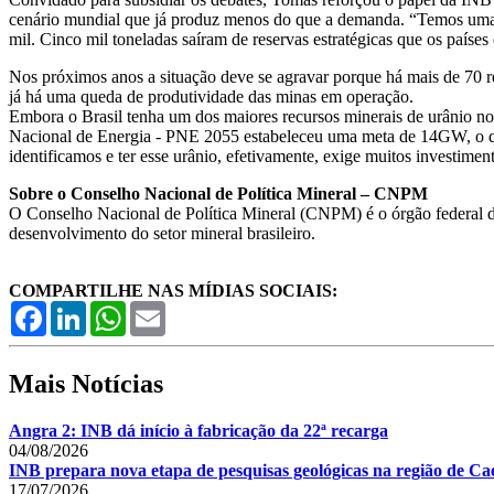
cenário mundial que já produz menos do que a demanda. “Temos uma j
mil. Cinco mil toneladas saíram de reservas estratégicas que os países
Nos próximos anos a situação deve se agravar porque há mais de 70 
já há uma queda de produtividade das minas em operação.
Embora o Brasil tenha um dos maiores recursos minerais de urânio n
Nacional de Energia - PNE 2055 estabeleceu uma meta de 14GW, o que f
identificamos e ter esse urânio, efetivamente, exige muitos investimen
Sobre o Conselho Nacional de Política Mineral – CNPM
O Conselho Nacional de Política Mineral (CNPM) é o órgão federal de 
desenvolvimento do setor mineral brasileiro.
COMPARTILHE NAS MÍDIAS SOCIAIS:
Facebook
LinkedIn
WhatsApp
Email
Mais Notícias
Angra 2: INB dá início à fabricação da 22ª recarga
04/08/2026
INB prepara nova etapa de pesquisas geológicas na região de Cae
17/07/2026