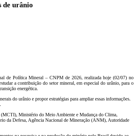
s de urânio
nal de Política Mineral – CNPM de 2026, realizada hoje (02/07) no
studar a contribuição do setor mineral, em especial do urânio, para o
ransição energética.
rais do urânio e propor estratégias para ampliar essas informações.
s.
ão (MCTI), Ministério do Meio Ambiente e Mudança do Clima,
rio da Defesa, Agência Nacional de Mineração (ANM), Autoridade
imentos na pesquisa e na produção do minério pelo Brasil devido ao