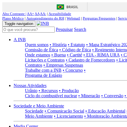
BRASIL
Alto Contraste |
AA+
AA
AA-
|
Acessibilidade
Plano Médico
|
Autoatendimento do RH
|
Webmail
|
Perguntas Frequentes
|
Servi
Toggle navigation
Pesquisar
Search
A INB
Quem somos
• História
• Estatuto
• Mapa Estratégico 2
Comissão de Ética
• Código de Ética
• Regimento Intern
Onde estamos
• Buena
• Caetité
• EIA - RIMA URA
• C
Licitações e Contratos
• Cadastro de Fornecedores
• Lici
Contratos
• Empresas Suspensas
Trabalhe com a INB
• Concurso
•
Programa de Estágio
Nossas Atividades
Urânio
• Recursos
• Produção
Ciclo do combustível nuclear
• Mineração
• Conversão
•
Sociedade e Meio Ambiente
Sociedade
• Comunicação Social
• Educação Ambiental
Meio Ambiente
• Licenciamento
• Monitoração Ambient
Media Center