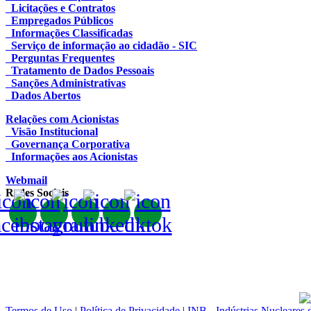
Licitações e Contratos
Empregados Públicos
Informações Classificadas
Serviço de informação ao cidadão - SIC
Perguntas Frequentes
Tratamento de Dados Pessoais
Sanções Administrativas
Dados Abertos
Relações com Acionistas
Visão Institucional
Governança Corporativa
Informações aos Acionistas
Webmail
Redes Sociais
Termos de Uso
|
Política de Privacidade
|
INB - Indústrias Nucleares 