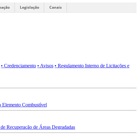
mação
Legislação
Canais
• Credenciamento
• Avisos
• Regulamento Interno de Licitações e
 Elemento Combustível
 de Recuperação de Áreas Degradadas