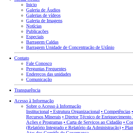
Inicio
Galeria de Áudios
Galerias de vídeos
Galeria de Imagens
Notícias
Publicações
Especiais
Barragem Caldas
Barragem Unidade de Concentração de Urânio
Contato
Fale Conosco
Perguntas Frequentes
Endereços das unidades
Comunicação
Transparência
Acesso à Informação
Sobre o Acesso à Informação
Institucional
• Estrutura Organizacional
• Competências
Recursos Minerais
• Diretor Técnico de Enriquecimento 
Ações e Programas
• Carta de Serviços ao Cidadão
• Co
(Relatório Integrado e Relatório da Administração)
• Pla
Atas dos Comitês de Governança