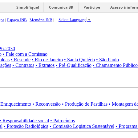
Simplifique!
Comunica BR
Participe
Acesso à infor
Select Language
▼
ços
|
Espaço INB
|
Memória INB
|
026-2030
o
• Fale com a Comissao
aldas
• Resende
• Rio de Janeiro
• Santa Quitéria
• São Paulo
tações
• Contratos
• Extratos
• Pré-Qualificação
• Chamamento Público
 Enriquecimento
• Reconversão
• Produção de Pastilhas
• Montagem do
• Responsabilidade social
• Patrocínios
al
• Proteção Radiológica
• Comissão Logística Sustentável
• Programa