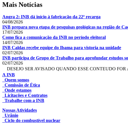
Mais Notícias
Angra 2: INB dá início à fabricação da 22ª recarga
04/08/2026
INB prepara nova etapa de pesquisas geológicas na região de Cae
17/07/2026
Como fica a comunicação da INB no período eleitoral
14/07/2026
INB Caldas recebe equipe do Ibama para vistoria na unidade
02/07/2026
INB participa de Grupo de Trabalho para aprofundar estudos so
02/07/2026
DESEJO SER AVISADO QUANDO ESSE CONTEUDO FOR 
A INB
Quem somos
Comissão de Ética
Onde estamos
Licitações e Contratos
Trabalhe com a INB
Nossas Atividades
Urânio
Ciclo do combustível nuclear