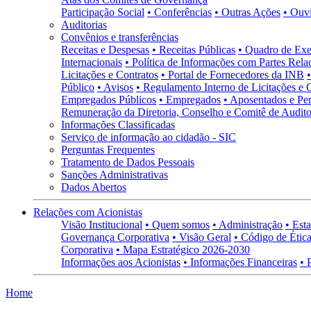
Participação Social
• Conferências
• Outras Ações
• Ouv
Auditorias
Convênios e transferências
Receitas e Despesas
• Receitas Públicas
• Quadro de Exe
Internacionais
• Política de Informações com Partes Rela
Licitações e Contratos
• Portal de Fornecedores da INB
Público
• Avisos
• Regulamento Interno de Licitações e 
Empregados Públicos
• Empregados
• Aposentados e Pen
Remuneração da Diretoria, Conselho e Comitê de Auditor
Informações Classificadas
Serviço de informação ao cidadão - SIC
Perguntas Frequentes
Tratamento de Dados Pessoais
Sanções Administrativas
Dados Abertos
Relações com Acionistas
Visão Institucional
• Quem somos
• Administração
• Esta
Governança Corporativa
• Visão Geral
• Código de Ética
Corporativa
• Mapa Estratégico 2026-2030
Informações aos Acionistas
• Informações Financeiras
• 
Home