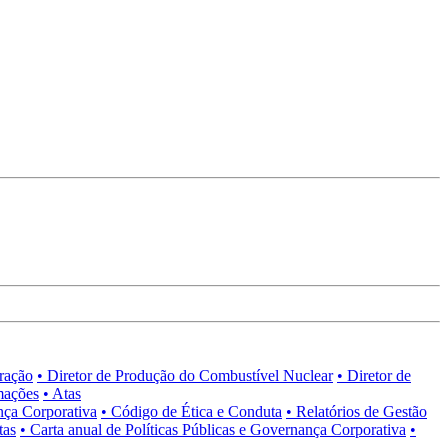
tração
• Diretor de Produção do Combustível Nuclear
• Diretor de
mações
• Atas
nça Corporativa
• Código de Ética e Conduta
• Relatórios de Gestão
tas
• Carta anual de Políticas Públicas e Governança Corporativa
•