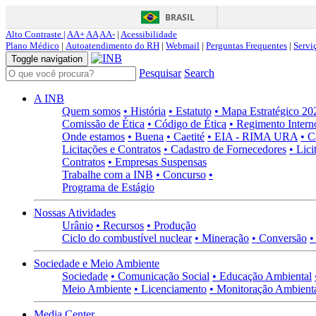
BRASIL
Alto Contraste |
AA+
AA
AA-
|
Acessibilidade
Plano Médico
|
Autoatendimento do RH
|
Webmail
|
Perguntas Frequentes
|
Servi
Toggle navigation
Pesquisar
Search
A INB
Quem somos
• História
• Estatuto
• Mapa Estratégico 2
Comissão de Ética
• Código de Ética
• Regimento Intern
Onde estamos
• Buena
• Caetité
• EIA - RIMA URA
• C
Licitações e Contratos
• Cadastro de Fornecedores
• Lici
Contratos
• Empresas Suspensas
Trabalhe com a INB
• Concurso
•
Programa de Estágio
Nossas Atividades
Urânio
• Recursos
• Produção
Ciclo do combustível nuclear
• Mineração
• Conversão
•
Sociedade e Meio Ambiente
Sociedade
• Comunicação Social
• Educação Ambiental
Meio Ambiente
• Licenciamento
• Monitoração Ambient
Media Center