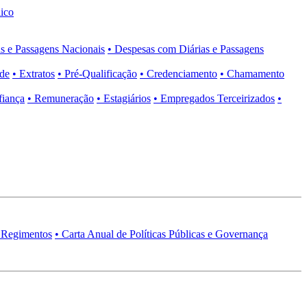
ico
s e Passagens Nacionais
• Despesas com Diárias e Passagens
ade
• Extratos
• Pré-Qualificação
• Credenciamento
• Chamamento
fiança
• Remuneração
• Estagiários
• Empregados Terceirizados
•
 Regimentos
• Carta Anual de Políticas Públicas e Governança