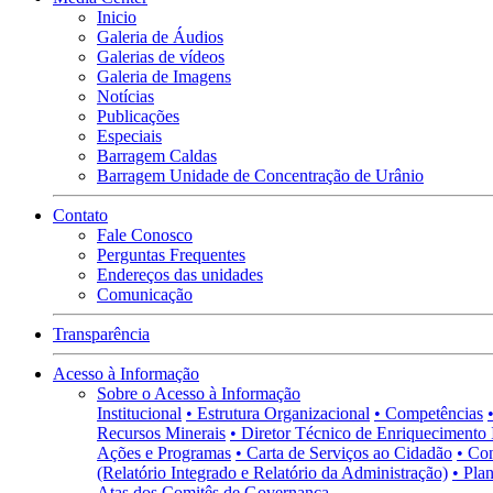
Inicio
Galeria de Áudios
Galerias de vídeos
Galeria de Imagens
Notícias
Publicações
Especiais
Barragem Caldas
Barragem Unidade de Concentração de Urânio
Contato
Fale Conosco
Perguntas Frequentes
Endereços das unidades
Comunicação
Transparência
Acesso à Informação
Sobre o Acesso à Informação
Institucional
• Estrutura Organizacional
• Competências
Recursos Minerais
• Diretor Técnico de Enriquecimento 
Ações e Programas
• Carta de Serviços ao Cidadão
• Co
(Relatório Integrado e Relatório da Administração)
• Pla
Atas dos Comitês de Governança