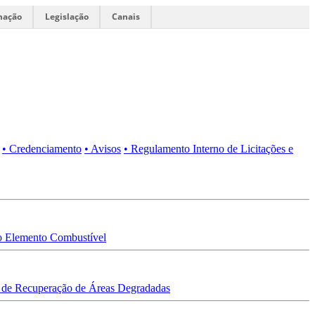
mação
Legislação
Canais
• Credenciamento
• Avisos
• Regulamento Interno de Licitações e
 Elemento Combustível
 de Recuperação de Áreas Degradadas