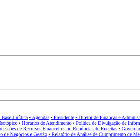
• Base Jurídica
• Agendas
• Presidente
• Diretor de Finanças e Adminis
Isotópico
• Horários de Atendimento
• Política de Divulgação de Infor
ncessões de Recursos Financeiros ou Renúncias de Receitas
• Governa
no de Negócios e Gestão
• Relatório de Análise de Cumprimento de Me