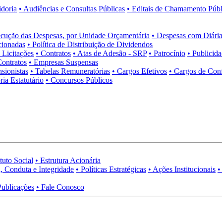
idoria
• Audiências e Consultas Públicas
• Editais de Chamamento Públ
cução das Despesas, por Unidade Orçamentária
• Despesas com Diária
cionadas
• Política de Distribuição de Dividendos
• Licitações
• Contratos
• Atas de Adesão - SRP
• Patrocínio
• Publicid
Contratos
• Empresas Suspensas
sionistas
• Tabelas Remuneratórias
• Cargos Efetivos
• Cargos de Con
ia Estatutário
• Concursos Públicos
tuto Social
• Estrutura Acionária
, Conduta e Integridade
• Políticas Estratégicas
• Ações Institucionais
•
Publicações
• Fale Conosco