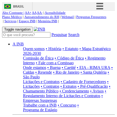
BRASIL
Alto Contraste |
AA+
AA
AA-
|
Acessibilidade
Simplifique!
Plano Médico
|
Autoatendimento do RH
|
Webmail
|
Perguntas Frequentes
|
Serviços
|
Espaço INB
|
Memória INB
|
Comunica BR
Toggle navigation
Participe
Pesquisar
Search
Acesso à informação
A INB
Legislação
Quem somos
• História
• Estatuto
• Mapa Estratégico
2026-2030
Canais
Comissão de Ética
• Código de Ética
• Regimento
Interno
• Fale com a Comissao
Onde estamos
• Buena
• Caetité
• EIA - RIMA URA
•
Caldas
• Resende
• Rio de Janeiro
• Santa Quitéria
•
São Paulo
Licitações e Contratos
• Cadastro de Fornecedores
•
Licitações
• Contratos
• Extratos
• Pré-Qualificação
•
Chamamento Público
• Credenciamento
• Avisos
•
Regulamento Interno de Licitações e Contratos
•
Empresas Suspensas
Trabalhe com a INB
• Concurso
•
Programa de Estágio