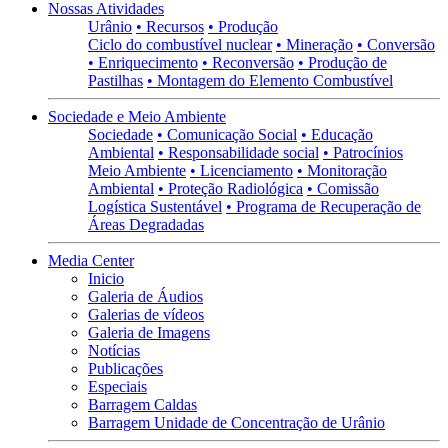
Nossas Atividades
Urânio
• Recursos
• Produção
Ciclo do combustível nuclear
• Mineração
• Conversão
• Enriquecimento
• Reconversão
• Produção de
Pastilhas
• Montagem do Elemento Combustível
Sociedade e Meio Ambiente
Sociedade
• Comunicação Social
• Educação
Ambiental
• Responsabilidade social
• Patrocínios
Meio Ambiente
• Licenciamento
• Monitoração
Ambiental
• Proteção Radiológica
• Comissão
Logística Sustentável
• Programa de Recuperação de
Áreas Degradadas
Media Center
Inicio
Galeria de Áudios
Galerias de vídeos
Galeria de Imagens
Notícias
Publicações
Especiais
Barragem Caldas
Barragem Unidade de Concentração de Urânio