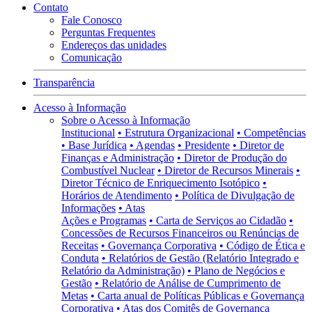
Contato
Fale Conosco
Perguntas Frequentes
Endereços das unidades
Comunicação
Transparência
Acesso à Informação
Sobre o Acesso à Informação
Institucional
• Estrutura Organizacional
• Competências
• Base Jurídica
• Agendas
• Presidente
• Diretor de
Finanças e Administração
• Diretor de Produção do
Combustível Nuclear
• Diretor de Recursos Minerais
•
Diretor Técnico de Enriquecimento Isotópico
•
Horários de Atendimento
• Política de Divulgação de
Informações
• Atas
Ações e Programas
• Carta de Serviços ao Cidadão
•
Concessões de Recursos Financeiros ou Renúncias de
Receitas
• Governança Corporativa
• Código de Ética e
Conduta
• Relatórios de Gestão (Relatório Integrado e
Relatório da Administração)
• Plano de Negócios e
Gestão
• Relatório de Análise de Cumprimento de
Metas
• Carta anual de Políticas Públicas e Governança
Corporativa
• Atas dos Comitês de Governança