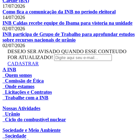
Caetité (BA)
17/07/2026
Como fica a comunicação da INB no período eleitoral
14/07/2026
INB Caldas recebe equipe do Ibama para vistoria na unidade
02/07/2026
INB participa de Grupo de Trabalho para aprofundar estudos
sobre recursos nacionais de urânio
02/07/2026
DESEJO SER AVISADO QUANDO ESSE CONTEUDO
FOR ATUALIZADO!
CADASTRAR
A INB
Quem somos
Comissão de Ética
Onde estamos
Licitações e Contratos
Trabalhe com a INB
Nossas Atividades
Urânio
Ciclo do combustível nuclear
Sociedade e Meio Ambiente
Sociedade