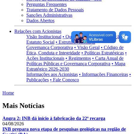
Perguntas Frequentes
Tratamento de Dados Pessoais
Sanções Administrativas
Dados Abertos
Relações com Acionistas
Visão Institucional
• Quem somos
• Administração
•
Estatuto Social
• Estrutura Acionária
Governança Corporativa
• Visão Geral
• Código de
Ética, Conduta e Integridade
• Políticas Estratégicas
•
Ações Institucionais
• Regimentos
• Carta Anual de
Políticas Públicas e Governança Corporativa
• Mapa
Estratégico 2026-2030
Informações aos Acionistas
• Informações Financeiras
•
Publicações
• Fale Conosco
Home
Mais Notícias
Angra 2: INB dá início à fabricação da 22ª recarga
04/08/2026
INB prepara nova etapa de pesquisas geológicas na região de