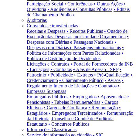
Participação Social
• Conferências
• Outras Ações
•
Ouvidoria
• Audiências e Consultas Públicas
• Editais
de Chamamento Público
Auditorias
Convênios e transferências
Receitas e Despesas
• Receitas Públicas
• Quadro de
Execução das Despesas, por Unidade Orçamentária
•
Despesas com Diárias e Passagens Nacionais
•
Despesas com Diárias e Passagens Internacionais
•
Política de Informações com Partes Relacionadas
•
Política de Distribuição de Dividendos
Licitações e Contratos
• Portal de Fornecedores da INB
• Licitações
• Contratos
• Atas de Adesão - SRP
•
Patrocínio
• Publicidade
• Extratos
• Pré-Qualificação
•
Credenciamento
• Chamamento Público
• Avisos
•
Regulamento Interno de Licitações e Contratos
•
Empresas Suspensas
Empregados Públicos
• Empregados
• Aposentados e
Pensionistas
• Tabelas Remuneratórias
• Cargos
Efetivos
• Cargos de Confiança
• Remuneração
•
Estagiários
• Empregados Terceirizados
• Remuneração
da Diretoria, Conselho e Comitê de Auditoria
Estatutário
• Concursos Públicos
Informações Classificadas
Serviço de informação ao cidadão - SIC