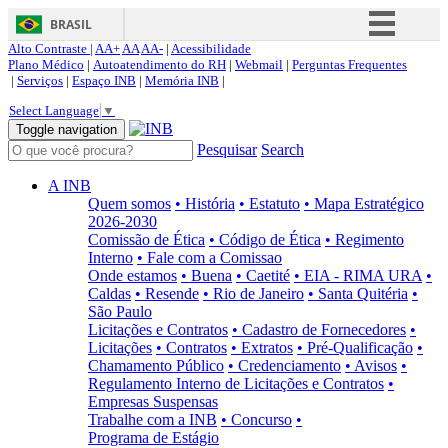
BRASIL
Alto Contraste |
AA+
AA
AA-
|
Acessibilidade
Simplifique!
Plano Médico
|
Autoatendimento do RH
|
Webmail
|
Perguntas Frequentes
|
Serviços
|
Espaço INB
|
Memória INB
|
Comunica BR
Select Language
▼
Participe
Toggle navigation
Pesquisar
Search
Acesso à informação
Legislação
A INB
Quem somos
• História
• Estatuto
• Mapa Estratégico
Canais
2026-2030
Comissão de Ética
• Código de Ética
• Regimento
Interno
• Fale com a Comissao
Onde estamos
• Buena
• Caetité
• EIA - RIMA URA
•
Caldas
• Resende
• Rio de Janeiro
• Santa Quitéria
•
São Paulo
Licitações e Contratos
• Cadastro de Fornecedores
•
Licitações
• Contratos
• Extratos
• Pré-Qualificação
•
Chamamento Público
• Credenciamento
• Avisos
•
Regulamento Interno de Licitações e Contratos
•
Empresas Suspensas
Trabalhe com a INB
• Concurso
•
Programa de Estágio