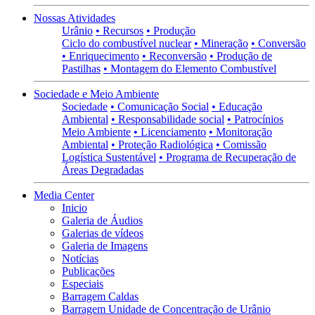
Nossas Atividades
Urânio
• Recursos
• Produção
Ciclo do combustível nuclear
• Mineração
• Conversão
• Enriquecimento
• Reconversão
• Produção de
Pastilhas
• Montagem do Elemento Combustível
Sociedade e Meio Ambiente
Sociedade
• Comunicação Social
• Educação
Ambiental
• Responsabilidade social
• Patrocínios
Meio Ambiente
• Licenciamento
• Monitoração
Ambiental
• Proteção Radiológica
• Comissão
Logística Sustentável
• Programa de Recuperação de
Áreas Degradadas
Media Center
Inicio
Galeria de Áudios
Galerias de vídeos
Galeria de Imagens
Notícias
Publicações
Especiais
Barragem Caldas
Barragem Unidade de Concentração de Urânio