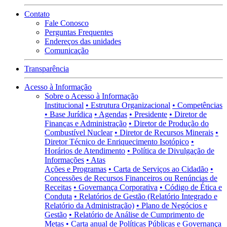
Contato
Fale Conosco
Perguntas Frequentes
Endereços das unidades
Comunicação
Transparência
Acesso à Informação
Sobre o Acesso à Informação
Institucional
• Estrutura Organizacional
• Competências
• Base Jurídica
• Agendas
• Presidente
• Diretor de
Finanças e Administração
• Diretor de Produção do
Combustível Nuclear
• Diretor de Recursos Minerais
•
Diretor Técnico de Enriquecimento Isotópico
•
Horários de Atendimento
• Política de Divulgação de
Informações
• Atas
Ações e Programas
• Carta de Serviços ao Cidadão
•
Concessões de Recursos Financeiros ou Renúncias de
Receitas
• Governança Corporativa
• Código de Ética e
Conduta
• Relatórios de Gestão (Relatório Integrado e
Relatório da Administração)
• Plano de Negócios e
Gestão
• Relatório de Análise de Cumprimento de
Metas
• Carta anual de Políticas Públicas e Governança