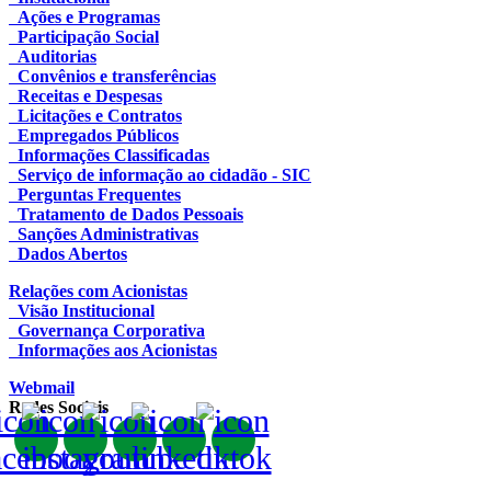
Ações e Programas
Participação Social
Auditorias
Convênios e transferências
Receitas e Despesas
Licitações e Contratos
Empregados Públicos
Informações Classificadas
Serviço de informação ao cidadão - SIC
Perguntas Frequentes
Tratamento de Dados Pessoais
Sanções Administrativas
Dados Abertos
Relações com Acionistas
Visão Institucional
Governança Corporativa
Informações aos Acionistas
Webmail
Redes Sociais