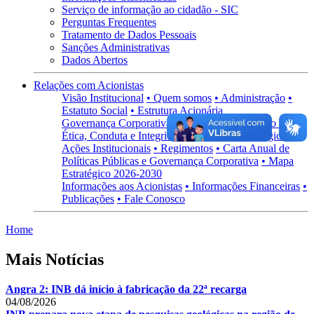
Serviço de informação ao cidadão - SIC
Perguntas Frequentes
Tratamento de Dados Pessoais
Sanções Administrativas
Dados Abertos
Relações com Acionistas
Visão Institucional
• Quem somos
• Administração
•
Estatuto Social
• Estrutura Acionária
Governança Corporativa
• Visão Geral
• Código de
Ética, Conduta e Integridade
• Políticas Estratégicas
•
Ações Institucionais
• Regimentos
• Carta Anual de
Políticas Públicas e Governança Corporativa
• Mapa
Estratégico 2026-2030
Informações aos Acionistas
• Informações Financeiras
•
Publicações
• Fale Conosco
Home
Mais Notícias
Angra 2: INB dá início à fabricação da 22ª recarga
04/08/2026