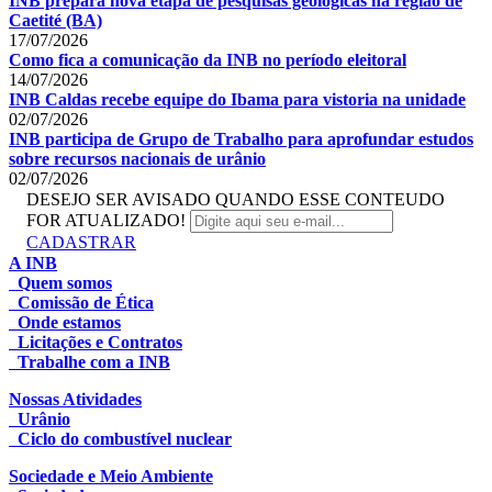
INB prepara nova etapa de pesquisas geológicas na região de
Caetité (BA)
17/07/2026
Como fica a comunicação da INB no período eleitoral
14/07/2026
INB Caldas recebe equipe do Ibama para vistoria na unidade
02/07/2026
INB participa de Grupo de Trabalho para aprofundar estudos
sobre recursos nacionais de urânio
02/07/2026
DESEJO SER AVISADO QUANDO ESSE CONTEUDO
FOR ATUALIZADO!
CADASTRAR
A INB
Quem somos
Comissão de Ética
Onde estamos
Licitações e Contratos
Trabalhe com a INB
Nossas Atividades
Urânio
Ciclo do combustível nuclear
Sociedade e Meio Ambiente