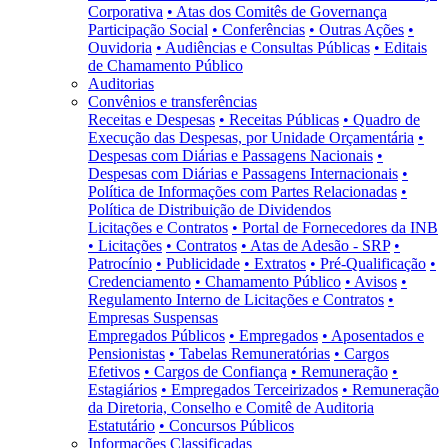
Corporativa
• Atas dos Comitês de Governança
Participação Social
• Conferências
• Outras Ações
•
Ouvidoria
• Audiências e Consultas Públicas
• Editais
de Chamamento Público
Auditorias
Convênios e transferências
Receitas e Despesas
• Receitas Públicas
• Quadro de
Execução das Despesas, por Unidade Orçamentária
•
Despesas com Diárias e Passagens Nacionais
•
Despesas com Diárias e Passagens Internacionais
•
Política de Informações com Partes Relacionadas
•
Política de Distribuição de Dividendos
Licitações e Contratos
• Portal de Fornecedores da INB
• Licitações
• Contratos
• Atas de Adesão - SRP
•
Patrocínio
• Publicidade
• Extratos
• Pré-Qualificação
•
Credenciamento
• Chamamento Público
• Avisos
•
Regulamento Interno de Licitações e Contratos
•
Empresas Suspensas
Empregados Públicos
• Empregados
• Aposentados e
Pensionistas
• Tabelas Remuneratórias
• Cargos
Efetivos
• Cargos de Confiança
• Remuneração
•
Estagiários
• Empregados Terceirizados
• Remuneração
da Diretoria, Conselho e Comitê de Auditoria
Estatutário
• Concursos Públicos
Informações Classificadas