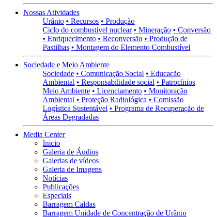
Nossas Atividades
Urânio
• Recursos
• Produção
Ciclo do combustível nuclear
• Mineração
• Conversão
• Enriquecimento
• Reconversão
• Produção de
Pastilhas
• Montagem do Elemento Combustível
Sociedade e Meio Ambiente
Sociedade
• Comunicação Social
• Educação
Ambiental
• Responsabilidade social
• Patrocínios
Meio Ambiente
• Licenciamento
• Monitoração
Ambiental
• Proteção Radiológica
• Comissão
Logística Sustentável
• Programa de Recuperação de
Áreas Degradadas
Media Center
Inicio
Galeria de Áudios
Galerias de vídeos
Galeria de Imagens
Notícias
Publicações
Especiais
Barragem Caldas
Barragem Unidade de Concentração de Urânio