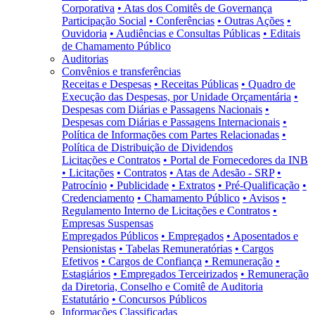
Corporativa
• Atas dos Comitês de Governança
Participação Social
• Conferências
• Outras Ações
•
Ouvidoria
• Audiências e Consultas Públicas
• Editais
de Chamamento Público
Auditorias
Convênios e transferências
Receitas e Despesas
• Receitas Públicas
• Quadro de
Execução das Despesas, por Unidade Orçamentária
•
Despesas com Diárias e Passagens Nacionais
•
Despesas com Diárias e Passagens Internacionais
•
Política de Informações com Partes Relacionadas
•
Política de Distribuição de Dividendos
Licitações e Contratos
• Portal de Fornecedores da INB
• Licitações
• Contratos
• Atas de Adesão - SRP
•
Patrocínio
• Publicidade
• Extratos
• Pré-Qualificação
•
Credenciamento
• Chamamento Público
• Avisos
•
Regulamento Interno de Licitações e Contratos
•
Empresas Suspensas
Empregados Públicos
• Empregados
• Aposentados e
Pensionistas
• Tabelas Remuneratórias
• Cargos
Efetivos
• Cargos de Confiança
• Remuneração
•
Estagiários
• Empregados Terceirizados
• Remuneração
da Diretoria, Conselho e Comitê de Auditoria
Estatutário
• Concursos Públicos
Informações Classificadas