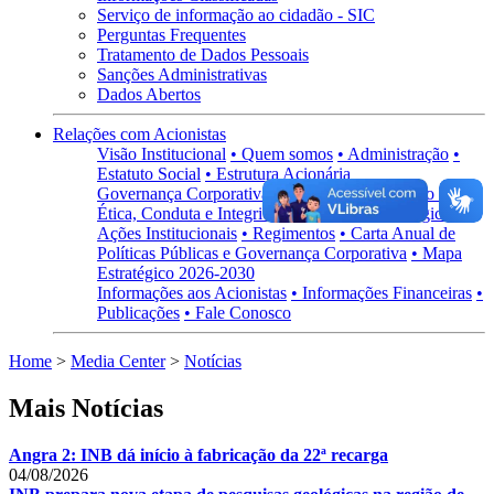
Serviço de informação ao cidadão - SIC
Perguntas Frequentes
Tratamento de Dados Pessoais
Sanções Administrativas
Dados Abertos
Relações com Acionistas
Visão Institucional
• Quem somos
• Administração
•
Estatuto Social
• Estrutura Acionária
Governança Corporativa
• Visão Geral
• Código de
Ética, Conduta e Integridade
• Políticas Estratégicas
•
Ações Institucionais
• Regimentos
• Carta Anual de
Políticas Públicas e Governança Corporativa
• Mapa
Estratégico 2026-2030
Informações aos Acionistas
• Informações Financeiras
•
Publicações
• Fale Conosco
Home
>
Media Center
>
Notícias
Mais Notícias
Angra 2: INB dá início à fabricação da 22ª recarga
04/08/2026