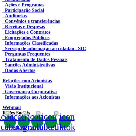
Ações e Programas
Participação Social
Auditorias
Convênios e transferências
Receitas e Despesas
Licitações e Contratos
Empregados Públicos
Informações Classificadas
Serviço de informação ao cidadão - SIC
Perguntas Frequentes
Tratamento de Dados Pessoais
Sanções Administrativas
Dados Abertos
Relações com Acionistas
Visão Institucional
Governança Corporativa
Informações aos Acionistas
Webmail
Redes Sociais