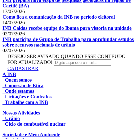
INB prepara nova etapa de pesquisas geológicas na região de
Caetité (BA)
17/07/2026
Como fica a comunicação da INB no período eleitoral
14/07/2026
INB Caldas recebe equipe do Ibama para vistoria na unidade
02/07/2026
INB participa de Grupo de Trabalho para aprofundar estudos
sobre recursos nacionais de urânio
02/07/2026
DESEJO SER AVISADO QUANDO ESSE CONTEUDO
FOR ATUALIZADO!
CADASTRAR
A INB
Quem somos
Comissão de Ética
Onde estamos
Licitações e Contratos
Trabalhe com a INB
Nossas Atividades
Urânio
Ciclo do combustível nuclear
Sociedade e Meio Ambiente