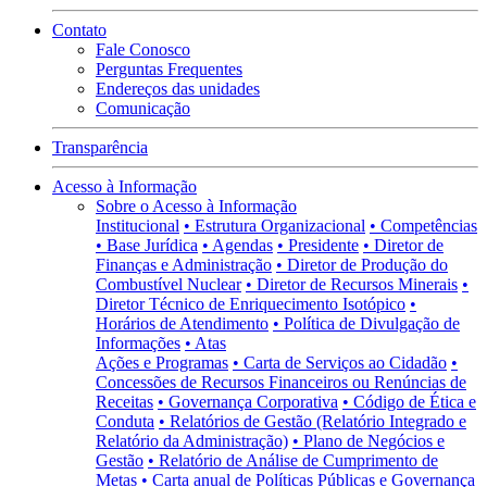
Contato
Fale Conosco
Perguntas Frequentes
Endereços das unidades
Comunicação
Transparência
Acesso à Informação
Sobre o Acesso à Informação
Institucional
• Estrutura Organizacional
• Competências
• Base Jurídica
• Agendas
• Presidente
• Diretor de
Finanças e Administração
• Diretor de Produção do
Combustível Nuclear
• Diretor de Recursos Minerais
•
Diretor Técnico de Enriquecimento Isotópico
•
Horários de Atendimento
• Política de Divulgação de
Informações
• Atas
Ações e Programas
• Carta de Serviços ao Cidadão
•
Concessões de Recursos Financeiros ou Renúncias de
Receitas
• Governança Corporativa
• Código de Ética e
Conduta
• Relatórios de Gestão (Relatório Integrado e
Relatório da Administração)
• Plano de Negócios e
Gestão
• Relatório de Análise de Cumprimento de
Metas
• Carta anual de Políticas Públicas e Governança