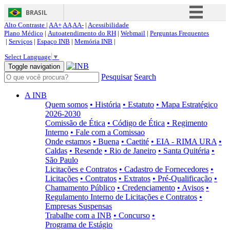
BRASIL
Alto Contraste |
AA+
AA
AA-
|
Acessibilidade
Simplifique!
Plano Médico
|
Autoatendimento do RH
|
Webmail
|
Perguntas Frequentes
|
Serviços
|
Espaço INB
|
Memória INB
|
Comunica BR
Select Language
▼
Participe
Toggle navigation
Pesquisar
Search
Acesso à informação
Legislação
A INB
Quem somos
• História
• Estatuto
• Mapa Estratégico
Canais
2026-2030
Comissão de Ética
• Código de Ética
• Regimento
Interno
• Fale com a Comissao
Onde estamos
• Buena
• Caetité
• EIA - RIMA URA
•
Caldas
• Resende
• Rio de Janeiro
• Santa Quitéria
•
São Paulo
Licitações e Contratos
• Cadastro de Fornecedores
•
Licitações
• Contratos
• Extratos
• Pré-Qualificação
•
Chamamento Público
• Credenciamento
• Avisos
•
Regulamento Interno de Licitações e Contratos
•
Empresas Suspensas
Trabalhe com a INB
• Concurso
•
Programa de Estágio