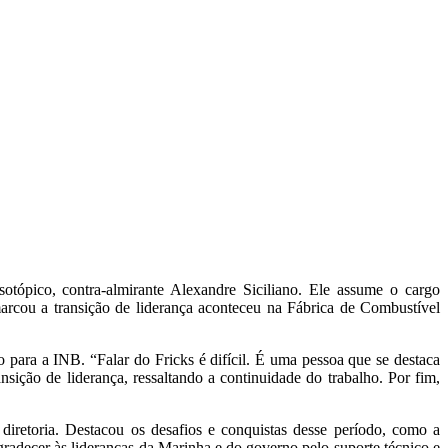
otópico, contra-almirante Alexandre Siciliano. Ele assume o cargo
arcou a transição de liderança aconteceu na Fábrica de Combustível
para a INB. “Falar do Fricks é difícil. É uma pessoa que se destaca
sição de liderança, ressaltando a continuidade do trabalho. Por fim,
diretoria. Destacou os desafios e conquistas desse período, como a
radecer às lideranças da Marinha e do governo pelo suporte técnico e