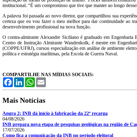
institucional. “É um compromisso que tive que manter ao longo desses
A palavra foi passada ao novo diretor, que compartilhou sua experiênc
certeza que eu vou fazer o meu melhor para dar continuidade ao trab
desenvolvimento profissional na nova função.
O contra-almirante Alexandre Siciliano é graduado em Engenharia E
Centro de Instrução Almirante Wandenkolk, é mestre em Engenhari
(COPPE/UFRJ), cursou especialização em análise de ambiente eletro
política e estratégia marítimas, pela Escola de Guerra Naval.
COMPARTILHE NAS MÍDIAS SOCIAIS:
Facebook
LinkedIn
WhatsApp
Email
Mais Notícias
Angra 2: INB dá início à fabricação da 22ª recarga
04/08/2026
INB prepara nova etapa de pesquisas geológicas na região de Cae
17/07/2026
Como fica a comunicação da INB no período eleitoral