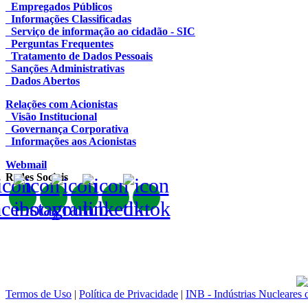
Empregados Públicos
Informações Classificadas
Serviço de informação ao cidadão - SIC
Perguntas Frequentes
Tratamento de Dados Pessoais
Sanções Administrativas
Dados Abertos
Relações com Acionistas
Visão Institucional
Governança Corporativa
Informações aos Acionistas
Webmail
Redes Sociais
Termos de Uso
|
Política de Privacidade
|
INB - Indústrias Nucleares 