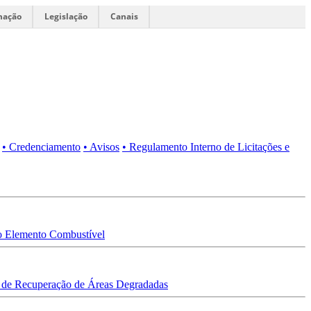
mação
Legislação
Canais
• Credenciamento
• Avisos
• Regulamento Interno de Licitações e
 Elemento Combustível
 de Recuperação de Áreas Degradadas