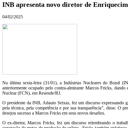
INB apresenta novo diretor de Enriquecim
04/02/2025
Na última sexta-feira (31/01), a Indústrias Nucleares do Brasil 
anteriormente ocupado pelo contra-almirante Marcos Fricks, dando 
Nuclear (FCN), em Resende/RJ.
O presidente da INB, Adauto Seixas, fez um discurso expressando gr
pela técnica, pela competência e por sua transparência”, disse. O p
desejou sucesso a Marcos Fricks em seus novos desafios.
O ex-diretor, Marcos Fricks, fez um discurso relembrando o trabal
superação de metas de produção de urânio. Fricks também enfatizou a