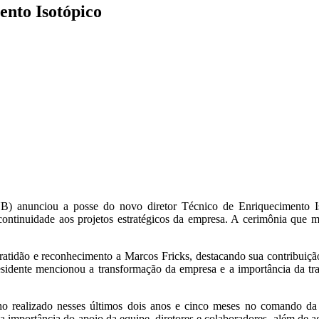
ento Isotópico
(INB) anunciou a posse do novo diretor Técnico de Enriquecimento Is
continuidade aos projetos estratégicos da empresa. A cerimônia que m
atidão e reconhecimento a Marcos Fricks, destacando sua contribuição 
residente mencionou a transformação da empresa e a importância da tran
ho realizado nesses últimos dois anos e cinco meses no comando da 
 importância do apoio da equipe, diretores e colaboradores, além de ag