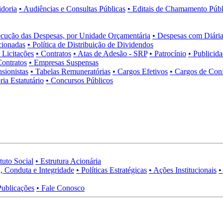
idoria
• Audiências e Consultas Públicas
• Editais de Chamamento Públ
cução das Despesas, por Unidade Orçamentária
• Despesas com Diária
cionadas
• Política de Distribuição de Dividendos
• Licitações
• Contratos
• Atas de Adesão - SRP
• Patrocínio
• Publicid
Contratos
• Empresas Suspensas
sionistas
• Tabelas Remuneratórias
• Cargos Efetivos
• Cargos de Con
ia Estatutário
• Concursos Públicos
tuto Social
• Estrutura Acionária
, Conduta e Integridade
• Políticas Estratégicas
• Ações Institucionais
•
Publicações
• Fale Conosco