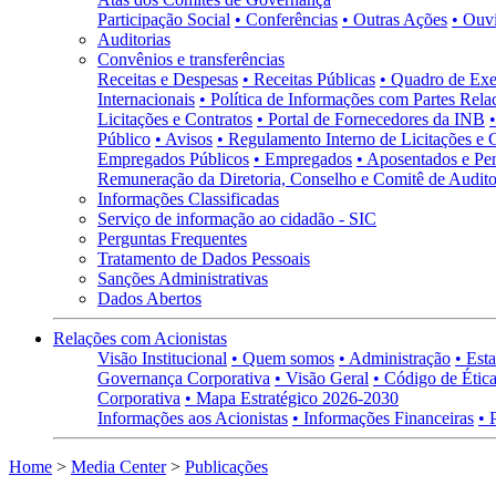
Participação Social
• Conferências
• Outras Ações
• Ouv
Auditorias
Convênios e transferências
Receitas e Despesas
• Receitas Públicas
• Quadro de Exe
Internacionais
• Política de Informações com Partes Rela
Licitações e Contratos
• Portal de Fornecedores da INB
Público
• Avisos
• Regulamento Interno de Licitações e 
Empregados Públicos
• Empregados
• Aposentados e Pen
Remuneração da Diretoria, Conselho e Comitê de Auditor
Informações Classificadas
Serviço de informação ao cidadão - SIC
Perguntas Frequentes
Tratamento de Dados Pessoais
Sanções Administrativas
Dados Abertos
Relações com Acionistas
Visão Institucional
• Quem somos
• Administração
• Esta
Governança Corporativa
• Visão Geral
• Código de Ética
Corporativa
• Mapa Estratégico 2026-2030
Informações aos Acionistas
• Informações Financeiras
• 
Home
>
Media Center
>
Publicações