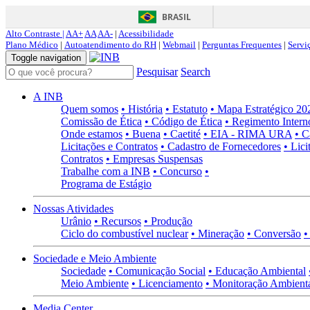
BRASIL
Alto Contraste |
AA+
AA
AA-
|
Acessibilidade
Plano Médico
|
Autoatendimento do RH
|
Webmail
|
Perguntas Frequentes
|
Servi
Toggle navigation
Pesquisar
Search
A INB
Quem somos
• História
• Estatuto
• Mapa Estratégico 2
Comissão de Ética
• Código de Ética
• Regimento Intern
Onde estamos
• Buena
• Caetité
• EIA - RIMA URA
• C
Licitações e Contratos
• Cadastro de Fornecedores
• Lici
Contratos
• Empresas Suspensas
Trabalhe com a INB
• Concurso
•
Programa de Estágio
Nossas Atividades
Urânio
• Recursos
• Produção
Ciclo do combustível nuclear
• Mineração
• Conversão
•
Sociedade e Meio Ambiente
Sociedade
• Comunicação Social
• Educação Ambiental
Meio Ambiente
• Licenciamento
• Monitoração Ambient
Media Center