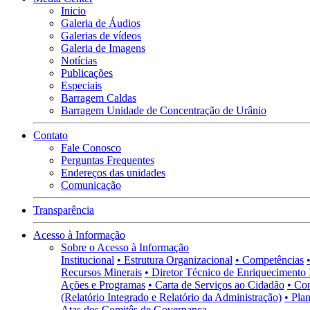
Inicio
Galeria de Áudios
Galerias de vídeos
Galeria de Imagens
Notícias
Publicações
Especiais
Barragem Caldas
Barragem Unidade de Concentração de Urânio
Contato
Fale Conosco
Perguntas Frequentes
Endereços das unidades
Comunicação
Transparência
Acesso à Informação
Sobre o Acesso à Informação
Institucional
• Estrutura Organizacional
• Competências
Recursos Minerais
• Diretor Técnico de Enriquecimento 
Ações e Programas
• Carta de Serviços ao Cidadão
• Co
(Relatório Integrado e Relatório da Administração)
• Pla
Atas dos Comitês de Governança