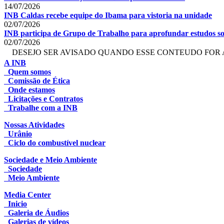
14/07/2026
INB Caldas recebe equipe do Ibama para vistoria na unidade
02/07/2026
INB participa de Grupo de Trabalho para aprofundar estudos so
02/07/2026
DESEJO SER AVISADO QUANDO ESSE CONTEUDO FOR 
A INB
Quem somos
Comissão de Ética
Onde estamos
Licitações e Contratos
Trabalhe com a INB
Nossas Atividades
Urânio
Ciclo do combustível nuclear
Sociedade e Meio Ambiente
Sociedade
Meio Ambiente
Media Center
Inicio
Galeria de Áudios
Galerias de vídeos