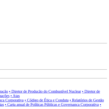
tração
• Diretor de Produção do Combustível Nuclear
• Diretor de
mações
• Atas
nça Corporativa
• Código de Ética e Conduta
• Relatórios de Gestão
tas
• Carta anual de Políticas Públicas e Governança Corporativa
•