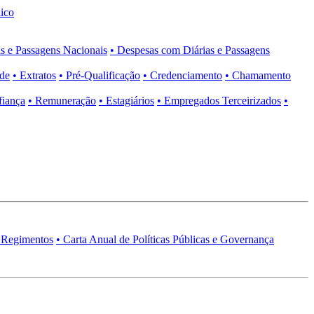
ico
s e Passagens Nacionais
• Despesas com Diárias e Passagens
ade
• Extratos
• Pré-Qualificação
• Credenciamento
• Chamamento
fiança
• Remuneração
• Estagiários
• Empregados Terceirizados
•
 Regimentos
• Carta Anual de Políticas Públicas e Governança