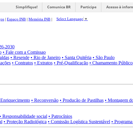
Simplifique!
Comunica BR
Participe
Acesso à infor
Select Language
▼
ços
|
Espaço INB
|
Memória INB
|
026-2030
o
• Fale com a Comissao
aldas
• Resende
• Rio de Janeiro
• Santa Quitéria
• São Paulo
tações
• Contratos
• Extratos
• Pré-Qualificação
• Chamamento Público
 Enriquecimento
• Reconversão
• Produção de Pastilhas
• Montagem do
• Responsabilidade social
• Patrocínios
al
• Proteção Radiológica
• Comissão Logística Sustentável
• Programa