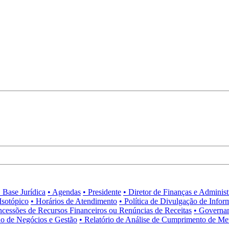
• Base Jurídica
• Agendas
• Presidente
• Diretor de Finanças e Adminis
Isotópico
• Horários de Atendimento
• Política de Divulgação de Infor
ncessões de Recursos Financeiros ou Renúncias de Receitas
• Governa
no de Negócios e Gestão
• Relatório de Análise de Cumprimento de Me