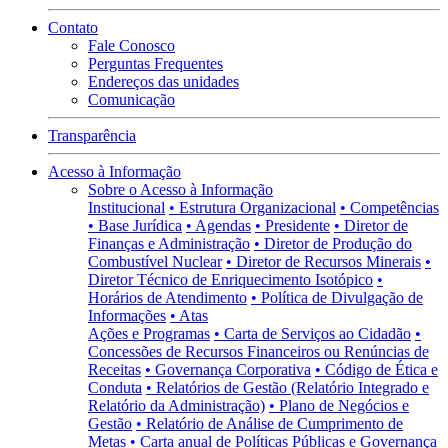
Contato
Fale Conosco
Perguntas Frequentes
Endereços das unidades
Comunicação
Transparência
Acesso à Informação
Sobre o Acesso à Informação
Institucional
• Estrutura Organizacional
• Competências
• Base Jurídica
• Agendas
• Presidente
• Diretor de
Finanças e Administração
• Diretor de Produção do
Combustível Nuclear
• Diretor de Recursos Minerais
•
Diretor Técnico de Enriquecimento Isotópico
•
Horários de Atendimento
• Política de Divulgação de
Informações
• Atas
Ações e Programas
• Carta de Serviços ao Cidadão
•
Concessões de Recursos Financeiros ou Renúncias de
Receitas
• Governança Corporativa
• Código de Ética e
Conduta
• Relatórios de Gestão (Relatório Integrado e
Relatório da Administração)
• Plano de Negócios e
Gestão
• Relatório de Análise de Cumprimento de
Metas
• Carta anual de Políticas Públicas e Governança