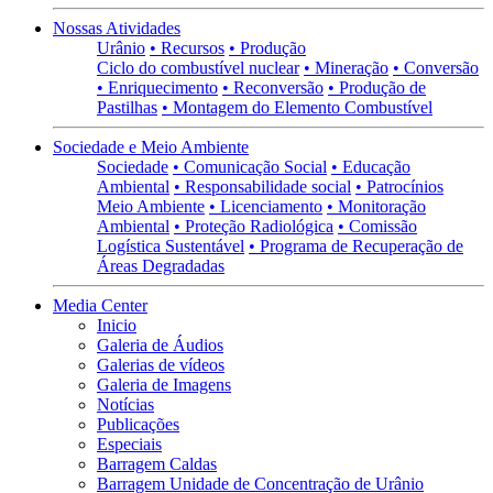
Nossas Atividades
Urânio
• Recursos
• Produção
Ciclo do combustível nuclear
• Mineração
• Conversão
• Enriquecimento
• Reconversão
• Produção de
Pastilhas
• Montagem do Elemento Combustível
Sociedade e Meio Ambiente
Sociedade
• Comunicação Social
• Educação
Ambiental
• Responsabilidade social
• Patrocínios
Meio Ambiente
• Licenciamento
• Monitoração
Ambiental
• Proteção Radiológica
• Comissão
Logística Sustentável
• Programa de Recuperação de
Áreas Degradadas
Media Center
Inicio
Galeria de Áudios
Galerias de vídeos
Galeria de Imagens
Notícias
Publicações
Especiais
Barragem Caldas
Barragem Unidade de Concentração de Urânio