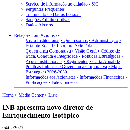
Serviço de informação ao cidadão - SIC
Perguntas Frequentes
Tratamento de Dados Pessoais
Sanções Administrativas
Dados Abertos
Relações com Acionistas
Visão Institucional
• Quem somos
• Administração
•
Estatuto Social
• Estrutura Acionária
Governança Corporativa
• Visão Geral
• Código de
Ética, Conduta e Integridade
• Políticas Estratégicas
•
Ações Institucionais
• Regimentos
• Carta Anual de
Políticas Públicas e Governança Corporativa
• Mapa
Estratégico 2026-2030
Informações aos Acionistas
• Informações Financeiras
•
Publicações
• Fale Conosco
Home
>
Media Center
>
Lista
INB apresenta novo diretor de
Enriquecimento Isotópico
04/02/2025