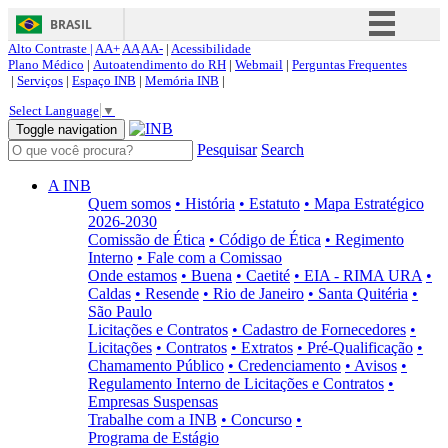
BRASIL
Alto Contraste |
AA+
AA
AA-
|
Acessibilidade
Simplifique!
Plano Médico
|
Autoatendimento do RH
|
Webmail
|
Perguntas Frequentes
|
Serviços
|
Espaço INB
|
Memória INB
|
Comunica BR
Select Language
▼
Participe
Toggle navigation
Pesquisar
Search
Acesso à informação
Legislação
A INB
Quem somos
• História
• Estatuto
• Mapa Estratégico
Canais
2026-2030
Comissão de Ética
• Código de Ética
• Regimento
Interno
• Fale com a Comissao
Onde estamos
• Buena
• Caetité
• EIA - RIMA URA
•
Caldas
• Resende
• Rio de Janeiro
• Santa Quitéria
•
São Paulo
Licitações e Contratos
• Cadastro de Fornecedores
•
Licitações
• Contratos
• Extratos
• Pré-Qualificação
•
Chamamento Público
• Credenciamento
• Avisos
•
Regulamento Interno de Licitações e Contratos
•
Empresas Suspensas
Trabalhe com a INB
• Concurso
•
Programa de Estágio