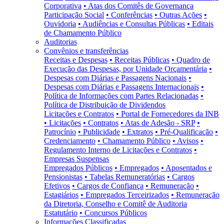
Corporativa
• Atas dos Comitês de Governança
Participação Social
• Conferências
• Outras Ações
•
Ouvidoria
• Audiências e Consultas Públicas
• Editais
de Chamamento Público
Auditorias
Convênios e transferências
Receitas e Despesas
• Receitas Públicas
• Quadro de
Execução das Despesas, por Unidade Orçamentária
•
Despesas com Diárias e Passagens Nacionais
•
Despesas com Diárias e Passagens Internacionais
•
Política de Informações com Partes Relacionadas
•
Política de Distribuição de Dividendos
Licitações e Contratos
• Portal de Fornecedores da INB
• Licitações
• Contratos
• Atas de Adesão - SRP
•
Patrocínio
• Publicidade
• Extratos
• Pré-Qualificação
•
Credenciamento
• Chamamento Público
• Avisos
•
Regulamento Interno de Licitações e Contratos
•
Empresas Suspensas
Empregados Públicos
• Empregados
• Aposentados e
Pensionistas
• Tabelas Remuneratórias
• Cargos
Efetivos
• Cargos de Confiança
• Remuneração
•
Estagiários
• Empregados Terceirizados
• Remuneração
da Diretoria, Conselho e Comitê de Auditoria
Estatutário
• Concursos Públicos
Informações Classificadas