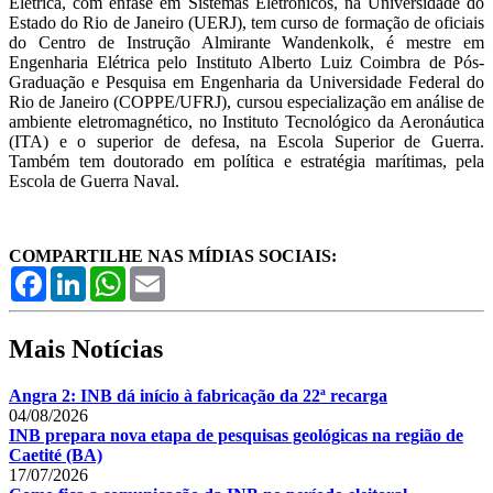
Elétrica, com ênfase em Sistemas Eletrônicos, na Universidade do
Estado do Rio de Janeiro (UERJ), tem curso de formação de oficiais
do Centro de Instrução Almirante Wandenkolk, é mestre em
Engenharia Elétrica pelo Instituto Alberto Luiz Coimbra de Pós-
Graduação e Pesquisa em Engenharia da Universidade Federal do
Rio de Janeiro (COPPE/UFRJ), cursou especialização em análise de
ambiente eletromagnético, no Instituto Tecnológico da Aeronáutica
(ITA) e o superior de defesa, na Escola Superior de Guerra.
Também tem doutorado em política e estratégia marítimas, pela
Escola de Guerra Naval.
COMPARTILHE NAS MÍDIAS SOCIAIS:
Facebook
LinkedIn
WhatsApp
Email
Mais Notícias
Angra 2: INB dá início à fabricação da 22ª recarga
04/08/2026
INB prepara nova etapa de pesquisas geológicas na região de
Caetité (BA)
17/07/2026