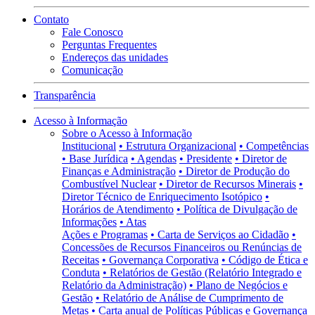
Contato
Fale Conosco
Perguntas Frequentes
Endereços das unidades
Comunicação
Transparência
Acesso à Informação
Sobre o Acesso à Informação
Institucional
• Estrutura Organizacional
• Competências
• Base Jurídica
• Agendas
• Presidente
• Diretor de
Finanças e Administração
• Diretor de Produção do
Combustível Nuclear
• Diretor de Recursos Minerais
•
Diretor Técnico de Enriquecimento Isotópico
•
Horários de Atendimento
• Política de Divulgação de
Informações
• Atas
Ações e Programas
• Carta de Serviços ao Cidadão
•
Concessões de Recursos Financeiros ou Renúncias de
Receitas
• Governança Corporativa
• Código de Ética e
Conduta
• Relatórios de Gestão (Relatório Integrado e
Relatório da Administração)
• Plano de Negócios e
Gestão
• Relatório de Análise de Cumprimento de
Metas
• Carta anual de Políticas Públicas e Governança