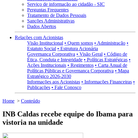
Serviço de informação ao cidadão - SIC
Perguntas Frequentes
Tratamento de Dados Pessoais
Sanções Administrativas
Dados Abertos
Relações com Acionistas
Visão Institucional
• Quem somos
• Administração
•
Estatuto Social
• Estrutura Acionária
Governança Corporativa
• Visão Geral
• Código de
Ética, Conduta e Integridade
• Políticas Estratégicas
•
Ações Institucionais
• Regimentos
• Carta Anual de
Políticas Públicas e Governança Corporativa
• Mapa
Estratégico 2026-2030
Informações aos Acionistas
• Informações Financeiras
•
Publicações
• Fale Conosco
Home
>
Conteúdo
INB Caldas recebe equipe do Ibama para
vistoria na unidade