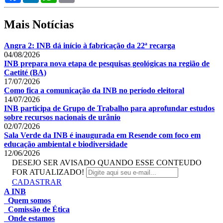
Mais Notícias
Angra 2: INB dá início à fabricação da 22ª recarga
04/08/2026
INB prepara nova etapa de pesquisas geológicas na região de
Caetité (BA)
17/07/2026
Como fica a comunicação da INB no período eleitoral
14/07/2026
INB participa de Grupo de Trabalho para aprofundar estudos
sobre recursos nacionais de urânio
02/07/2026
Sala Verde da INB é inaugurada em Resende com foco em
educação ambiental e biodiversidade
12/06/2026
DESEJO SER AVISADO QUANDO ESSE CONTEUDO
FOR ATUALIZADO!
CADASTRAR
A INB
Quem somos
Comissão de Ética
Onde estamos