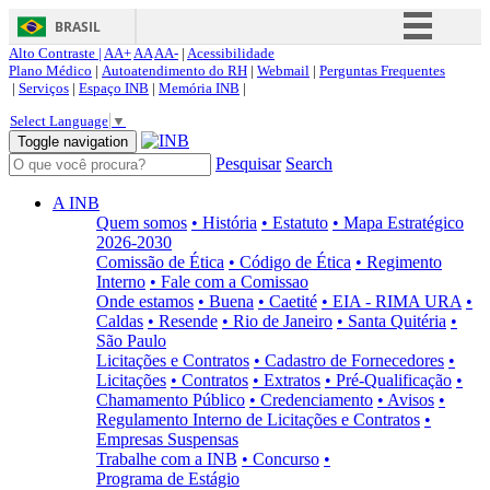
BRASIL
Alto Contraste |
AA+
AA
AA-
|
Acessibilidade
Simplifique!
Plano Médico
|
Autoatendimento do RH
|
Webmail
|
Perguntas Frequentes
|
Serviços
|
Espaço INB
|
Memória INB
|
Comunica BR
Select Language
▼
Participe
Toggle navigation
Pesquisar
Search
Acesso à informação
Legislação
A INB
Quem somos
• História
• Estatuto
• Mapa Estratégico
Canais
2026-2030
Comissão de Ética
• Código de Ética
• Regimento
Interno
• Fale com a Comissao
Onde estamos
• Buena
• Caetité
• EIA - RIMA URA
•
Caldas
• Resende
• Rio de Janeiro
• Santa Quitéria
•
São Paulo
Licitações e Contratos
• Cadastro de Fornecedores
•
Licitações
• Contratos
• Extratos
• Pré-Qualificação
•
Chamamento Público
• Credenciamento
• Avisos
•
Regulamento Interno de Licitações e Contratos
•
Empresas Suspensas
Trabalhe com a INB
• Concurso
•
Programa de Estágio