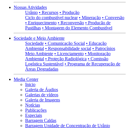
Nossas Atividades
Urânio
• Recursos
• Produção
Ciclo do combustível nuclear
• Mineração
• Conversão
• Enriquecimento
• Reconversão
• Produção de
Pastilhas
• Montagem do Elemento Combustível
Sociedade e Meio Ambiente
Sociedade
• Comunicação Social
• Educação
Ambiental
• Responsabilidade social
• Patrocínios
Meio Ambiente
• Licenciamento
• Monitoração
Ambiental
• Proteção Radiológica
• Comissão
Logística Sustentável
• Programa de Recuperação de
Áreas Degradadas
Media Center
Inicio
Galeria de Áudios
Galerias de vídeos
Galeria de Imagens
Notícias
Publicações
Especiais
Barragem Caldas
Barragem Unidade de Concentração de Urânio