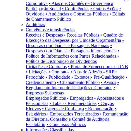
Corporativa
• Atas dos Comitês de Governança
Participação Social
• Conferências
• Outras Ações
•
Ouvidoria
• Audiências e Consultas Públicas
• Editais
de Chamamento Público
Auditorias
Convênios e transferências
Receitas e Despesas
• Receitas Públicas
• Quadro de
Execução das Despesas, por Unidade Orçamentária
•
Despesas com Diárias e Passagens Nacionais
•
Despesas com Diárias e Passagens Internacionais
•
Política de Informações com Partes Relacionadas
•
Política de Distribuição de Dividendos
Licitações e Contratos
• Portal de Fornecedores da INB
• Licitações
• Contratos
• Atas de Adesão - SRP
•
Patrocínio
• Publicidade
• Extratos
• Pré-Qualificação
•
Credenciamento
• Chamamento Público
• Avisos
•
Regulamento Interno de Licitações e Contratos
•
Empresas Suspensas
Empregados Públicos
• Empregados
• Aposentados e
Pensionistas
• Tabelas Remuneratórias
• Cargos
Efetivos
• Cargos de Confiança
• Remuneração
•
Estagiários
• Empregados Terceirizados
• Remuneração
da Diretoria, Conselho e Comitê de Auditoria
Estatutário
• Concursos Públicos
Informações Classificadas