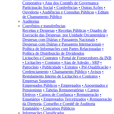
Corporativa
• Atas dos Comitês de Governança
Participação Social
• Conferências
• Outras Ações
•
Ouvidoria
• Audiências e Consultas Públicas
• Editais
de Chamamento Público
Auditorias
Convênios e transferências
Receitas e Despesas
• Receitas Públicas
• Quadro de
Execução das Despesas, por Unidade Orçamentária
•
Despesas com Diárias e Passagens Nacionais
•
Despesas com Diárias e Passagens Internacionais
•
Política de Informações com Partes Relacionadas
•
Política de Distribuição de Dividendos
Licitações e Contratos
• Portal de Fornecedores da INB
• Licitações
• Contratos
• Atas de Adesão - SRP
•
Patrocínio
• Publicidade
• Extratos
• Pré-Qualificação
•
Credenciamento
• Chamamento Público
• Avisos
•
Regulamento Interno de Licitações e Contratos
•
Empresas Suspensas
Empregados Públicos
• Empregados
• Aposentados e
Pensionistas
• Tabelas Remuneratórias
• Cargos
Efetivos
• Cargos de Confiança
• Remuneração
•
Estagiários
• Empregados Terceirizados
• Remuneração
da Diretoria, Conselho e Comitê de Auditoria
Estatutário
• Concursos Públicos
Informações Classificadas