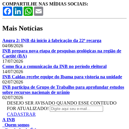
COMPARTILHE NAS MÍDIAS SOCIAIS:
Facebook
LinkedIn
WhatsApp
Email
Mais Notícias
Angra 2: INB dá início à fabricação da 22ª recarga
04/08/2026
INB prepara nova etapa de pesquisas geológicas na região de
Caetité (BA)
17/07/2026
Como fica a comunicação da INB no período eleitoral
14/07/2026
INB Caldas recebe equipe do Ibama para vistoria na unidade
02/07/2026
INB participa de Grupo de Trabalho para aprofundar estudos
sobre recursos nacionais de urânio
02/07/2026
DESEJO SER AVISADO QUANDO ESSE CONTEUDO
FOR ATUALIZADO!
CADASTRAR
A INB
Quem somos