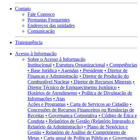
Contato
Fale Conosco
Perguntas Frequentes
Endereços das unidades
Comunicação
Transparência
Acesso à Informação
Sobre o Acesso à Informação
Institucional
• Estrutura Organizacional
• Competências
• Base Jurídica
• Agendas
• Presidente
• Diretor de
Finanças e Administração
• Diretor de Produção do
Combustível Nuclear
• Diretor de Recursos Minerais
•
Diretor Técnico de Enriquecimento Isotópico
•
Horários de Atendimento
• Política de Divulgação de
Informações
• Atas
Ações e Programas
• Carta de Serviços ao Cidadão
•
Concessões de Recursos Financeiros ou Renúncias de
Receitas
• Governança Corporativa
• Código de Ética e
Conduta
• Relatórios de Gestão (Relatório Integrado e
Relatório da Administração)
• Plano de Negócios e
Gestão
• Relatório de Análise de Cumprimento de
Metas
• Carta anual de Políticas Públicas e Governança