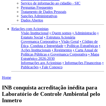
Serviço de informação ao cidadão - SIC
Perguntas Frequentes
Tratamento de Dados Pessoais
Sanções Administrativas
Dados Abertos
Relações com Acionistas
Visão Institucional
• Quem somos
• Administração
•
Estatuto Social
• Estrutura Acionária
Governança Corporativa
• Visão Geral
• Código de
Ética, Conduta e Integridade
• Políticas Estratégicas
•
Ações Institucionais
• Regimentos
• Carta Anual de
Políticas Públicas e Governança Corporativa
• Mapa
Estratégico 2026-2030
Informações aos Acionistas
• Informações Financeiras
•
Publicações
• Fale Conosco
Home
INB conquista acreditação inédita para
Laboratório de Controle Ambiental pelo
Inmetro