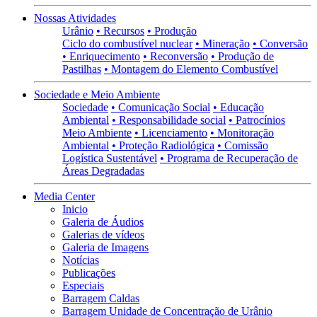
Nossas Atividades
Urânio
• Recursos
• Produção
Ciclo do combustível nuclear
• Mineração
• Conversão
• Enriquecimento
• Reconversão
• Produção de
Pastilhas
• Montagem do Elemento Combustível
Sociedade e Meio Ambiente
Sociedade
• Comunicação Social
• Educação
Ambiental
• Responsabilidade social
• Patrocínios
Meio Ambiente
• Licenciamento
• Monitoração
Ambiental
• Proteção Radiológica
• Comissão
Logística Sustentável
• Programa de Recuperação de
Áreas Degradadas
Media Center
Inicio
Galeria de Áudios
Galerias de vídeos
Galeria de Imagens
Notícias
Publicações
Especiais
Barragem Caldas
Barragem Unidade de Concentração de Urânio