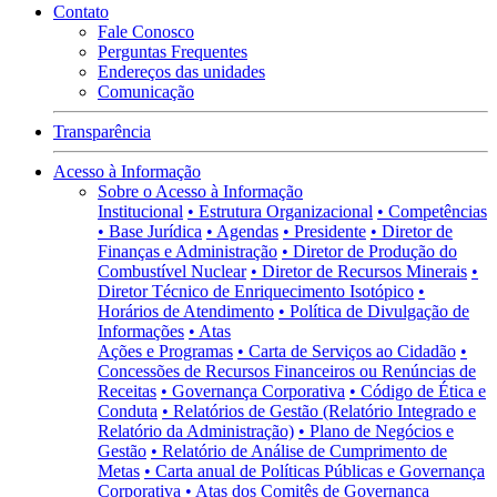
Contato
Fale Conosco
Perguntas Frequentes
Endereços das unidades
Comunicação
Transparência
Acesso à Informação
Sobre o Acesso à Informação
Institucional
• Estrutura Organizacional
• Competências
• Base Jurídica
• Agendas
• Presidente
• Diretor de
Finanças e Administração
• Diretor de Produção do
Combustível Nuclear
• Diretor de Recursos Minerais
•
Diretor Técnico de Enriquecimento Isotópico
•
Horários de Atendimento
• Política de Divulgação de
Informações
• Atas
Ações e Programas
• Carta de Serviços ao Cidadão
•
Concessões de Recursos Financeiros ou Renúncias de
Receitas
• Governança Corporativa
• Código de Ética e
Conduta
• Relatórios de Gestão (Relatório Integrado e
Relatório da Administração)
• Plano de Negócios e
Gestão
• Relatório de Análise de Cumprimento de
Metas
• Carta anual de Políticas Públicas e Governança
Corporativa
• Atas dos Comitês de Governança