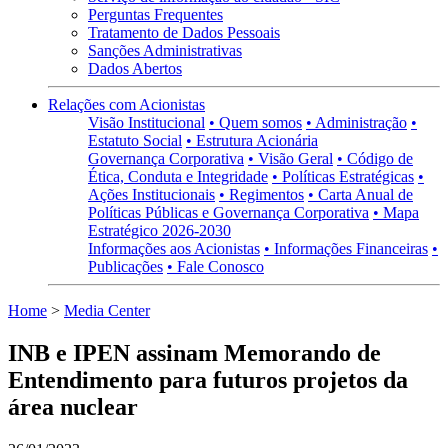
Perguntas Frequentes
Tratamento de Dados Pessoais
Sanções Administrativas
Dados Abertos
Relações com Acionistas
Visão Institucional
• Quem somos
• Administração
•
Estatuto Social
• Estrutura Acionária
Governança Corporativa
• Visão Geral
• Código de
Ética, Conduta e Integridade
• Políticas Estratégicas
•
Ações Institucionais
• Regimentos
• Carta Anual de
Políticas Públicas e Governança Corporativa
• Mapa
Estratégico 2026-2030
Informações aos Acionistas
• Informações Financeiras
•
Publicações
• Fale Conosco
Home
>
Media Center
INB e IPEN assinam Memorando de
Entendimento para futuros projetos da
área nuclear