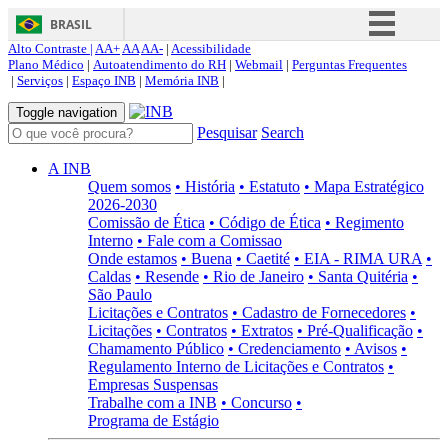
BRASIL
Alto Contraste |
AA+
AA
AA-
|
Acessibilidade
Simplifique!
Plano Médico
|
Autoatendimento do RH
|
Webmail
|
Perguntas Frequentes
|
Serviços
|
Espaço INB
|
Memória INB
|
Comunica BR
Toggle navigation
Participe
Pesquisar
Search
Acesso à informação
A INB
Legislação
Quem somos
• História
• Estatuto
• Mapa Estratégico
2026-2030
Canais
Comissão de Ética
• Código de Ética
• Regimento
Interno
• Fale com a Comissao
Onde estamos
• Buena
• Caetité
• EIA - RIMA URA
•
Caldas
• Resende
• Rio de Janeiro
• Santa Quitéria
•
São Paulo
Licitações e Contratos
• Cadastro de Fornecedores
•
Licitações
• Contratos
• Extratos
• Pré-Qualificação
•
Chamamento Público
• Credenciamento
• Avisos
•
Regulamento Interno de Licitações e Contratos
•
Empresas Suspensas
Trabalhe com a INB
• Concurso
•
Programa de Estágio