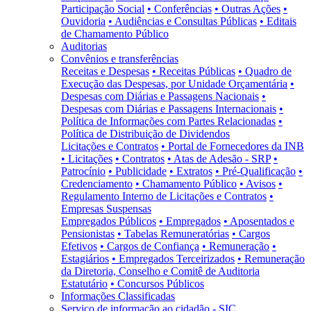
Participação Social
• Conferências
• Outras Ações
•
Ouvidoria
• Audiências e Consultas Públicas
• Editais
de Chamamento Público
Auditorias
Convênios e transferências
Receitas e Despesas
• Receitas Públicas
• Quadro de
Execução das Despesas, por Unidade Orçamentária
•
Despesas com Diárias e Passagens Nacionais
•
Despesas com Diárias e Passagens Internacionais
•
Política de Informações com Partes Relacionadas
•
Política de Distribuição de Dividendos
Licitações e Contratos
• Portal de Fornecedores da INB
• Licitações
• Contratos
• Atas de Adesão - SRP
•
Patrocínio
• Publicidade
• Extratos
• Pré-Qualificação
•
Credenciamento
• Chamamento Público
• Avisos
•
Regulamento Interno de Licitações e Contratos
•
Empresas Suspensas
Empregados Públicos
• Empregados
• Aposentados e
Pensionistas
• Tabelas Remuneratórias
• Cargos
Efetivos
• Cargos de Confiança
• Remuneração
•
Estagiários
• Empregados Terceirizados
• Remuneração
da Diretoria, Conselho e Comitê de Auditoria
Estatutário
• Concursos Públicos
Informações Classificadas
Serviço de informação ao cidadão - SIC