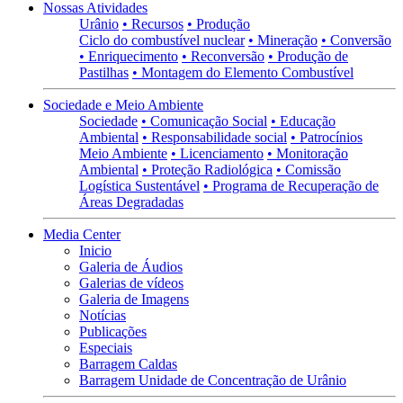
Nossas Atividades
Urânio
• Recursos
• Produção
Ciclo do combustível nuclear
• Mineração
• Conversão
• Enriquecimento
• Reconversão
• Produção de
Pastilhas
• Montagem do Elemento Combustível
Sociedade e Meio Ambiente
Sociedade
• Comunicação Social
• Educação
Ambiental
• Responsabilidade social
• Patrocínios
Meio Ambiente
• Licenciamento
• Monitoração
Ambiental
• Proteção Radiológica
• Comissão
Logística Sustentável
• Programa de Recuperação de
Áreas Degradadas
Media Center
Inicio
Galeria de Áudios
Galerias de vídeos
Galeria de Imagens
Notícias
Publicações
Especiais
Barragem Caldas
Barragem Unidade de Concentração de Urânio