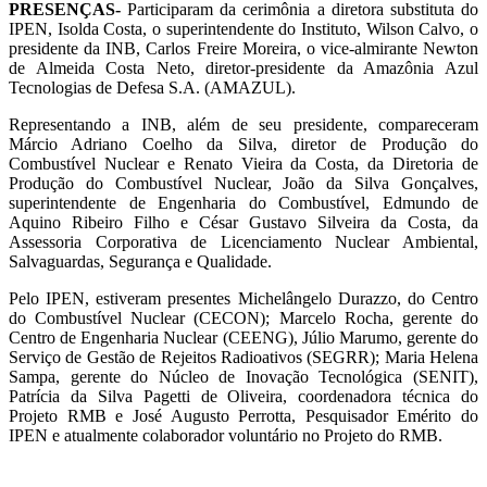
PRESENÇAS-
Participaram da cerimônia a diretora substituta do
IPEN, Isolda Costa, o superintendente do Instituto, Wilson Calvo, o
presidente da INB, Carlos Freire Moreira, o vice-almirante Newton
de Almeida Costa Neto, diretor-presidente da Amazônia Azul
Tecnologias de Defesa S.A. (AMAZUL).
Representando a INB, além de seu presidente, compareceram
Márcio Adriano Coelho da Silva, diretor de Produção do
Combustível Nuclear e Renato Vieira da Costa, da Diretoria de
Produção do Combustível Nuclear, João da Silva Gonçalves,
superintendente de Engenharia do Combustível, Edmundo de
Aquino Ribeiro Filho e César Gustavo Silveira da Costa, da
Assessoria Corporativa de Licenciamento Nuclear Ambiental,
Salvaguardas, Segurança e Qualidade.
Pelo IPEN, estiveram presentes Michelângelo Durazzo, do Centro
do Combustível Nuclear (CECON); Marcelo Rocha, gerente do
Centro de Engenharia Nuclear (CEENG), Júlio Marumo, gerente do
Serviço de Gestão de Rejeitos Radioativos (SEGRR); Maria Helena
Sampa, gerente do Núcleo de Inovação Tecnológica (SENIT),
Patrícia da Silva Pagetti de Oliveira, coordenadora técnica do
Projeto RMB e José Augusto Perrotta, Pesquisador Emérito do
IPEN e atualmente colaborador voluntário no Projeto do RMB.