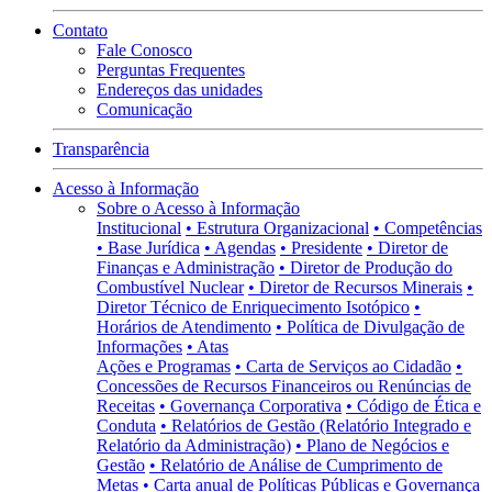
Contato
Fale Conosco
Perguntas Frequentes
Endereços das unidades
Comunicação
Transparência
Acesso à Informação
Sobre o Acesso à Informação
Institucional
• Estrutura Organizacional
• Competências
• Base Jurídica
• Agendas
• Presidente
• Diretor de
Finanças e Administração
• Diretor de Produção do
Combustível Nuclear
• Diretor de Recursos Minerais
•
Diretor Técnico de Enriquecimento Isotópico
•
Horários de Atendimento
• Política de Divulgação de
Informações
• Atas
Ações e Programas
• Carta de Serviços ao Cidadão
•
Concessões de Recursos Financeiros ou Renúncias de
Receitas
• Governança Corporativa
• Código de Ética e
Conduta
• Relatórios de Gestão (Relatório Integrado e
Relatório da Administração)
• Plano de Negócios e
Gestão
• Relatório de Análise de Cumprimento de
Metas
• Carta anual de Políticas Públicas e Governança