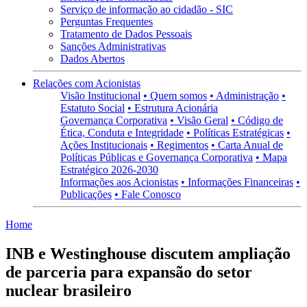
Serviço de informação ao cidadão - SIC
Perguntas Frequentes
Tratamento de Dados Pessoais
Sanções Administrativas
Dados Abertos
Relações com Acionistas
Visão Institucional
• Quem somos
• Administração
•
Estatuto Social
• Estrutura Acionária
Governança Corporativa
• Visão Geral
• Código de
Ética, Conduta e Integridade
• Políticas Estratégicas
•
Ações Institucionais
• Regimentos
• Carta Anual de
Políticas Públicas e Governança Corporativa
• Mapa
Estratégico 2026-2030
Informações aos Acionistas
• Informações Financeiras
•
Publicações
• Fale Conosco
Home
INB e Westinghouse discutem ampliação
de parceria para expansão do setor
nuclear brasileiro