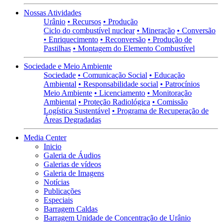
Nossas Atividades
Urânio
• Recursos
• Produção
Ciclo do combustível nuclear
• Mineração
• Conversão
• Enriquecimento
• Reconversão
• Produção de
Pastilhas
• Montagem do Elemento Combustível
Sociedade e Meio Ambiente
Sociedade
• Comunicação Social
• Educação
Ambiental
• Responsabilidade social
• Patrocínios
Meio Ambiente
• Licenciamento
• Monitoração
Ambiental
• Proteção Radiológica
• Comissão
Logística Sustentável
• Programa de Recuperação de
Áreas Degradadas
Media Center
Inicio
Galeria de Áudios
Galerias de vídeos
Galeria de Imagens
Notícias
Publicações
Especiais
Barragem Caldas
Barragem Unidade de Concentração de Urânio