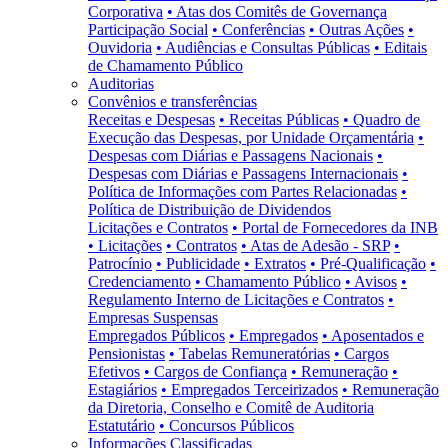
Corporativa
• Atas dos Comitês de Governança
Participação Social
• Conferências
• Outras Ações
•
Ouvidoria
• Audiências e Consultas Públicas
• Editais
de Chamamento Público
Auditorias
Convênios e transferências
Receitas e Despesas
• Receitas Públicas
• Quadro de
Execução das Despesas, por Unidade Orçamentária
•
Despesas com Diárias e Passagens Nacionais
•
Despesas com Diárias e Passagens Internacionais
•
Política de Informações com Partes Relacionadas
•
Política de Distribuição de Dividendos
Licitações e Contratos
• Portal de Fornecedores da INB
• Licitações
• Contratos
• Atas de Adesão - SRP
•
Patrocínio
• Publicidade
• Extratos
• Pré-Qualificação
•
Credenciamento
• Chamamento Público
• Avisos
•
Regulamento Interno de Licitações e Contratos
•
Empresas Suspensas
Empregados Públicos
• Empregados
• Aposentados e
Pensionistas
• Tabelas Remuneratórias
• Cargos
Efetivos
• Cargos de Confiança
• Remuneração
•
Estagiários
• Empregados Terceirizados
• Remuneração
da Diretoria, Conselho e Comitê de Auditoria
Estatutário
• Concursos Públicos
Informações Classificadas