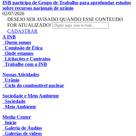
INB participa de Grupo de Trabalho para aprofundar estudos
sobre recursos nacionais de urânio
02/07/2026
DESEJO SER AVISADO QUANDO ESSE CONTEUDO
FOR ATUALIZADO!
CADASTRAR
A INB
Quem somos
Comissão de Ética
Onde estamos
Licitações e Contratos
Trabalhe com a INB
Nossas Atividades
Urânio
Ciclo do combustível nuclear
Sociedade e Meio Ambiente
Sociedade
Meio Ambiente
Media Center
Inicio
Galeria de Áudios
Galerias de vídeos