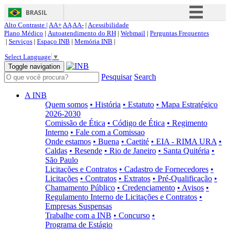
BRASIL
Alto Contraste |
AA+
AA
AA-
|
Acessibilidade
Simplifique!
Plano Médico
|
Autoatendimento do RH
|
Webmail
|
Perguntas Frequentes
|
Serviços
|
Espaço INB
|
Memória INB
|
Comunica BR
Select Language
▼
Participe
Toggle navigation
Pesquisar
Search
Acesso à informação
Legislação
A INB
Quem somos
• História
• Estatuto
• Mapa Estratégico
Canais
2026-2030
Comissão de Ética
• Código de Ética
• Regimento
Interno
• Fale com a Comissao
Onde estamos
• Buena
• Caetité
• EIA - RIMA URA
•
Caldas
• Resende
• Rio de Janeiro
• Santa Quitéria
•
São Paulo
Licitações e Contratos
• Cadastro de Fornecedores
•
Licitações
• Contratos
• Extratos
• Pré-Qualificação
•
Chamamento Público
• Credenciamento
• Avisos
•
Regulamento Interno de Licitações e Contratos
•
Empresas Suspensas
Trabalhe com a INB
• Concurso
•
Programa de Estágio