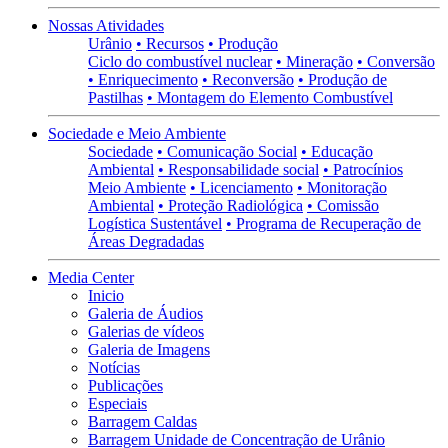
Nossas Atividades
Urânio
• Recursos
• Produção
Ciclo do combustível nuclear
• Mineração
• Conversão
• Enriquecimento
• Reconversão
• Produção de
Pastilhas
• Montagem do Elemento Combustível
Sociedade e Meio Ambiente
Sociedade
• Comunicação Social
• Educação
Ambiental
• Responsabilidade social
• Patrocínios
Meio Ambiente
• Licenciamento
• Monitoração
Ambiental
• Proteção Radiológica
• Comissão
Logística Sustentável
• Programa de Recuperação de
Áreas Degradadas
Media Center
Inicio
Galeria de Áudios
Galerias de vídeos
Galeria de Imagens
Notícias
Publicações
Especiais
Barragem Caldas
Barragem Unidade de Concentração de Urânio