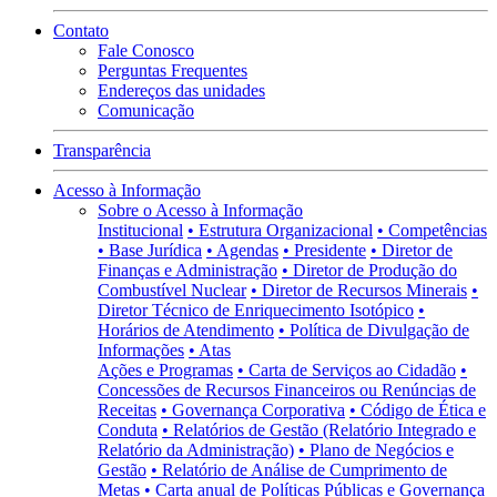
Contato
Fale Conosco
Perguntas Frequentes
Endereços das unidades
Comunicação
Transparência
Acesso à Informação
Sobre o Acesso à Informação
Institucional
• Estrutura Organizacional
• Competências
• Base Jurídica
• Agendas
• Presidente
• Diretor de
Finanças e Administração
• Diretor de Produção do
Combustível Nuclear
• Diretor de Recursos Minerais
•
Diretor Técnico de Enriquecimento Isotópico
•
Horários de Atendimento
• Política de Divulgação de
Informações
• Atas
Ações e Programas
• Carta de Serviços ao Cidadão
•
Concessões de Recursos Financeiros ou Renúncias de
Receitas
• Governança Corporativa
• Código de Ética e
Conduta
• Relatórios de Gestão (Relatório Integrado e
Relatório da Administração)
• Plano de Negócios e
Gestão
• Relatório de Análise de Cumprimento de
Metas
• Carta anual de Políticas Públicas e Governança