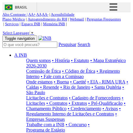
BRASIL
Alto Contraste |
AA+
AA
AA-
|
Acessibilidade
Simplifique!
Plano Médico
|
Autoatendimento do RH
|
Webmail
|
Perguntas Frequentes
|
Serviços
|
Espaço INB
|
Memória INB
|
Comunica BR
Select Language
▼
Participe
Toggle navigation
Pesquisar
Search
Acesso à informação
Legislação
A INB
Quem somos
• História
• Estatuto
• Mapa Estratégico
Canais
2026-2030
Comissão de Ética
• Código de Ética
• Regimento
Interno
• Fale com a Comissao
Onde estamos
• Buena
• Caetité
• EIA - RIMA URA
•
Caldas
• Resende
• Rio de Janeiro
• Santa Quitéria
•
São Paulo
Licitações e Contratos
• Cadastro de Fornecedores
•
Licitações
• Contratos
• Extratos
• Pré-Qualificação
•
Chamamento Público
• Credenciamento
• Avisos
•
Regulamento Interno de Licitações e Contratos
•
Empresas Suspensas
Trabalhe com a INB
• Concurso
•
Programa de Estágio