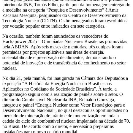
interino da INB, Tomás Filho, participou da homenagem entregando
a medalha na categoria “Pesquisa e Desenvolvimento” à Amir
Zacarias Mesquita, pesquisador do Centro de Desenvolvimento da
Tecnologia Nuclear (CDTN). Os homenageados foram escolhidos
por votação popular entre indicados em sete categorias.
Na ocasião, também foram anunciados os vencedores do
Hackapower 2025 – Olimpíadas Nucleares Brasileiras promovidas
pela ABDAN. Após seis meses de mentorias, três equipes foram
premiadas por projetos aplicáveis nas áreas de energia,
sustentabilidade e preservação de alimentos, demonstrando o
potencial de inovação e de transferência de conhecimento no setor
nuclear.
No dia 21, pela manhã, foi inaugurada na Câmara dos Deputados a
exposição “A História da Energia Nuclear no Brasil e suas
Aplicações no Cotidiano da Sociedade Brasileira”. À tarde, a
programação seguiu com a realização de painéis sobre o setor. O
diretor do Combustível Nuclear da INB, Reinaldo Gonzaga,
integrou o painel “Energia Nuclear como Vetor Estratégico para o
Desenvolvimento Nacional”, no qual destacou as oportunidades no
mercado de mineração de urânio e de modernização em toda a
cadeia do ciclo do combustível nuclear, implantada na década de 70,
no Brasil. De acordo com o diretor, é necessário preparar as
instalações para o novo cenário mundial.