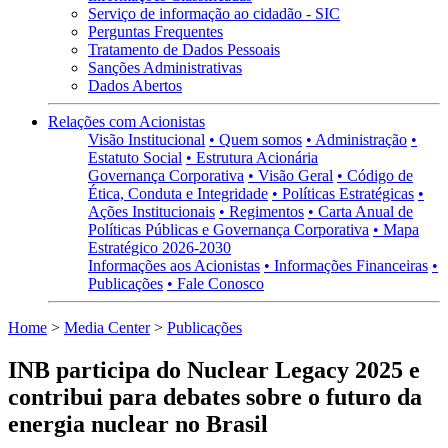
Serviço de informação ao cidadão - SIC
Perguntas Frequentes
Tratamento de Dados Pessoais
Sanções Administrativas
Dados Abertos
Relações com Acionistas
Visão Institucional
• Quem somos
• Administração
•
Estatuto Social
• Estrutura Acionária
Governança Corporativa
• Visão Geral
• Código de
Ética, Conduta e Integridade
• Políticas Estratégicas
•
Ações Institucionais
• Regimentos
• Carta Anual de
Políticas Públicas e Governança Corporativa
• Mapa
Estratégico 2026-2030
Informações aos Acionistas
• Informações Financeiras
•
Publicações
• Fale Conosco
Home
>
Media Center
>
Publicações
INB participa do Nuclear Legacy 2025 e
contribui para debates sobre o futuro da
energia nuclear no Brasil