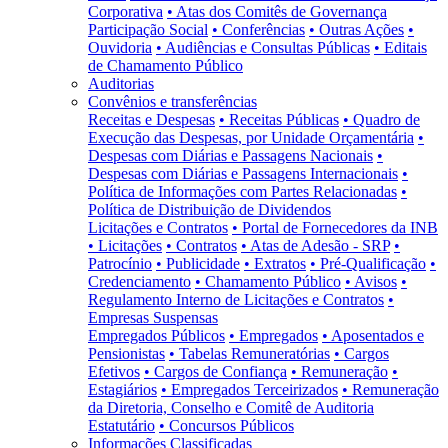
Corporativa
• Atas dos Comitês de Governança
Participação Social
• Conferências
• Outras Ações
•
Ouvidoria
• Audiências e Consultas Públicas
• Editais
de Chamamento Público
Auditorias
Convênios e transferências
Receitas e Despesas
• Receitas Públicas
• Quadro de
Execução das Despesas, por Unidade Orçamentária
•
Despesas com Diárias e Passagens Nacionais
•
Despesas com Diárias e Passagens Internacionais
•
Política de Informações com Partes Relacionadas
•
Política de Distribuição de Dividendos
Licitações e Contratos
• Portal de Fornecedores da INB
• Licitações
• Contratos
• Atas de Adesão - SRP
•
Patrocínio
• Publicidade
• Extratos
• Pré-Qualificação
•
Credenciamento
• Chamamento Público
• Avisos
•
Regulamento Interno de Licitações e Contratos
•
Empresas Suspensas
Empregados Públicos
• Empregados
• Aposentados e
Pensionistas
• Tabelas Remuneratórias
• Cargos
Efetivos
• Cargos de Confiança
• Remuneração
•
Estagiários
• Empregados Terceirizados
• Remuneração
da Diretoria, Conselho e Comitê de Auditoria
Estatutário
• Concursos Públicos
Informações Classificadas