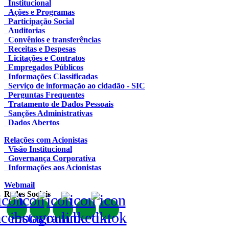
Institucional
Ações e Programas
Participação Social
Auditorias
Convênios e transferências
Receitas e Despesas
Licitações e Contratos
Empregados Públicos
Informações Classificadas
Serviço de informação ao cidadão - SIC
Perguntas Frequentes
Tratamento de Dados Pessoais
Sanções Administrativas
Dados Abertos
Relações com Acionistas
Visão Institucional
Governança Corporativa
Informações aos Acionistas
Webmail
Redes Sociais