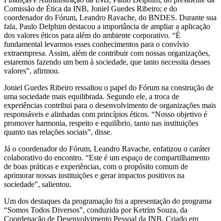
Comissão de Ética da INB, Joniel Guedes Ribeiro; e do
coordenador do Fórum, Leandro Ravache, do BNDES. Durante sua
fala, Paulo Delphim destacou a importância de ampliar a aplicação
dos valores éticos para além do ambiente corporativo. “É
fundamental levarmos esses conhecimentos para o convívio
extraempresa. Assim, além de contribuir com nossas organizações,
estaremos fazendo um bem à sociedade, que tanto necessita desses
valores”, afirmou.
Joniel Guedes Ribeiro ressaltou o papel do Fórum na construção de
uma sociedade mais equilibrada. Segundo ele, a troca de
experiências contribui para o desenvolvimento de organizações mais
responsáveis e alinhadas com princípios éticos. “Nosso objetivo é
promover harmonia, respeito e equilíbrio, tanto nas instituições
quanto nas relações sociais”, disse.
Já o coordenador do Fórum, Leandro Ravache, enfatizou o caráter
colaborativo do encontro. “Este é um espaço de compartilhamento
de boas práticas e experiências, com o propósito comum de
aprimorar nossas instituições e gerar impactos positivos na
sociedade”, salientou.
Um dos destaques da programação foi a apresentação do programa
“Somos Todos Diversos”, conduzida por Ketrim Souza, da
Coordenação de Desenvolvimento Pessoal da INB. Criado em