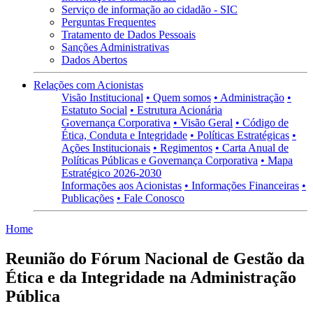
Serviço de informação ao cidadão - SIC
Perguntas Frequentes
Tratamento de Dados Pessoais
Sanções Administrativas
Dados Abertos
Relações com Acionistas
Visão Institucional
• Quem somos
• Administração
•
Estatuto Social
• Estrutura Acionária
Governança Corporativa
• Visão Geral
• Código de
Ética, Conduta e Integridade
• Políticas Estratégicas
•
Ações Institucionais
• Regimentos
• Carta Anual de
Políticas Públicas e Governança Corporativa
• Mapa
Estratégico 2026-2030
Informações aos Acionistas
• Informações Financeiras
•
Publicações
• Fale Conosco
Home
Reunião do Fórum Nacional de Gestão da
Ética e da Integridade na Administração
Pública