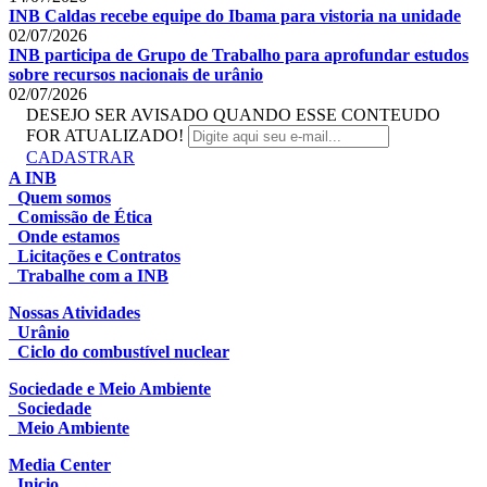
INB Caldas recebe equipe do Ibama para vistoria na unidade
02/07/2026
INB participa de Grupo de Trabalho para aprofundar estudos
sobre recursos nacionais de urânio
02/07/2026
DESEJO SER AVISADO QUANDO ESSE CONTEUDO
FOR ATUALIZADO!
CADASTRAR
A INB
Quem somos
Comissão de Ética
Onde estamos
Licitações e Contratos
Trabalhe com a INB
Nossas Atividades
Urânio
Ciclo do combustível nuclear
Sociedade e Meio Ambiente
Sociedade
Meio Ambiente
Media Center
Inicio