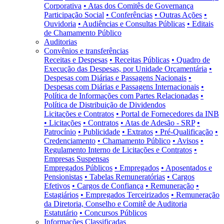
Corporativa
• Atas dos Comitês de Governança
Participação Social
• Conferências
• Outras Ações
•
Ouvidoria
• Audiências e Consultas Públicas
• Editais
de Chamamento Público
Auditorias
Convênios e transferências
Receitas e Despesas
• Receitas Públicas
• Quadro de
Execução das Despesas, por Unidade Orçamentária
•
Despesas com Diárias e Passagens Nacionais
•
Despesas com Diárias e Passagens Internacionais
•
Política de Informações com Partes Relacionadas
•
Política de Distribuição de Dividendos
Licitações e Contratos
• Portal de Fornecedores da INB
• Licitações
• Contratos
• Atas de Adesão - SRP
•
Patrocínio
• Publicidade
• Extratos
• Pré-Qualificação
•
Credenciamento
• Chamamento Público
• Avisos
•
Regulamento Interno de Licitações e Contratos
•
Empresas Suspensas
Empregados Públicos
• Empregados
• Aposentados e
Pensionistas
• Tabelas Remuneratórias
• Cargos
Efetivos
• Cargos de Confiança
• Remuneração
•
Estagiários
• Empregados Terceirizados
• Remuneração
da Diretoria, Conselho e Comitê de Auditoria
Estatutário
• Concursos Públicos
Informações Classificadas