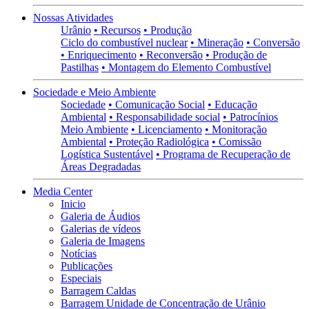
Nossas Atividades
Urânio
• Recursos
• Produção
Ciclo do combustível nuclear
• Mineração
• Conversão
• Enriquecimento
• Reconversão
• Produção de
Pastilhas
• Montagem do Elemento Combustível
Sociedade e Meio Ambiente
Sociedade
• Comunicação Social
• Educação
Ambiental
• Responsabilidade social
• Patrocínios
Meio Ambiente
• Licenciamento
• Monitoração
Ambiental
• Proteção Radiológica
• Comissão
Logística Sustentável
• Programa de Recuperação de
Áreas Degradadas
Media Center
Inicio
Galeria de Áudios
Galerias de vídeos
Galeria de Imagens
Notícias
Publicações
Especiais
Barragem Caldas
Barragem Unidade de Concentração de Urânio