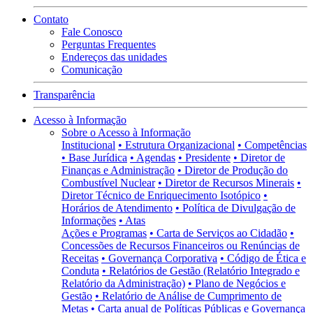
Contato
Fale Conosco
Perguntas Frequentes
Endereços das unidades
Comunicação
Transparência
Acesso à Informação
Sobre o Acesso à Informação
Institucional
• Estrutura Organizacional
• Competências
• Base Jurídica
• Agendas
• Presidente
• Diretor de
Finanças e Administração
• Diretor de Produção do
Combustível Nuclear
• Diretor de Recursos Minerais
•
Diretor Técnico de Enriquecimento Isotópico
•
Horários de Atendimento
• Política de Divulgação de
Informações
• Atas
Ações e Programas
• Carta de Serviços ao Cidadão
•
Concessões de Recursos Financeiros ou Renúncias de
Receitas
• Governança Corporativa
• Código de Ética e
Conduta
• Relatórios de Gestão (Relatório Integrado e
Relatório da Administração)
• Plano de Negócios e
Gestão
• Relatório de Análise de Cumprimento de
Metas
• Carta anual de Políticas Públicas e Governança