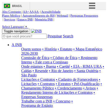
BRASIL
Alto Contraste |
AA+
AA
AA-
|
Acessibilidade
Simplifique!
Plano Médico
|
Autoatendimento do RH
|
Webmail
|
Perguntas Frequentes
|
Serviços
|
Espaço INB
|
Memória INB
|
Comunica BR
Select Language
▼
Participe
Toggle navigation
Pesquisar
Search
Acesso à informação
Legislação
A INB
Quem somos
• História
• Estatuto
• Mapa Estratégico
Canais
2026-2030
Comissão de Ética
• Código de Ética
• Regimento
Interno
• Fale com a Comissao
Onde estamos
• Buena
• Caetité
• EIA - RIMA URA
•
Caldas
• Resende
• Rio de Janeiro
• Santa Quitéria
•
São Paulo
Licitações e Contratos
• Cadastro de Fornecedores
•
Licitações
• Contratos
• Extratos
• Pré-Qualificação
•
Chamamento Público
• Credenciamento
• Avisos
•
Regulamento Interno de Licitações e Contratos
•
Empresas Suspensas
Trabalhe com a INB
• Concurso
•
Programa de Estágio