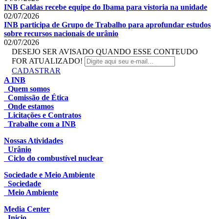
INB Caldas recebe equipe do Ibama para vistoria na unidade
02/07/2026
INB participa de Grupo de Trabalho para aprofundar estudos
sobre recursos nacionais de urânio
02/07/2026
DESEJO SER AVISADO QUANDO ESSE CONTEUDO
FOR ATUALIZADO!
CADASTRAR
A INB
Quem somos
Comissão de Ética
Onde estamos
Licitações e Contratos
Trabalhe com a INB
Nossas Atividades
Urânio
Ciclo do combustível nuclear
Sociedade e Meio Ambiente
Sociedade
Meio Ambiente
Media Center
Inicio