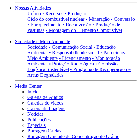
Nossas Atividades
Urânio
• Recursos
• Produção
Ciclo do combustível nuclear
• Mineração
• Conversão
• Enriquecimento
• Reconversão
• Produção de
Pastilhas
• Montagem do Elemento Combustível
Sociedade e Meio Ambiente
Sociedade
• Comunicação Social
• Educação
Ambiental
• Responsabilidade social
• Patrocínios
Meio Ambiente
• Licenciamento
• Monitoração
Ambiental
• Proteção Radiológica
• Comissão
Logística Sustentável
• Programa de Recuperação de
Áreas Degradadas
Media Center
Inicio
Galeria de Áudios
Galerias de vídeos
Galeria de Imagens
Notícias
Publicações
Especiais
Barragem Caldas
Barragem Unidade de Concentração de Urânio