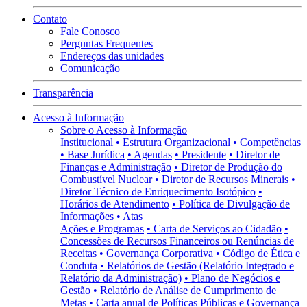
Contato
Fale Conosco
Perguntas Frequentes
Endereços das unidades
Comunicação
Transparência
Acesso à Informação
Sobre o Acesso à Informação
Institucional
• Estrutura Organizacional
• Competências
• Base Jurídica
• Agendas
• Presidente
• Diretor de
Finanças e Administração
• Diretor de Produção do
Combustível Nuclear
• Diretor de Recursos Minerais
•
Diretor Técnico de Enriquecimento Isotópico
•
Horários de Atendimento
• Política de Divulgação de
Informações
• Atas
Ações e Programas
• Carta de Serviços ao Cidadão
•
Concessões de Recursos Financeiros ou Renúncias de
Receitas
• Governança Corporativa
• Código de Ética e
Conduta
• Relatórios de Gestão (Relatório Integrado e
Relatório da Administração)
• Plano de Negócios e
Gestão
• Relatório de Análise de Cumprimento de
Metas
• Carta anual de Políticas Públicas e Governança