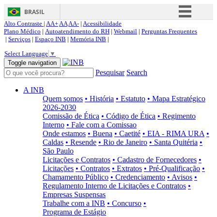
BRASIL
Alto Contraste |
AA+
AA
AA-
|
Acessibilidade
Simplifique!
Plano Médico
|
Autoatendimento do RH
|
Webmail
|
Perguntas Frequentes
|
Serviços
|
Espaço INB
|
Memória INB
|
Comunica BR
Select Language
▼
Participe
Toggle navigation
Pesquisar
Search
Acesso à informação
Legislação
A INB
Quem somos
• História
• Estatuto
• Mapa Estratégico
Canais
2026-2030
Comissão de Ética
• Código de Ética
• Regimento
Interno
• Fale com a Comissao
Onde estamos
• Buena
• Caetité
• EIA - RIMA URA
•
Caldas
• Resende
• Rio de Janeiro
• Santa Quitéria
•
São Paulo
Licitações e Contratos
• Cadastro de Fornecedores
•
Licitações
• Contratos
• Extratos
• Pré-Qualificação
•
Chamamento Público
• Credenciamento
• Avisos
•
Regulamento Interno de Licitações e Contratos
•
Empresas Suspensas
Trabalhe com a INB
• Concurso
•
Programa de Estágio