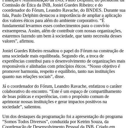
Comissão de Ética da INB, Joniel Guedes Ribeiro; e do
coordenador do Fórum, Leandro Ravache, do BNDES. Durante sua
fala, Paulo Delphim destacou a importância de ampliar a aplicação
dos valores éticos para além do ambiente corporativo. “É
fundamental levarmos esses conhecimentos para o convívio
extraempresa. Assim, além de contribuir com nossas organizações,
estaremos fazendo um bem à sociedade, que tanto necessita desses
valores”, afirmou.
Joniel Guedes Ribeiro ressaltou o papel do Fórum na construção de
uma sociedade mais equilibrada. Segundo ele, a troca de
experiências contribui para o desenvolvimento de organizações mais
responsáveis e alinhadas com princípios éticos. “Nosso objetivo é
promover harmonia, respeito e equilíbrio, tanto nas instituições
quanto nas relações sociais”, disse.
Já o coordenador do Fórum, Leandro Ravache, enfatizou o caráter
colaborativo do encontro. “Este é um espaço de compartilhamento
de boas práticas e experiências, com o propósito comum de
aprimorar nossas instituições e gerar impactos positivos na
sociedade”, salientou.
Um dos destaques da programação foi a apresentação do programa
“Somos Todos Diversos”, conduzida por Ketrim Souza, da
Coordenação de Desenvolvimento Pessoal da INB. Criado em