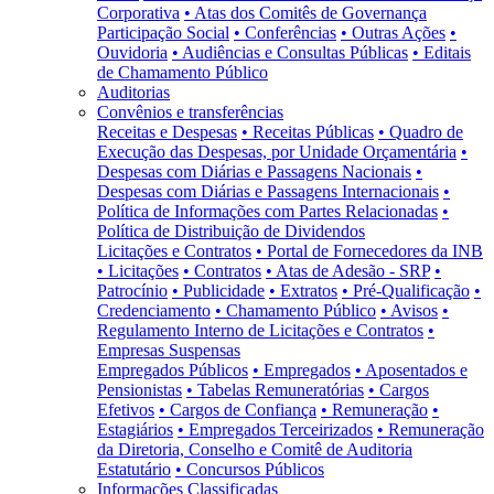
Corporativa
• Atas dos Comitês de Governança
Participação Social
• Conferências
• Outras Ações
•
Ouvidoria
• Audiências e Consultas Públicas
• Editais
de Chamamento Público
Auditorias
Convênios e transferências
Receitas e Despesas
• Receitas Públicas
• Quadro de
Execução das Despesas, por Unidade Orçamentária
•
Despesas com Diárias e Passagens Nacionais
•
Despesas com Diárias e Passagens Internacionais
•
Política de Informações com Partes Relacionadas
•
Política de Distribuição de Dividendos
Licitações e Contratos
• Portal de Fornecedores da INB
• Licitações
• Contratos
• Atas de Adesão - SRP
•
Patrocínio
• Publicidade
• Extratos
• Pré-Qualificação
•
Credenciamento
• Chamamento Público
• Avisos
•
Regulamento Interno de Licitações e Contratos
•
Empresas Suspensas
Empregados Públicos
• Empregados
• Aposentados e
Pensionistas
• Tabelas Remuneratórias
• Cargos
Efetivos
• Cargos de Confiança
• Remuneração
•
Estagiários
• Empregados Terceirizados
• Remuneração
da Diretoria, Conselho e Comitê de Auditoria
Estatutário
• Concursos Públicos
Informações Classificadas