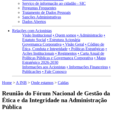
Serviço de informação ao cidadão - SIC
Perguntas Frequentes
Tratamento de Dados Pessoais
Sanções Administrativas
Dados Abertos
Relações com Acionistas
Visão Institucional
• Quem somos
• Administração
•
Estatuto Social
• Estrutura Acionária
Governança Corporativa
• Visão Geral
• Código de
Ética, Conduta e Integridade
• Políticas Estratégicas
•
Ações Institucionais
• Regimentos
• Carta Anual de
Políticas Públicas e Governança Corporativa
• Mapa
Estratégico 2026-2030
Informações aos Acionistas
• Informações Financeiras
•
Publicações
• Fale Conosco
Home
>
A INB
>
Onde estamos
>
Caldas
Reunião do Fórum Nacional de Gestão da
Ética e da Integridade na Administração
Pública