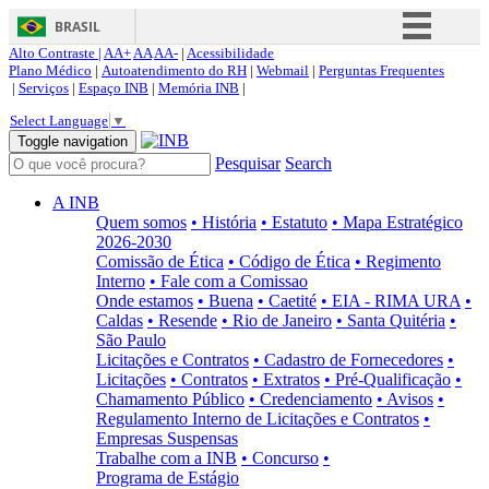
BRASIL
Alto Contraste |
AA+
AA
AA-
|
Acessibilidade
Simplifique!
Plano Médico
|
Autoatendimento do RH
|
Webmail
|
Perguntas Frequentes
|
Serviços
|
Espaço INB
|
Memória INB
|
Comunica BR
Select Language
▼
Participe
Toggle navigation
Pesquisar
Search
Acesso à informação
Legislação
A INB
Quem somos
• História
• Estatuto
• Mapa Estratégico
Canais
2026-2030
Comissão de Ética
• Código de Ética
• Regimento
Interno
• Fale com a Comissao
Onde estamos
• Buena
• Caetité
• EIA - RIMA URA
•
Caldas
• Resende
• Rio de Janeiro
• Santa Quitéria
•
São Paulo
Licitações e Contratos
• Cadastro de Fornecedores
•
Licitações
• Contratos
• Extratos
• Pré-Qualificação
•
Chamamento Público
• Credenciamento
• Avisos
•
Regulamento Interno de Licitações e Contratos
•
Empresas Suspensas
Trabalhe com a INB
• Concurso
•
Programa de Estágio