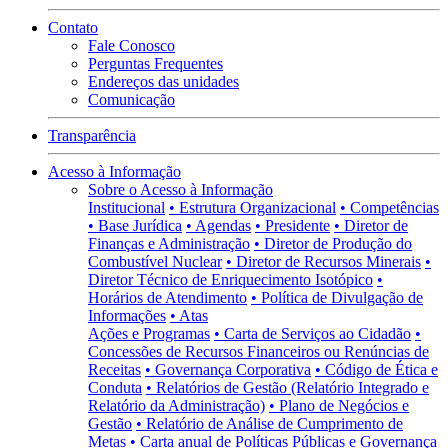
Contato
Fale Conosco
Perguntas Frequentes
Endereços das unidades
Comunicação
Transparência
Acesso à Informação
Sobre o Acesso à Informação
Institucional
• Estrutura Organizacional
• Competências
• Base Jurídica
• Agendas
• Presidente
• Diretor de
Finanças e Administração
• Diretor de Produção do
Combustível Nuclear
• Diretor de Recursos Minerais
•
Diretor Técnico de Enriquecimento Isotópico
•
Horários de Atendimento
• Política de Divulgação de
Informações
• Atas
Ações e Programas
• Carta de Serviços ao Cidadão
•
Concessões de Recursos Financeiros ou Renúncias de
Receitas
• Governança Corporativa
• Código de Ética e
Conduta
• Relatórios de Gestão (Relatório Integrado e
Relatório da Administração)
• Plano de Negócios e
Gestão
• Relatório de Análise de Cumprimento de
Metas
• Carta anual de Políticas Públicas e Governança