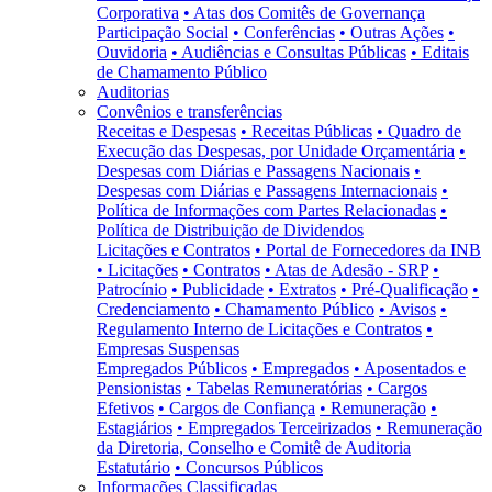
Corporativa
• Atas dos Comitês de Governança
Participação Social
• Conferências
• Outras Ações
•
Ouvidoria
• Audiências e Consultas Públicas
• Editais
de Chamamento Público
Auditorias
Convênios e transferências
Receitas e Despesas
• Receitas Públicas
• Quadro de
Execução das Despesas, por Unidade Orçamentária
•
Despesas com Diárias e Passagens Nacionais
•
Despesas com Diárias e Passagens Internacionais
•
Política de Informações com Partes Relacionadas
•
Política de Distribuição de Dividendos
Licitações e Contratos
• Portal de Fornecedores da INB
• Licitações
• Contratos
• Atas de Adesão - SRP
•
Patrocínio
• Publicidade
• Extratos
• Pré-Qualificação
•
Credenciamento
• Chamamento Público
• Avisos
•
Regulamento Interno de Licitações e Contratos
•
Empresas Suspensas
Empregados Públicos
• Empregados
• Aposentados e
Pensionistas
• Tabelas Remuneratórias
• Cargos
Efetivos
• Cargos de Confiança
• Remuneração
•
Estagiários
• Empregados Terceirizados
• Remuneração
da Diretoria, Conselho e Comitê de Auditoria
Estatutário
• Concursos Públicos
Informações Classificadas