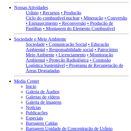
Nossas Atividades
Urânio
• Recursos
• Produção
Ciclo do combustível nuclear
• Mineração
• Conversão
• Enriquecimento
• Reconversão
• Produção de
Pastilhas
• Montagem do Elemento Combustível
Sociedade e Meio Ambiente
Sociedade
• Comunicação Social
• Educação
Ambiental
• Responsabilidade social
• Patrocínios
Meio Ambiente
• Licenciamento
• Monitoração
Ambiental
• Proteção Radiológica
• Comissão
Logística Sustentável
• Programa de Recuperação de
Áreas Degradadas
Media Center
Inicio
Galeria de Áudios
Galerias de vídeos
Galeria de Imagens
Notícias
Publicações
Especiais
Barragem Caldas
Barragem Unidade de Concentração de Urânio