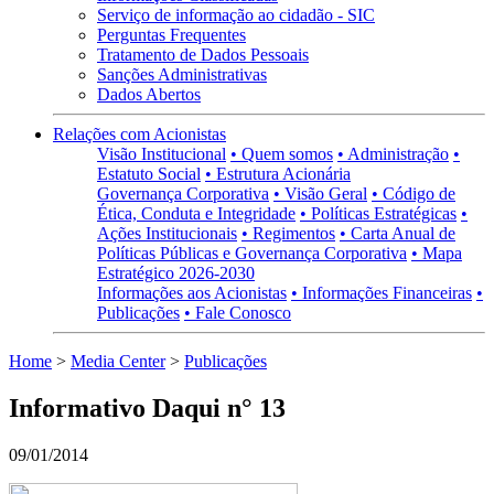
Serviço de informação ao cidadão - SIC
Perguntas Frequentes
Tratamento de Dados Pessoais
Sanções Administrativas
Dados Abertos
Relações com Acionistas
Visão Institucional
• Quem somos
• Administração
•
Estatuto Social
• Estrutura Acionária
Governança Corporativa
• Visão Geral
• Código de
Ética, Conduta e Integridade
• Políticas Estratégicas
•
Ações Institucionais
• Regimentos
• Carta Anual de
Políticas Públicas e Governança Corporativa
• Mapa
Estratégico 2026-2030
Informações aos Acionistas
• Informações Financeiras
•
Publicações
• Fale Conosco
Home
>
Media Center
>
Publicações
Informativo Daqui n° 13
09/01/2014