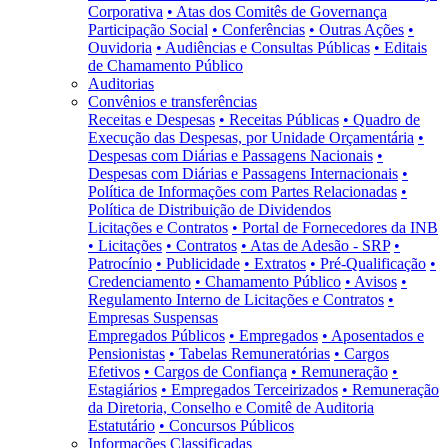
Corporativa
• Atas dos Comitês de Governança
Participação Social
• Conferências
• Outras Ações
•
Ouvidoria
• Audiências e Consultas Públicas
• Editais
de Chamamento Público
Auditorias
Convênios e transferências
Receitas e Despesas
• Receitas Públicas
• Quadro de
Execução das Despesas, por Unidade Orçamentária
•
Despesas com Diárias e Passagens Nacionais
•
Despesas com Diárias e Passagens Internacionais
•
Política de Informações com Partes Relacionadas
•
Política de Distribuição de Dividendos
Licitações e Contratos
• Portal de Fornecedores da INB
• Licitações
• Contratos
• Atas de Adesão - SRP
•
Patrocínio
• Publicidade
• Extratos
• Pré-Qualificação
•
Credenciamento
• Chamamento Público
• Avisos
•
Regulamento Interno de Licitações e Contratos
•
Empresas Suspensas
Empregados Públicos
• Empregados
• Aposentados e
Pensionistas
• Tabelas Remuneratórias
• Cargos
Efetivos
• Cargos de Confiança
• Remuneração
•
Estagiários
• Empregados Terceirizados
• Remuneração
da Diretoria, Conselho e Comitê de Auditoria
Estatutário
• Concursos Públicos
Informações Classificadas