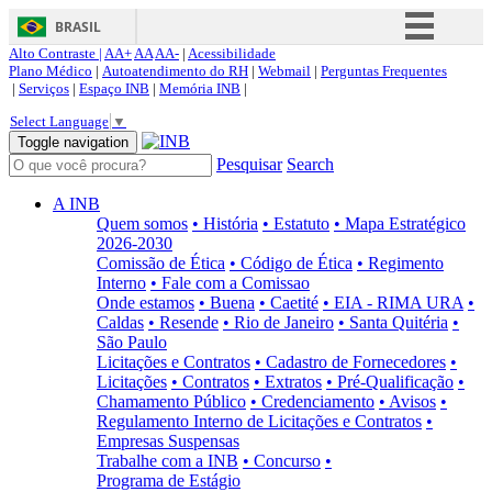
BRASIL
Alto Contraste |
AA+
AA
AA-
|
Acessibilidade
Simplifique!
Plano Médico
|
Autoatendimento do RH
|
Webmail
|
Perguntas Frequentes
|
Serviços
|
Espaço INB
|
Memória INB
|
Comunica BR
Select Language
▼
Participe
Toggle navigation
Pesquisar
Search
Acesso à informação
Legislação
A INB
Quem somos
• História
• Estatuto
• Mapa Estratégico
Canais
2026-2030
Comissão de Ética
• Código de Ética
• Regimento
Interno
• Fale com a Comissao
Onde estamos
• Buena
• Caetité
• EIA - RIMA URA
•
Caldas
• Resende
• Rio de Janeiro
• Santa Quitéria
•
São Paulo
Licitações e Contratos
• Cadastro de Fornecedores
•
Licitações
• Contratos
• Extratos
• Pré-Qualificação
•
Chamamento Público
• Credenciamento
• Avisos
•
Regulamento Interno de Licitações e Contratos
•
Empresas Suspensas
Trabalhe com a INB
• Concurso
•
Programa de Estágio