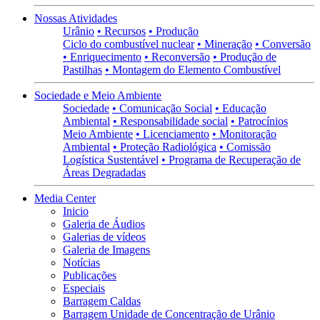
Nossas Atividades
Urânio
• Recursos
• Produção
Ciclo do combustível nuclear
• Mineração
• Conversão
• Enriquecimento
• Reconversão
• Produção de
Pastilhas
• Montagem do Elemento Combustível
Sociedade e Meio Ambiente
Sociedade
• Comunicação Social
• Educação
Ambiental
• Responsabilidade social
• Patrocínios
Meio Ambiente
• Licenciamento
• Monitoração
Ambiental
• Proteção Radiológica
• Comissão
Logística Sustentável
• Programa de Recuperação de
Áreas Degradadas
Media Center
Inicio
Galeria de Áudios
Galerias de vídeos
Galeria de Imagens
Notícias
Publicações
Especiais
Barragem Caldas
Barragem Unidade de Concentração de Urânio