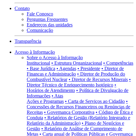
Contato
Fale Conosco
Perguntas Frequentes
Endereços das unidades
Comunicação
Transparência
Acesso à Informação
Sobre o Acesso à Informação
Institucional
• Estrutura Organizacional
• Competências
• Base Jurídica
• Agendas
• Presidente
• Diretor de
Finanças e Administração
• Diretor de Produção do
Combustível Nuclear
• Diretor de Recursos Minerais
•
Diretor Técnico de Enriquecimento Isotópico
•
Horários de Atendimento
• Política de Divulgação de
Informações
• Atas
Ações e Programas
• Carta de Serviços ao Cidadão
•
Concessões de Recursos Financeiros ou Renúncias de
Receitas
• Governança Corporativa
• Código de Ética e
Conduta
• Relatórios de Gestão (Relatório Integrado e
Relatório da Administração)
• Plano de Negócios e
Gestão
• Relatório de Análise de Cumprimento de
Metas
• Carta anual de Políticas Públicas e Governança