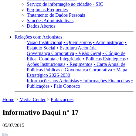
Serviço de informação ao cidadão - SIC
Perguntas Frequentes
Tratamento de Dados Pessoais
Sanções Administrativas
Dados Abertos
Relações com Acionistas
Visão Institucional
• Quem somos
• Administração
•
Estatuto Social
• Estrutura Acionária
Governança Corporativa
• Visão Geral
• Código de
Ética, Conduta e Integridade
• Políticas Estratégicas
•
Ações Institucionais
• Regimentos
• Carta Anual de
Políticas Públicas e Governança Corporativa
• Mapa
Estratégico 2026-2030
Informações aos Acionistas
• Informações Financeiras
•
Publicações
• Fale Conosco
Home
>
Media Center
>
Publicações
Informativo Daqui n° 17
05/07/2015