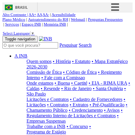
BRASIL
Alto Contraste |
AA+
AA
AA-
|
Acessibilidade
Simplifique!
Plano Médico
|
Autoatendimento do RH
|
Webmail
|
Perguntas Frequentes
|
Serviços
|
Espaço INB
|
Memória INB
|
Comunica BR
Select Language
▼
Participe
Toggle navigation
Pesquisar
Search
Acesso à informação
Legislação
A INB
Quem somos
• História
• Estatuto
• Mapa Estratégico
Canais
2026-2030
Comissão de Ética
• Código de Ética
• Regimento
Interno
• Fale com a Comissao
Onde estamos
• Buena
• Caetité
• EIA - RIMA URA
•
Caldas
• Resende
• Rio de Janeiro
• Santa Quitéria
•
São Paulo
Licitações e Contratos
• Cadastro de Fornecedores
•
Licitações
• Contratos
• Extratos
• Pré-Qualificação
•
Chamamento Público
• Credenciamento
• Avisos
•
Regulamento Interno de Licitações e Contratos
•
Empresas Suspensas
Trabalhe com a INB
• Concurso
•
Programa de Estágio