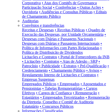
Corporativa
• Atas dos Comitês de Governança
Participação Social
• Conferências
• Outras Ações
•
Ouvidoria
• Audiências e Consultas Públicas
• Editais
de Chamamento Público
Auditorias
Convênios e transferências
Receitas e Despesas
• Receitas Públicas
• Quadro de
Execução das Despesas, por Unidade Orçamentária
•
Despesas com Diárias e Passagens Nacionais
•
Despesas com Diárias e Passagens Internacionais
•
Política de Informações com Partes Relacionadas
•
Política de Distribuição de Dividendos
Licitações e Contratos
• Portal de Fornecedores da INB
• Licitações
• Contratos
• Atas de Adesão - SRP
•
Patrocínio
• Publicidade
• Extratos
• Pré-Qualificação
•
Credenciamento
• Chamamento Público
• Avisos
•
Regulamento Interno de Licitações e Contratos
•
Empresas Suspensas
Empregados Públicos
• Empregados
• Aposentados e
Pensionistas
• Tabelas Remuneratórias
• Cargos
Efetivos
• Cargos de Confiança
• Remuneração
•
Estagiários
• Empregados Terceirizados
• Remuneração
da Diretoria, Conselho e Comitê de Auditoria
Estatutário
• Concursos Públicos
Informações Classificadas