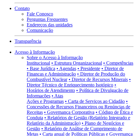
Contato
Fale Conosco
Perguntas Frequentes
Endereços das unidades
Comunicação
Transparência
Acesso à Informação
Sobre o Acesso à Informação
Institucional
• Estrutura Organizacional
• Competências
• Base Jurídica
• Agendas
• Presidente
• Diretor de
Finanças e Administração
• Diretor de Produção do
Combustível Nuclear
• Diretor de Recursos Minerais
•
Diretor Técnico de Enriquecimento Isotópico
•
Horários de Atendimento
• Política de Divulgação de
Informações
• Atas
Ações e Programas
• Carta de Serviços ao Cidadão
•
Concessões de Recursos Financeiros ou Renúncias de
Receitas
• Governança Corporativa
• Código de Ética e
Conduta
• Relatórios de Gestão (Relatório Integrado e
Relatório da Administração)
• Plano de Negócios e
Gestão
• Relatório de Análise de Cumprimento de
Metas
• Carta anual de Políticas Públicas e Governança