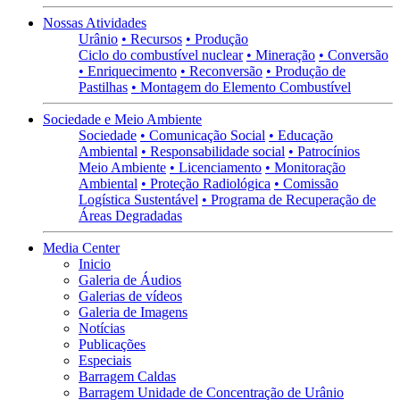
Nossas Atividades
Urânio
• Recursos
• Produção
Ciclo do combustível nuclear
• Mineração
• Conversão
• Enriquecimento
• Reconversão
• Produção de
Pastilhas
• Montagem do Elemento Combustível
Sociedade e Meio Ambiente
Sociedade
• Comunicação Social
• Educação
Ambiental
• Responsabilidade social
• Patrocínios
Meio Ambiente
• Licenciamento
• Monitoração
Ambiental
• Proteção Radiológica
• Comissão
Logística Sustentável
• Programa de Recuperação de
Áreas Degradadas
Media Center
Inicio
Galeria de Áudios
Galerias de vídeos
Galeria de Imagens
Notícias
Publicações
Especiais
Barragem Caldas
Barragem Unidade de Concentração de Urânio