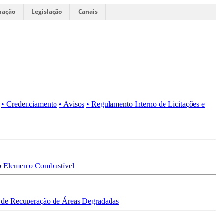
mação
Legislação
Canais
• Credenciamento
• Avisos
• Regulamento Interno de Licitações e
 Elemento Combustível
 de Recuperação de Áreas Degradadas