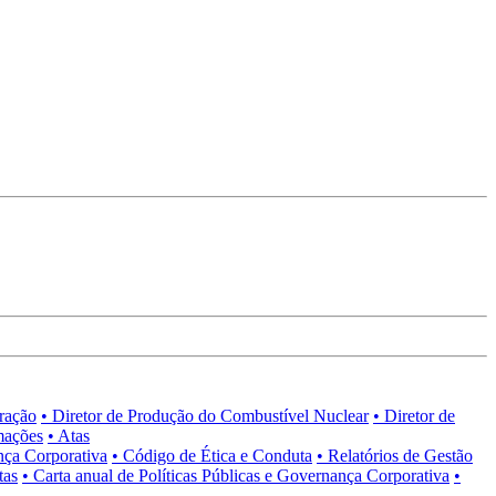
tração
• Diretor de Produção do Combustível Nuclear
• Diretor de
mações
• Atas
nça Corporativa
• Código de Ética e Conduta
• Relatórios de Gestão
tas
• Carta anual de Políticas Públicas e Governança Corporativa
•