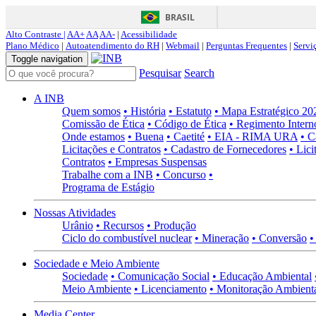
BRASIL
Alto Contraste |
AA+
AA
AA-
|
Acessibilidade
Plano Médico
|
Autoatendimento do RH
|
Webmail
|
Perguntas Frequentes
|
Servi
Toggle navigation
Pesquisar
Search
A INB
Quem somos
• História
• Estatuto
• Mapa Estratégico 2
Comissão de Ética
• Código de Ética
• Regimento Intern
Onde estamos
• Buena
• Caetité
• EIA - RIMA URA
• C
Licitações e Contratos
• Cadastro de Fornecedores
• Lici
Contratos
• Empresas Suspensas
Trabalhe com a INB
• Concurso
•
Programa de Estágio
Nossas Atividades
Urânio
• Recursos
• Produção
Ciclo do combustível nuclear
• Mineração
• Conversão
•
Sociedade e Meio Ambiente
Sociedade
• Comunicação Social
• Educação Ambiental
Meio Ambiente
• Licenciamento
• Monitoração Ambient
Media Center