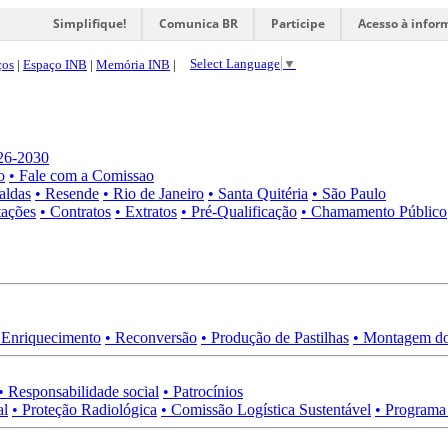
Simplifique!
Comunica BR
Participe
Acesso à infor
Select Language
▼
ços
|
Espaço INB
|
Memória INB
|
026-2030
o
• Fale com a Comissao
aldas
• Resende
• Rio de Janeiro
• Santa Quitéria
• São Paulo
tações
• Contratos
• Extratos
• Pré-Qualificação
• Chamamento Público
 Enriquecimento
• Reconversão
• Produção de Pastilhas
• Montagem do
• Responsabilidade social
• Patrocínios
al
• Proteção Radiológica
• Comissão Logística Sustentável
• Programa