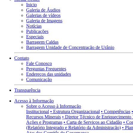
Inicio
Galeria de Áudios
Galerias de vídeos
Galeria de Imagens
Notícias
Publicações
Especiais
Barragem Caldas
Barragem Unidade de Concentração de Urânio
Contato
Fale Conosco
Perguntas Frequentes
Endereços das unidades
Comunicação
Transparência
Acesso à Informação
Sobre o Acesso à Informação
Institucional
• Estrutura Organizacional
• Competências
Recursos Minerais
• Diretor Técnico de Enriquecimento 
Ações e Programas
• Carta de Serviços ao Cidadão
• Co
(Relatório Integrado e Relatório da Administração)
• Pla
Atas dos Comitês de Governança