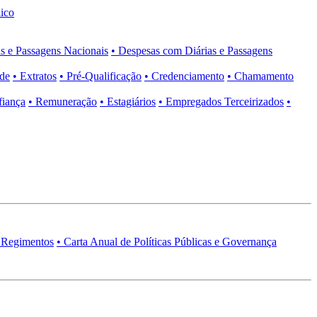
ico
s e Passagens Nacionais
• Despesas com Diárias e Passagens
ade
• Extratos
• Pré-Qualificação
• Credenciamento
• Chamamento
fiança
• Remuneração
• Estagiários
• Empregados Terceirizados
•
 Regimentos
• Carta Anual de Políticas Públicas e Governança