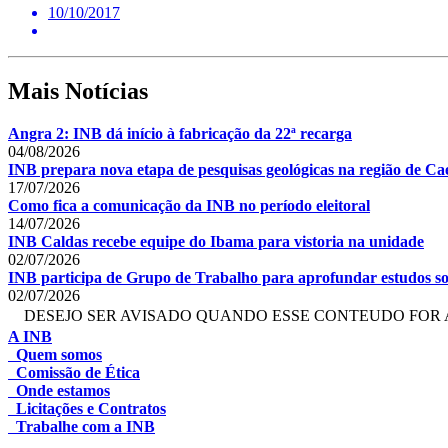
10/10/2017
Mais Notícias
Angra 2: INB dá início à fabricação da 22ª recarga
04/08/2026
INB prepara nova etapa de pesquisas geológicas na região de Cae
17/07/2026
Como fica a comunicação da INB no período eleitoral
14/07/2026
INB Caldas recebe equipe do Ibama para vistoria na unidade
02/07/2026
INB participa de Grupo de Trabalho para aprofundar estudos so
02/07/2026
DESEJO SER AVISADO QUANDO ESSE CONTEUDO FOR 
A INB
Quem somos
Comissão de Ética
Onde estamos
Licitações e Contratos
Trabalhe com a INB