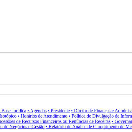
• Base Jurídica
• Agendas
• Presidente
• Diretor de Finanças e Adminis
Isotópico
• Horários de Atendimento
• Política de Divulgação de Infor
ncessões de Recursos Financeiros ou Renúncias de Receitas
• Governa
no de Negócios e Gestão
• Relatório de Análise de Cumprimento de Me