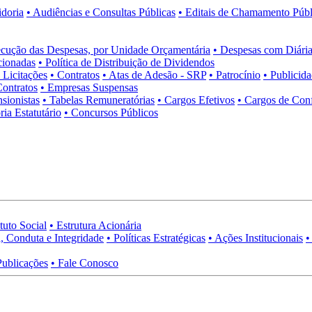
idoria
• Audiências e Consultas Públicas
• Editais de Chamamento Públ
cução das Despesas, por Unidade Orçamentária
• Despesas com Diária
cionadas
• Política de Distribuição de Dividendos
• Licitações
• Contratos
• Atas de Adesão - SRP
• Patrocínio
• Publicid
Contratos
• Empresas Suspensas
sionistas
• Tabelas Remuneratórias
• Cargos Efetivos
• Cargos de Con
ia Estatutário
• Concursos Públicos
tuto Social
• Estrutura Acionária
, Conduta e Integridade
• Políticas Estratégicas
• Ações Institucionais
•
Publicações
• Fale Conosco