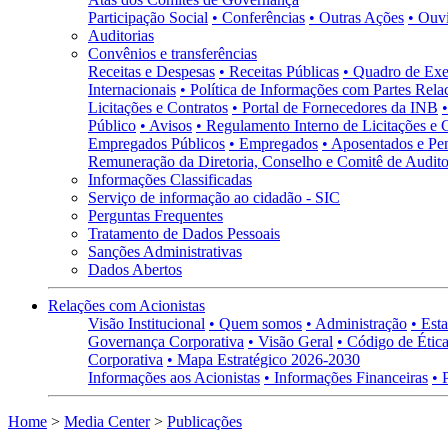
Participação Social
• Conferências
• Outras Ações
• Ouv
Auditorias
Convênios e transferências
Receitas e Despesas
• Receitas Públicas
• Quadro de Exe
Internacionais
• Política de Informações com Partes Rela
Licitações e Contratos
• Portal de Fornecedores da INB
Público
• Avisos
• Regulamento Interno de Licitações e 
Empregados Públicos
• Empregados
• Aposentados e Pen
Remuneração da Diretoria, Conselho e Comitê de Auditor
Informações Classificadas
Serviço de informação ao cidadão - SIC
Perguntas Frequentes
Tratamento de Dados Pessoais
Sanções Administrativas
Dados Abertos
Relações com Acionistas
Visão Institucional
• Quem somos
• Administração
• Esta
Governança Corporativa
• Visão Geral
• Código de Ética
Corporativa
• Mapa Estratégico 2026-2030
Informações aos Acionistas
• Informações Financeiras
• 
Home
>
Media Center
>
Publicações